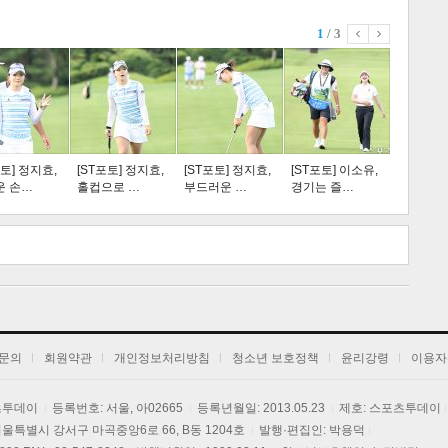
1
/ 3
스포츠
라이프
포토] 정지효,
[ST포토] 정지효,
[ST포토] 정지효,
[ST포토] 이소유,
운 손…
홀컵으로 …
부드러운 …
경기는 즐…
트 크
트 축
사
하기
보기
문의
회원약관
개인정보처리방침
청소년 보호정책
윤리강령
이용자
포츠투데이
등록번호: 서울, 아02665
등록년월일: 2013.05.23
제호: 스포츠투데이
] 서울특별시 강서구 마곡중앙6로 66, B동 1204호
발행·편집인: 박용덕