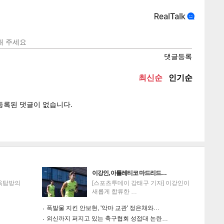
텍스
텍스
url 복
인쇄
목록
이강인, 아틀레티코 마드리드…
'옥탑방의
[스포츠투데이 강태구 기자] 이강인이
새롭게 합류한 …
폭발물 지킨 안보현, '악마 교관' 정은채와…
외신까지 퍼지고 있는 축구협회 성접대 논란…