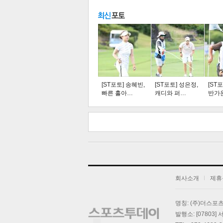
주요뉴스
탑뉴스
연예
[ST포토] 송혜빈,
[ST포토] 성은정,
[ST
빠른 홀아…
캐디와 퍼…
반가
스북
터 공
오톡
공유
버블
회사소개
제휴
기
명칭: (주)더스
발행소: [07803