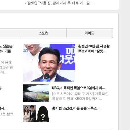
장재인 "서울 집, 팔자마자 두 배 뛰어…김…
게
소
도 생존은
황정민 20년 팬, 사생활
 아이돌
폭로 A 씨에 "잘못…
데이 윤혜
뷔 2년 만
하며…
환…
KBO, 기록적인 폭염으로 9일까지 리…
[스포츠투데이 강태구 기자] 기록적인
폭염으로 인해 KBO가 9일까지…
성사…
홍서범·조갑경, 아들 불륜 의혹 소…
그룹 블랙
…