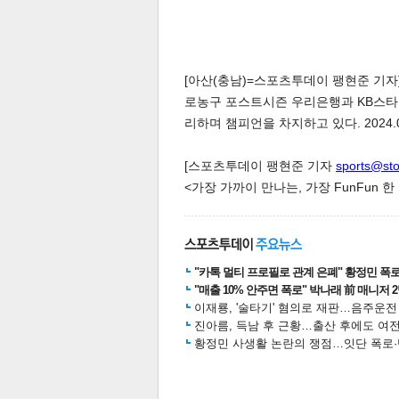
[아산(충남)=스포츠투데이 팽현준 기자]
로농구 포스트시즌 우리은행과 KB스타즈의
리하며 챔피언을 차지하고 있다. 2024.03
[스포츠투데이 팽현준 기자
sports@st
<가장 가까이 만나는, 가장 FunFun 
"카톡 멀티 프로필로 관계 은폐" 황정민 폭로女
"매출 10% 안주면 폭로" 박나래 前 매니저 
이재룡, '술타기' 혐의로 재판…음주운
진아름, 득남 후 근황…출산 후에도 여전
황정민 사생활 논란의 쟁점…잇단 폭로·반