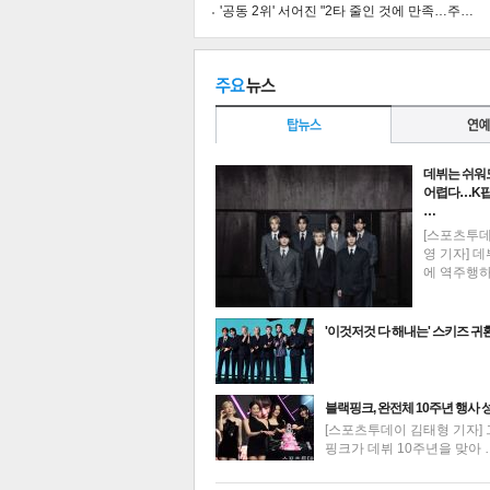
'공동 2위' 서어진 "2타 줄인 것에 만족…주…
공유
유
로그
데뷔는 쉬워
어렵다…K팝
…
[스포츠투
영 기자] 데
에 역주행
'이것저것 다 해내는' 스키즈 귀
최신뉴스
블랙핑크, 완전체 10주년 행사 
[스포츠투데이 김태형 기자] 
핑크가 데뷔 10주년을 맞아 