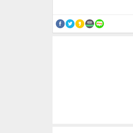
스북
터 공
달기
공유
버블