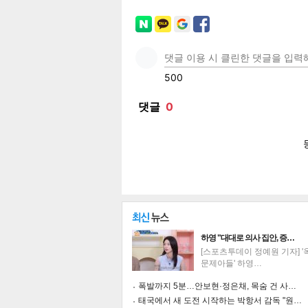
페이
트위
카카
밴드
네이
보
하영 "대대로 의사 집안, 증…
[스포츠투데이 정예원 기자] 
문제아들' 하영…
폭발까지 5분…안보현·정은채, 목숨 건 사…
태국에서 새 도전 시작하는 박항서 감독 "원…