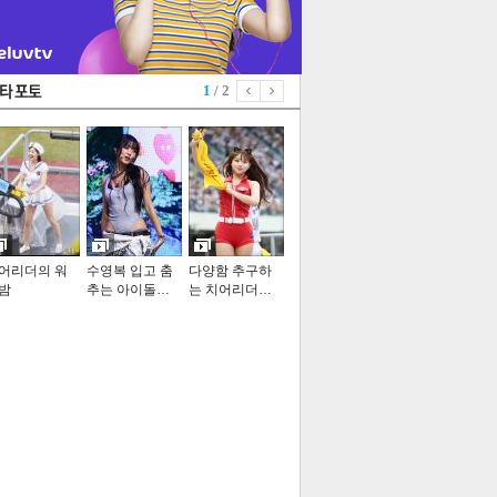
1
/ 2
어리더의 워
수영복 입고 춤
다양함 추구하
밤
추는 아이돌…
는 치어리더…