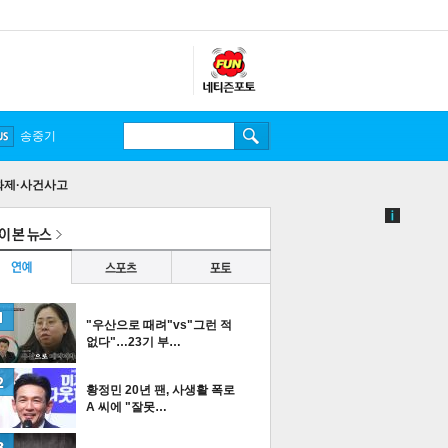
화제·사건사고
"우산으로 때려"vs"그런 적
없다"…23기 부…
황정민 20년 팬, 사생활 폭로
A 씨에 "잘못…