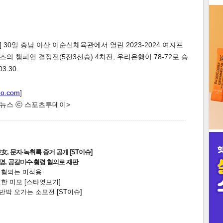
3
 30일 충남 아산 이순신체육관에서 열린 2023-2024 여자프
 챔피언 결정전(5전3선승) 4차전, 우리은행이 78-72로 승
.30.
인
oo.com
]
한 뉴스 ⓒ 스포츠투데이>
, 문자·녹취록 증거 공개 [ST이슈]
2명, 공갈미수·횡령 혐의로 재판
전 혐의는 미적용
한 미모 [스타엿보기]
박 오가는 소모전 [ST이슈]