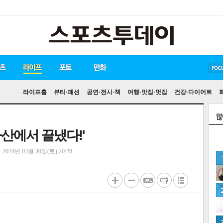
방탄소년단
손흥민
유아인
송중기
라이프홈
뷰티·패션
공연·전시·책
여행·맛집·멋집
건강·다이어트
아산에서 끝냈다!'
정
2024년 03월 30일(토) 20:28