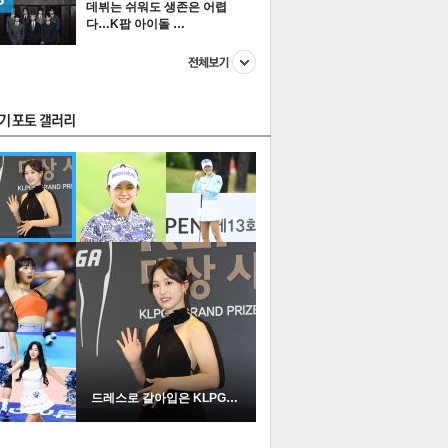
데뷔는 쉬워도 생존은 어렵
다…K팝 아이돌 …
스투펀
US
이 본 뉴스
스포츠
포토
드레스로 갈아입은 KLPGA …