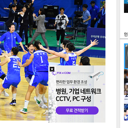
츠
라이프
포토
만화
FOC
많
연예
1
텍스
텍스
url 복
인쇄
목록
2