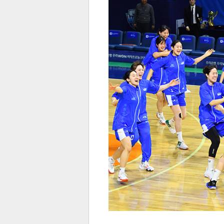
전
로그
즐겨찾기
많이 본 뉴스
최신 뉴스
연예
스포
페이
트위
댓글
밴드
네이