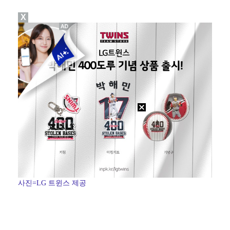
X
[ST포토] 한진선, 목표지점까지
[ST포토] 한진선, 집중한다
'남자 농구 에이스' 이현중, 뉴올리언스·보스턴 미니캠…
[ST포토] 최정원, 강하게 때린다
[ST포토] 서교림, 목표지점까지 정확하게
사진=LG 트윈스 제공