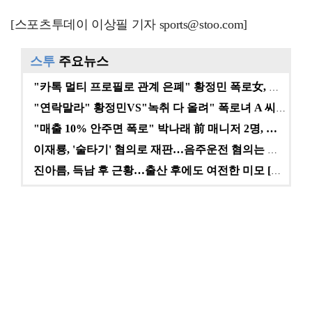
[스포츠투데이 이상필 기자 sports@stoo.com]
스투
주요뉴스
"카톡 멀티 프로필로 관계 은폐" 황정민 폭로女, 문자…
"연락말라" 황정민VS"녹취 다 올려" 폭로녀 A 씨,…
"매출 10% 안주면 폭로" 박나래 前 매니저 2명, …
이재룡, '술타기' 혐의로 재판…음주운전 혐의는 미적용…
진아름, 득남 후 근황…출산 후에도 여전한 미모 [스타…