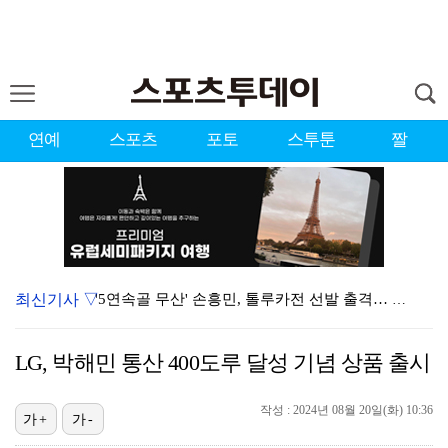
연예
스포츠
포토
스투툰
짤
최신기사 ▽
'5연속골 무산' 손흥민, 톨루카전 선발 출격… 리그스…
최예나, 노출 NO '워터밤 부산' 전신슈트 화제…"안…
LG, 박해민 통산 400도루 달성 기념 상품 출시
'마약 집유' 유아인, 자숙 중 볼뽀뽀 사진…복귀설 계…
작성 : 2024년 08월 20일(화) 10:36
지안, 엄정욱과 깜짝 결혼 발표 "내 마음 빠르게 사로…
가+
가-
고우석, 트리플A서 2이닝 2K 퍼펙트 호투…2경기 연…