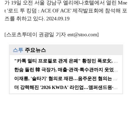
가 19일 오전 서울 강남구 엘리에나호텔에서 열린 Mne
t '로드 투 킹덤 : ACE OF ACE' 제작발표회에 참석해 포
즈를 취하고 있다. 2024.09.19
[스포츠투데이 권광일 기자 ent@stoo.com]
스투
주요뉴스
"카톡 멀티 프로필로 관계 은폐" 황정민 폭로女, 문자…
한숨 돌린 韓 극장가, 매출·관객·특수관까지 웃었다 […
이재룡, '술타기' 혐의로 재판…음주운전 혐의는 미적용…
더 강력해진 '2026 KWDA' 라인업…앰퍼샌드원·나…