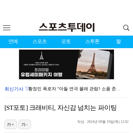
연예
스포츠
포토
스투툰
짤
최신기사 ▽
황정민 폭로자 "아들 연극 몰래 관람? 소품 준비 돕고…
이강인, 드디어 아틀레티코 선수단과 만났다…시메오네 감…
[ST포토] 크래비티, 자신감 넘치는 파이팅
10주년인데 40명뿐?…블랙핑크 행사 공지에 팬심 폭발…
작성 : 2024년 09월 19일(목) 12:02
KBO, 기록적인 폭염으로 9일까지 리그 중단…내달 6…
가+
가-
"매출 10% 안주면 폭로" 박나래 前 매니저 2명, …