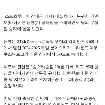
[스포츠투데이 강태구 기자] 대표팀에서 복귀한 김민
재(바이에른 뮌헨)가 풀타임을 소화하면서 팀의 무실
점 승리에 힘을 보탰다.
뮌헨은 23일(한국시각) 독일 뮌헨의 알리안츠 아레나
에서 열린 2024-2025 독일 분데스리가 11라운드 아우
쿠스부르크와의 홈 경기에서 3-0으로 승리했다.
이로써 뮌헨은 9승 2무(승점 29)를 기록, 리그 무패 행
진을 이어가면서 선두를 유지했다. 뮌헨보다 한 경기
를 덜 치른 2위 라이프치히(6승 3무 1패·승점 21)와는
승점 8차다.
이날 선발 출전한 김민재는 다요 우파메카노와 중앙
수비를 책임지며 풀타임을 소화했고, 팀의 무실점 승