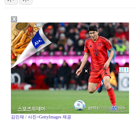
고영욱, 도 넘은 저격 논란…이번엔 박하선에 "감당 안…
X
기록적인 폭염에 멈췄던 KBO, 11일부터 순위 경쟁 …
'선업튀' 서혜원, 결혼 4개월 만에 임신 경사 "행복…
경찰, 대한축구협회 '심판 성접대 논란' 수사 여부 검…
권영찬, 김수현 관련 허위사실 유포 혐의로 검찰行
김민재 / 사진=GettyImages 제공