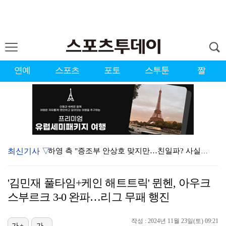
연예
스포츠
포토
스투툰
짤
최신기사 ▽
하영 측 "증조부 안상호 맞지만…친일파? 사실무근" […
'방송 출연' 유명 산부인과 원장, 프로포폴 셀프 투약…
'김민재 풀타임+케인 해트트릭' 뮌헨, 아우크
"스토킹 피해자" 황정민VS"2억대 손해배상" A 씨,…
스부르크 3-0 완파…리그 무패 행진
"블랙핑크 데뷔 10주년 행사로 국중박 입장 통제"…문…
작성 : 2024년 11월 23일(토) 09:21
가+
가-
김지원, 어린이병원에 1억원 쾌척 "'닥터X' 촬영 중…