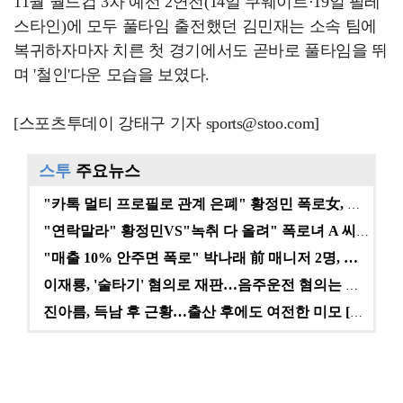
11월 월드컵 3차 예선 2연전(14일 쿠웨이트·19일 팔레
스타인)에 모두 풀타임 출전했던 김민재는 소속 팀에
복귀하자마자 치른 첫 경기에서도 곧바로 풀타임을 뛰
며 '철인'다운 모습을 보였다.
[스포츠투데이 강태구 기자 sports@stoo.com]
스투
주요뉴스
"카톡 멀티 프로필로 관계 은폐" 황정민 폭로女, 문자…
"연락말라" 황정민VS"녹취 다 올려" 폭로녀 A 씨,…
"매출 10% 안주면 폭로" 박나래 前 매니저 2명, …
이재룡, '술타기' 혐의로 재판…음주운전 혐의는 미적용…
진아름, 득남 후 근황…출산 후에도 여전한 미모 [스타…