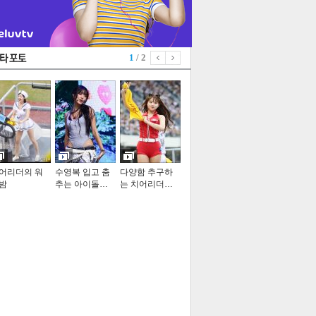
1
/ 2
어리더의 워
수영복 입고 춤
다양함 추구하
밤
추는 아이돌…
는 치어리더…