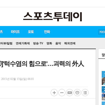
방탄소년단
손흥민
유아인
인터뷰/칼럼
연예가화제
방송·TV
영화
음악
해외연예
⑨]'턱수염의 힘으로'…괴력의 外人
정
2015년 02월 15일(일) 06:01