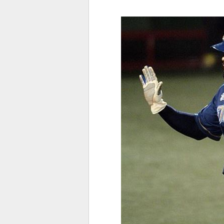
전
로그
즐겨찾기
많이 본 뉴스
최신 뉴스
연예
스포
페이
트위
댓글
밴드
네이