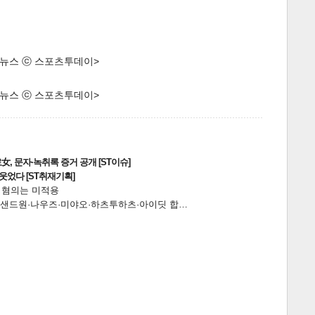
한 뉴스 ⓒ 스포츠투데이>
한 뉴스 ⓒ 스포츠투데이>
, 문자·녹취록 증거 공개 [ST이슈]
웃었다 [ST취재기획]
전 혐의는 미적용
…앰퍼샌드원·나우즈·미야오·하츠투하츠·아이딧 합…