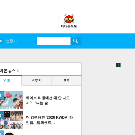
송중기
웨이브·티빙에선 왜 안 나오
지?…'나는 솔…
더 강력해진 '2026 KWDA' 라
인업…앰퍼샌드…