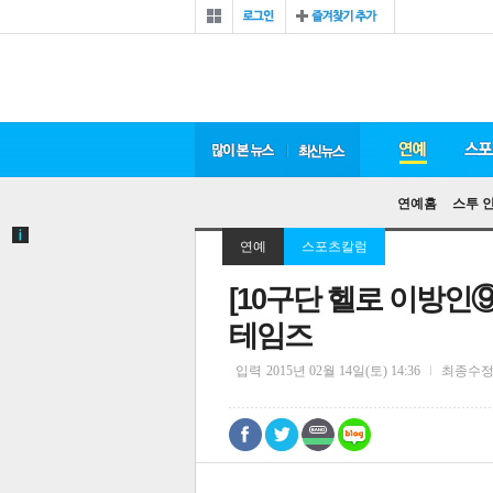
연예홈
스투 
연예
스포츠칼럼
[10구단 헬로 이방인
테임즈
입력
2015년 02월 14일(토) 14:36
최종수
0