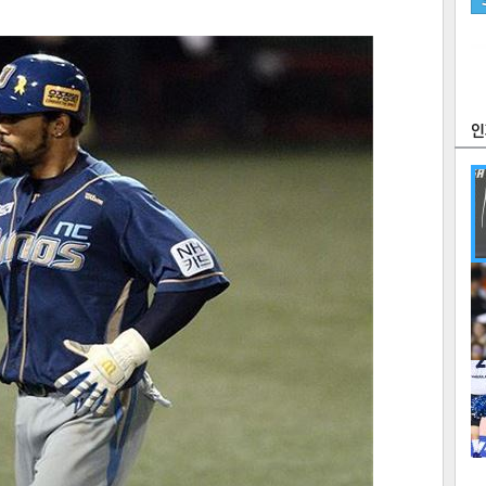
츠
라이프
포토
만화
FOC
많
연예
1
2
텍스
텍스
url 복
인쇄
목록