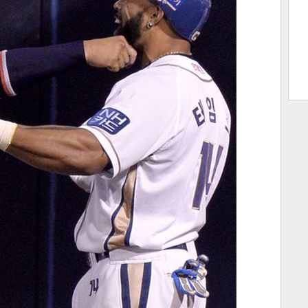
트 크
트 축
사
하기
보기
스