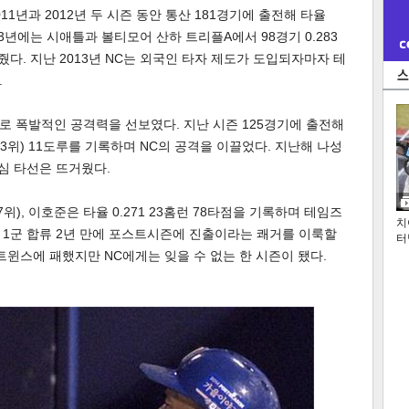
1년과 2012년 두 시즌 동안 통산 181경기에 출전해 타율
013년에는 시애틀과 볼티모어 산하 트리플A에서 98경기 0.283
줬다. 지난 2013년 NC는 외국인 타자 제도가 도입되자마자 테
.
 폭발적인 공격력을 선보였다. 지난 시즌 125경기에 출전해
7홈런(3위) 11도루를 기록하며 NC의 공격을 이끌었다. 지난해 나성
심 타선은 뜨거웠다.
(7위), 이호준은 타율 0.271 23홈런 78타점을 기록하며 테임즈
치
는 1군 합류 2년 만에 포스트시즌에 진출이라는 쾌거를 이룩할
터
트윈스에 패했지만 NC에게는 잊을 수 없는 한 시즌이 됐다.