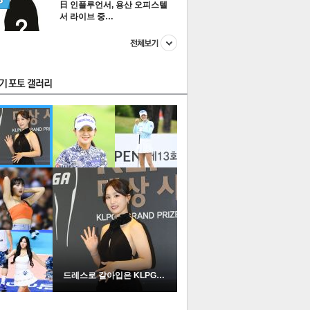
日 인플루언서, 용산 오피스텔
서 라이브 중…
스투펀
US
이 본 뉴스
스포츠
포토
드레스로 갈아입은 KLPGA …