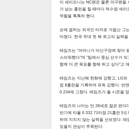
이 세리모니는 NC팬은 물론 야구팬들 
가 넘는 홈런을 칠 때마다 턱수염 세리
역할을 톡톡히 했다.
손에 꼽히는 외국인 타자로 거듭난 그는 
마쳤다. 한국 무대 첫 해 최고의 실력
테임즈는 "어머니가 마산구장에 찾아 왔
공유
유
로그
스러워했다"며 "팀에서 중심 선수가 
함께 더 큰 목표를 향해 뛰고 싶다"고 
테임즈는 지난해 한화에 강했고, LG와 
점 8홈런을 기록하며 유독 강했다. 반면 L
0.234에 그쳤다. 테임즈가 올 시즌을 
테임즈의 나이는 만 28세로 젊은 편이
반기에 타율 0.332 71타점 21홈런 5
하며 지치지 않는 실력을 선보였다. 테
있을지 관심이 주목된다.