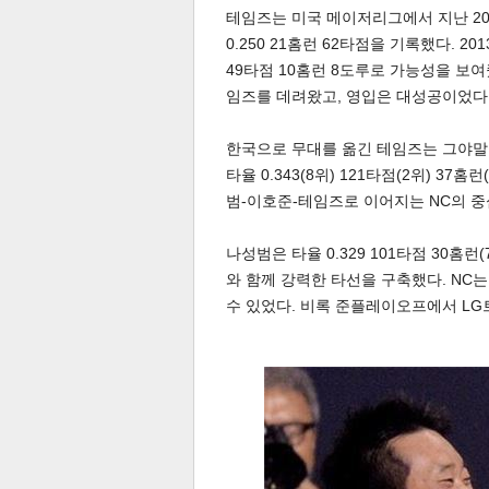
테임즈는 미국 메이저리그에서 지난 201
0.250 21홈런 62타점을 기록했다. 2
49타점 10홈런 8도루로 가능성을 보여
임즈를 데려왔고, 영입은 대성공이었다
한국으로 무대를 옮긴 테임즈는 그야말로
타율 0.343(8위) 121타점(2위) 3
체
인
범-이호준-테임즈로 이어지는 NC의 중
나성범은 타율 0.329 101타점 30홈런
와 함께 강력한 타선을 구축했다. NC
수 있었다. 비록 준플레이오프에서 LG