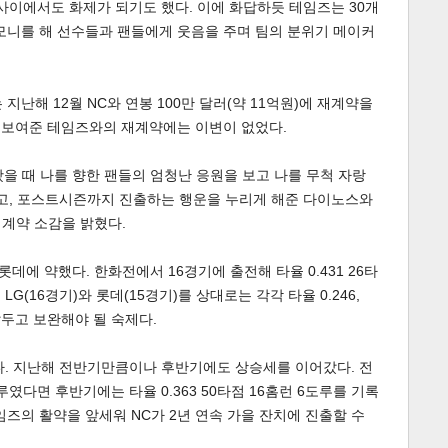
사이에서도 화제가 되기도 했다. 이에 화답하듯 테임즈는 30개
모니를 해 선수들과 팬들에게 웃음을 주며 팀의 분위기 메이커
지난해 12월 NC와 연봉 100만 달러(약 11억원)에 재계약을
을 보여준 테임즈와의 재계약에는 이변이 없었다.
을 때 나를 향한 팬들의 엄청난 응원을 보고 나를 무척 자랑
게
소
되고, 포스트시즌까지 진출하는 행운을 누리게 해준 다이노스와
재계약 소감을 밝혔다.
롯데에 약했다. 한화전에서 16경기에 출전해 타율 0.431 26타
G(16경기)와 롯데(15경기)를 상대로는 각각 타율 0.246,
앞두고 보완해야 될 숙제다.
다. 지난해 전반기만큼이나 후반기에도 상승세를 이어갔다. 전
도루였다면 후반기에는 타율 0.363 50타점 16홈런 6도루를 기록
임즈의 활약을 앞세워 NC가 2년 연속 가을 잔치에 진출할 수