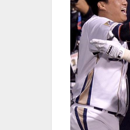
스북
터 공
달기
공유
버블