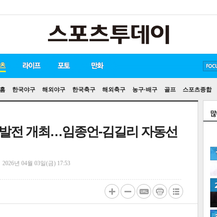
손흥민
유아인
송중기
홈
한국야구
해외야구
한국축구
해외축구
농구·배구
골프
스포츠종합
발전 개최…임종언-김길리 자동선
정
2026년 04월 03일(금) 17:53