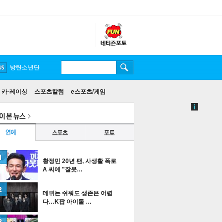
방탄소년단
카·레이싱
스포츠칼럼
e스포츠/게임
황정민 20년 팬, 사생활 폭로
A 씨에 "잘못…
데뷔는 쉬워도 생존은 어렵
다…K팝 아이돌 …