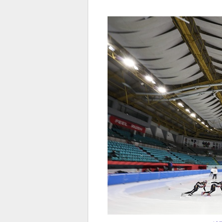
전
로그
즐겨찾기
많이 본 뉴스
최신 뉴스
연예
스포
페이
트위
댓글
밴드
네이