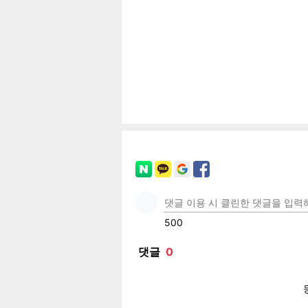
공유
유
로그
페이
트위
카카
밴드
네이