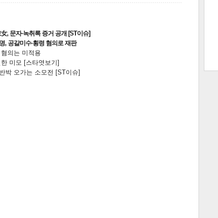
, 문자·녹취록 증거 공개 [ST이슈]
트 크
트 축
사
하기
보기
2명, 공갈미수·횡령 혐의로 재판
전 혐의는 미적용
스
한 미모 [스타엿보기]
박 오가는 소모전 [ST이슈]