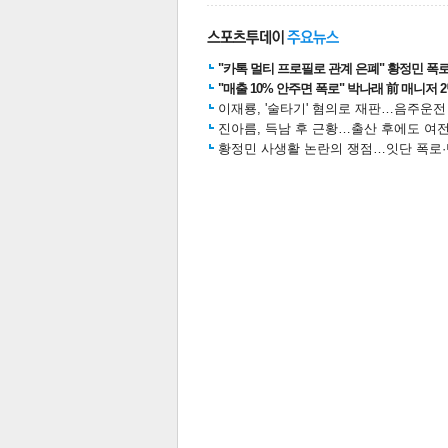
"카톡 멀티 프로필로 관계 은폐" 황정민 폭로女
스북
터 공
달기
공유
버블
"매출 10% 안주면 폭로" 박나래 前 매니저 
이재룡, '술타기' 혐의로 재판…음주운
진아름, 득남 후 근황…출산 후에도 여전
황정민 사생활 논란의 쟁점…잇단 폭로·반