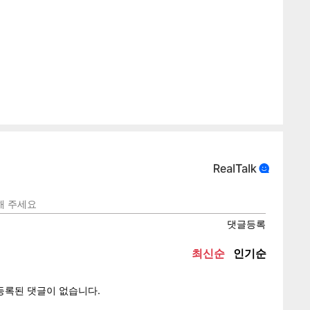
게
소
텍스
텍스
url 복
인쇄
목록