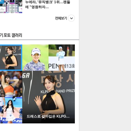
누에라, '뮤직뱅크' 1위…팬들
에 "영원하자…
스투펀
US
이 본 뉴스
스포츠
포토
드레스로 갈아입은 KLPGA …