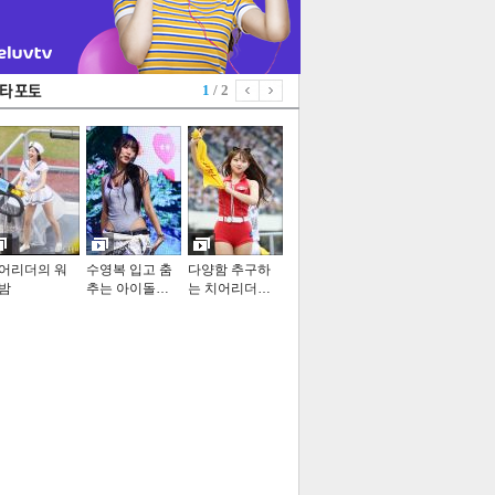
1
/ 2
어리더의 워
수영복 입고 춤
다양함 추구하
밤
추는 아이돌…
는 치어리더…