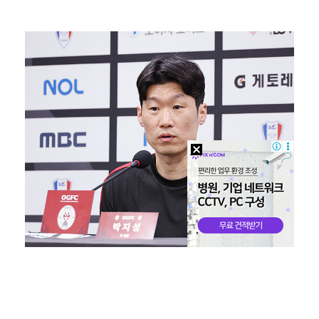
박지훈, 9월 잠실실내체육관서 앙코르 콘서트 개최
"기분 맞춰주려고" 축구협회, 외국인 심판 성접대 의혹…
'나솔' 24기 옥순, 출연료 미지급 폭로 "1년 넘게…
'폭염 영향' 프로야구, 9일까지 리그 중단 결정…11…
대한축구협회, 외국인 심판 7차례 성접대 의혹…이 기간…