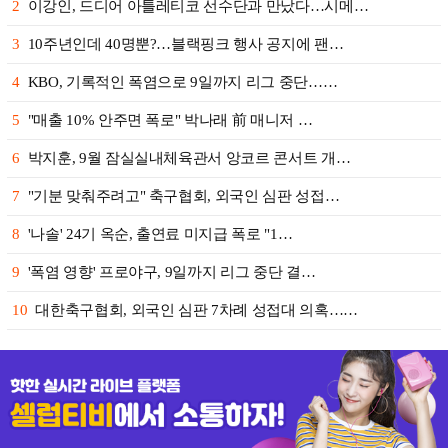
2
이강인, 드디어 아틀레티코 선수단과 만났다…시메…
3
10주년인데 40명뿐?…블랙핑크 행사 공지에 팬…
4
KBO, 기록적인 폭염으로 9일까지 리그 중단……
5
"매출 10% 안주면 폭로" 박나래 前 매니저 …
6
박지훈, 9월 잠실실내체육관서 앙코르 콘서트 개…
7
"기분 맞춰주려고" 축구협회, 외국인 심판 성접…
8
'나솔' 24기 옥순, 출연료 미지급 폭로 "1…
9
'폭염 영향' 프로야구, 9일까지 리그 중단 결…
10
대한축구협회, 외국인 심판 7차례 성접대 의혹……