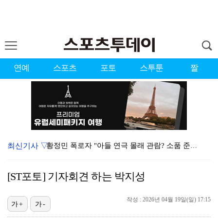
연예
스포츠
포토
스투툰
짤
최신기사 ▽
황정민 폭로자 "아들 연극 몰래 관람? 소품 준비 돕고…
이강인, 드디어 아틀레티코 선수단과 만났다…시메오네 감…
[ST포토] 기자회견 하는 박지성
10주년인데 40명뿐?…블랙핑크 행사 공지에 팬심 폭발…
작성 : 2026년 04월 19일(일) 17:15
KBO, 기록적인 폭염으로 9일까지 리그 중단…내달 6…
가+
가-
"매출 10% 안주면 폭로" 박나래 前 매니저 2명, …