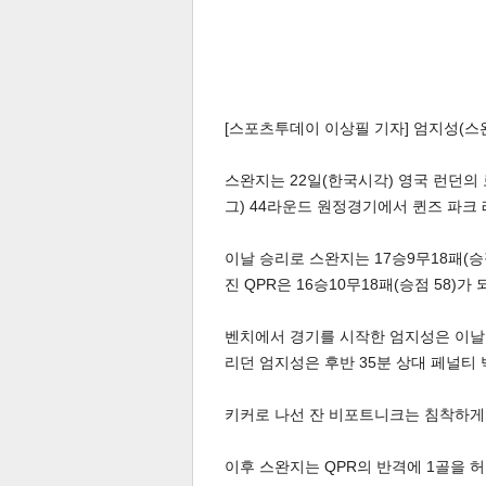
[스포츠투데이 이상필 기자] 엄지성(스
스완지는 22일(한국시각) 영국 런던의 
그) 44라운드 원정경기에서 퀸즈 파크 레
이날 승리로 스완지는 17승9무18패(승점
진 QPR은 16승10무18패(승점 58)가
벤치에서 경기를 시작한 엄지성은 이날 팀
리던 엄지성은 후반 35분 상대 페널티
키커로 나선 잔 비포트니크는 침착하게 
이후 스완지는 QPR의 반격에 1골을 허