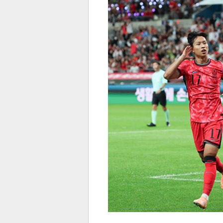
전
로그
즐겨찾기
많이 본 뉴스
최신 뉴스
연예
스포
페이
트위
댓글
밴드
네이