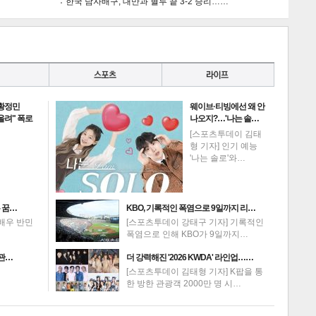
한국 남자배구, 대만과 혈투 끝 3-2 승리……
 황정민
웨이브·티빙에선 왜 안
 올려" 폭로
나오지?…'나는 솔…
[스포츠투데이 김태
형 기자] 인기 예능
'나는 솔로'와…
 꿈…
KBO, 기록적인 폭염으로 9일까지 리…
배우 반민
[스포츠투데이 강태구 기자] 기록적인
폭염으로 인해 KBO가 9일까지…
 관…
더 강력해진 '2026 KWDA' 라인업……
[스포츠투데이 김태형 기자] K팝을 통
한 방한 관광객 2000만 명 시…