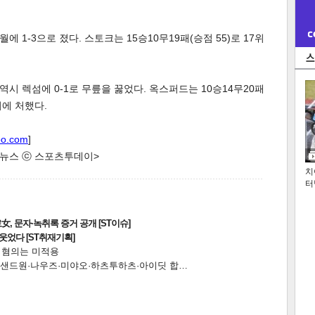
1-3으로 졌다. 스토크는 15승10무19패(승점 55)로 17위
시 렉섬에 0-1로 무릎을 꿇었다. 옥스퍼드는 10승14무20패
기에 처했다.
oo.com
]
한 뉴스 ⓒ 스포츠투데이>
치
터
, 문자·녹취록 증거 공개 [ST이슈]
웃었다 [ST취재기획]
전 혐의는 미적용
…앰퍼샌드원·나우즈·미야오·하츠투하츠·아이딧 합…