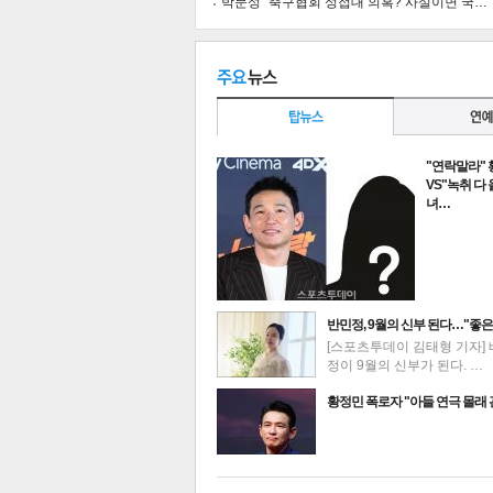
박문성 "축구협회 성접대 의혹? 사실이면 국…
"연락말라"
VS"녹취 다
녀…
반민정, 9월의 신부 된다…"좋은
[스포츠투데이 김태형 기자] 
정이 9월의 신부가 된다. …
최신뉴스
황정민 폭로자 "아들 연극 몰래
기