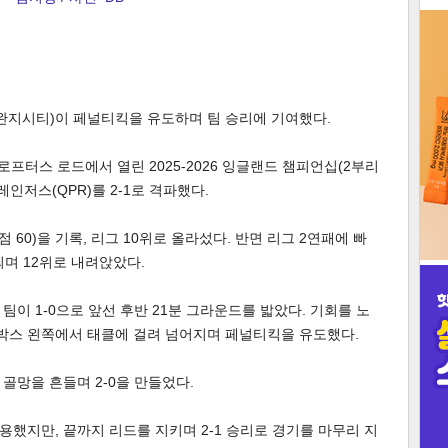
3
완지시티)이 페널티킥을 유도하며 팀 승리에 기여했다.
로프터스 로드에서 열린 2025-2026 잉글랜드 챔피언십(2부리
인
인저스(QPR)를 2-1로 격파했다.
 60)을 기록, 리그 10위로 올라섰다. 반면 리그 2연패에 빠
 되며 12위로 내려앉았다.
이 1-0으로 앞선 후반 21분 그라운드를 밟았다. 기회를 노
 박스 왼쪽에서 태클에 걸려 넘어지며 페널티킥을 유도했다.
골망을 흔들며 2-0을 만들었다.
용했지만, 끝까지 리드를 지키며 2-1 승리로 경기를 마무리 지