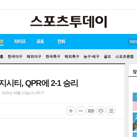
방탄소년단
손흥민
유아인
홈
한국야구
해외야구
한국축구
해외축구
농구·배구
골프
스포츠종합
지시티, QPR에 2-1 승리
정
2026년 04월 22일(수) 09:37