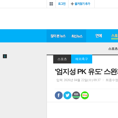
스포츠
스포츠
해외축구
'엄지성 PK 유도' 스완
입력
2026년 04월 22일(수) 09:37
최종수
0