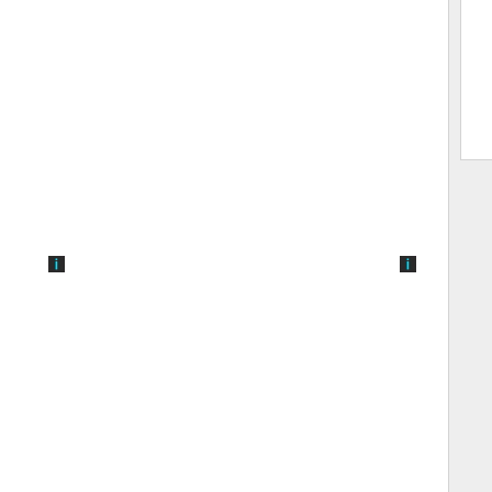
트 크
트 축
사
하기
보기
스