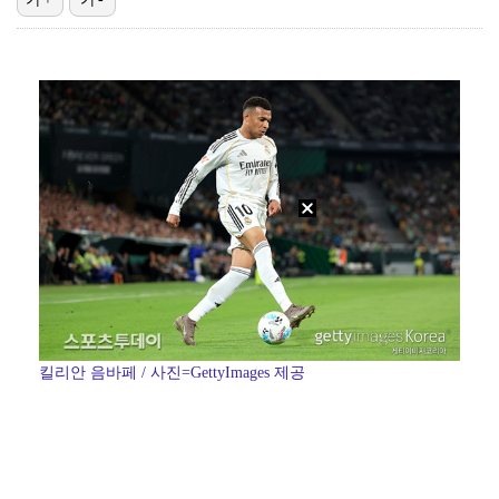
[ST포토] 미야오 가원, '독보적인 모델 비주얼'
[ST포토] 아이딧, 향수 돋는 스쿨룩
카라 한승연, 손 떨림 증상에 건강 이상설 "목 디스크…
[ST포토] 앤더블 장하오, 비주얼로 압살
[ST포토] 애교 가득한 에이엠피
킬리안 음바페 / 사진=GettyImages 제공