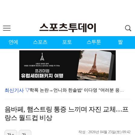
연예
스포츠
포토
스투툰
짤
최신기사 ▽
'학폭 논란→언니와 한솥밥' 이다영 "여러분 응원이 큰…
[ST포토] 미야오, 'K팝 고양이'
음바페, 햄스트링 통증 느끼며 자진 교체…프
[ST포토] 에반, 인기폭발
랑스 월드컵 비상
[ST포토] 미야오 안나, 인형이야 사람이야
작성 : 2026년 04월 25일(토) 09:42
[ST포토] 앤더블, 완성형 아이돌
가+
가-