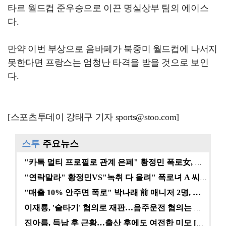
타르 월드컵 준우승으로 이끈 명실상부 팀의 에이스
다.
만약 이번 부상으로 음바페가 북중미 월드컵에 나서지
못한다면 프랑스는 엄청난 타격을 받을 것으로 보인
다.
[스포츠투데이 강태구 기자 sports@stoo.com]
스투
주요뉴스
"카톡 멀티 프로필로 관계 은폐" 황정민 폭로女, 문자…
"연락말라" 황정민VS"녹취 다 올려" 폭로녀 A 씨,…
"매출 10% 안주면 폭로" 박나래 前 매니저 2명, …
이재룡, '술타기' 혐의로 재판…음주운전 혐의는 미적용…
진아름, 득남 후 근황…출산 후에도 여전한 미모 [스타…