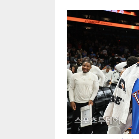
전
로그
즐겨찾기
많이 본 뉴스
최신 뉴스
연예
스포
페이
트위
댓글
밴드
네이