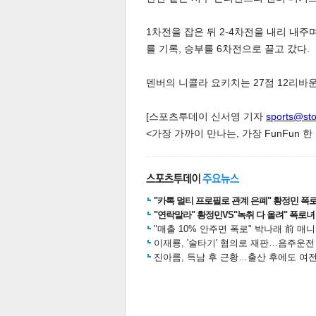
1차전을 잡은 뒤 2-4차전을 내리 내주
를 기록, 승부를 6차전으로 끌고 갔다.
스북
터 공
달기
공유
버블
덴버의 니콜라 요키치는 27점 12리바
[스포츠투데이 신서영 기자
sports@st
<가장 가까이 만나는, 가장 FunFun 
"카톡 멀티 프로필로 관계 은폐" 황정민 폭로女
"연락말라" 황정민VS"녹취 다 올려" 폭로녀 A
"매출 10% 안주면 폭로" 박나래 前 매
이재룡, '술타기' 혐의로 재판…음주운
진아름, 득남 후 근황…출산 후에도 여전