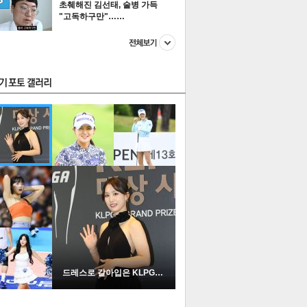
초췌해진 김선태, 술병 가득
"고독하구만"……
스투펀
US
이 본 뉴스
스포츠
포토
드레스로 갈아입은 KLPGA …