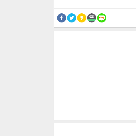
공유
유
로그