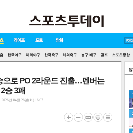
방탄소년단
손흥민
유아인
홈
한국야구
해외야구
한국축구
해외축구
농구·배구
골프
스포츠종합
승으로 PO 2라운드 진출…덴버는
2승 3패
정
2026년 04월 28일(화) 16:07