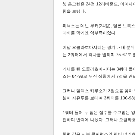
쳇 홈그렌은 24점 12리바운드, 아이
힘을 보탰다.
피닉스는 데빈 부커(24점), 딜론 브룩스
패배를 막기엔 역부족이었다.
이날 오클라호마시티는 경기 내내 분위기
체
인
는 2쿼터에서 격차를 벌리며 75-67로 
기세를 탄 오클라호마시티는 3쿼터 들어
스는 84-99로 뒤진 상황에서 7점을 연
그러나 알렉스 카루소가 3점슛을 꽂아 
첼이 자유투를 보태며 3쿼터를 106-98
4쿼터 들어 두 팀은 점수를 주고받는 
전하며 반격에 나섰다. 그러나 오클라
한편 같은 서부 콘퍼런스의 덴버 너기츠