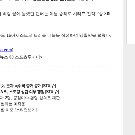
며 벼랑 끝에 몰렸던 덴버는 이날 승리로 시리즈 전적 2승 3패
트 크
트 축
사
하기
보기
운드 16어시스트로 트리플 더블을 작성하며 맹활약을 펼쳤다.
스
oo.com
]
한 뉴스 ⓒ 스포츠투데이>
, 문자·녹취록 증거 공개 [ST이슈]
 씨, 스토킹 성립 여부 쟁점 [ST이슈]
니저 2명, 공갈미수·횡령 혐의로 재판
전 혐의는 미적용
한 미모 [스타엿보기]