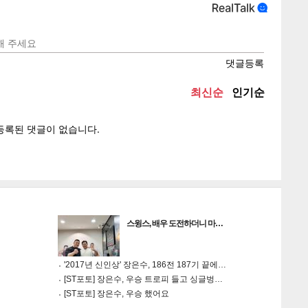
텍스
텍스
url 복
인쇄
목록
스윙스, 배우 도전하더니 마…
'2017년 신인상' 장은수, 186전 187기 끝에…
[ST포토] 장은수, 우승 트로피 들고 싱글벙…
[ST포토] 장은수, 우승 했어요