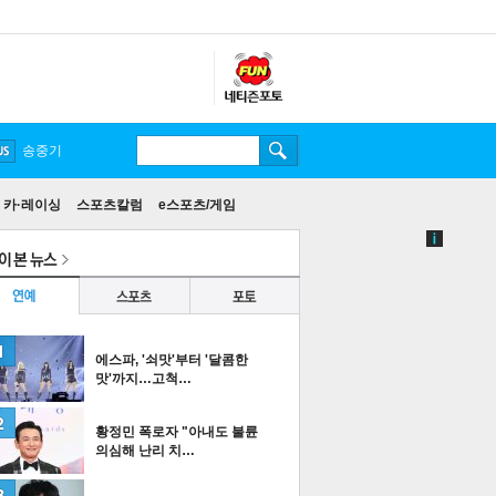
송중기
카·레이싱
스포츠칼럼
e스포츠/게임
에스파, '쇠맛'부터 '달콤한
맛'까지…고척…
황정민 폭로자 "아내도 불륜
의심해 난리 치…