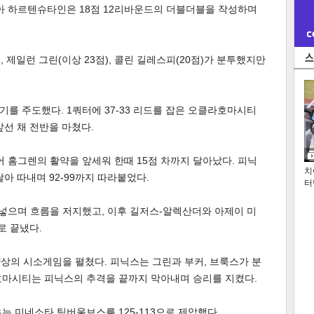
제아 하르텐슈타인은 18점 12리바운드의 더블더블을 작성하며
, 제일런 그린(이상 23점), 콜린 길레스피(20점)가 분투했지만
를 주도했다. 1쿼터에 37-33 리드를 잡은 오클라호마시티
앞선 채 전반을 마쳤다.
 홈그렌의 활약을 앞세워 한때 15점 차까지 달아났다. 피닉
치
달아 따내며 92-99까지 따라붙었다.
터
넣으며 흐름을 저지했고, 이후 길저스-알렉산더와 아제이 미
로 끝냈다.
양상의 시소게임을 펼쳤다. 피닉스는 그린과 부커, 브룩스가 분
호마시티는 피닉스의 추격을 끝까지 막아내며 승리를 지켰다.
는 미네소타 팀버울브스를 125-113으로 제압했다.