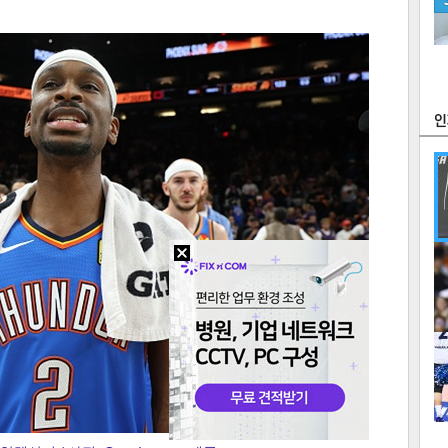
츠
라이프
포토
만화
FOC
많
연예
1
2
텍스
텍스
url 복
인쇄
목록