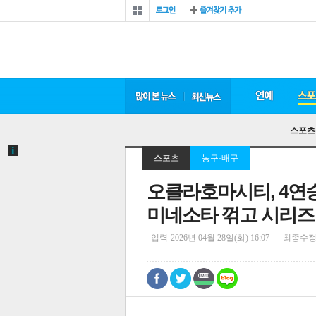
스포츠
스포츠
농구·배구
오클라호마시티, 4연
미네소타 꺾고 시리즈 
입력
2026년 04월 28일(화) 16:07
최종수
0