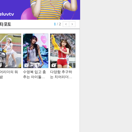
1
/ 2
어리더의 워
수영복 입고 춤
다양함 추구하
밤
추는 아이돌…
는 치어리더…