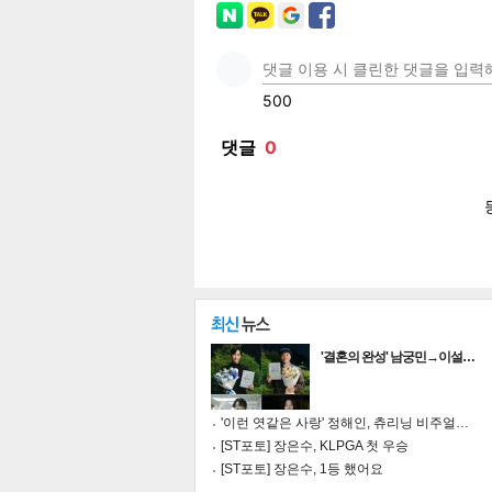
페이
트위
카카
밴드
네이
'결혼의 완성' 남궁민→이설…
기
'이런 엿같은 사랑' 정해인, 츄리닝 비주얼…
[ST포토] 장은수, KLPGA 첫 우승
[ST포토] 장은수, 1등 했어요