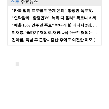
스투
주요뉴스
"카톡 멀티 프로필로 관계 은폐" 황정민 폭로女, 문자…
"연락말라" 황정민VS"녹취 다 올려" 폭로녀 A 씨,…
"매출 10% 안주면 폭로" 박나래 前 매니저 2명, …
이재룡, '술타기' 혐의로 재판…음주운전 혐의는 미적용…
진아름, 득남 후 근황…출산 후에도 여전한 미모 [스타…