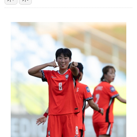
김혜성, 트리플A서 연장 10회에 안타 생산…4경기 연…
김지원, 어린이병원에 1억원 쾌척 "'닥터X' 촬영 중…
고영욱, 도 넘은 저격 논란…이번엔 박하선에 "감당 안…
기록적인 폭염에 멈췄던 KBO, 11일부터 순위 경쟁 …
경찰, 대한축구협회 '심판 성접대 논란' 수사 여부 검…