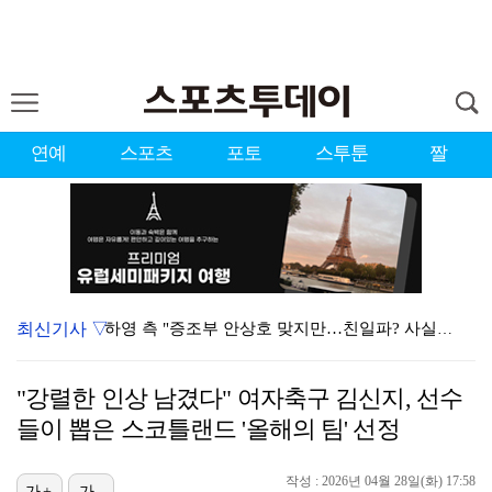
연예
스포츠
포토
스투툰
짤
최신기사 ▽
하영 측 "증조부 안상호 맞지만…친일파? 사실무근" […
'방송 출연' 유명 산부인과 원장, 프로포폴 셀프 투약…
"강렬한 인상 남겼다" 여자축구 김신지, 선수
"아예 다른 관계잖아"…황정민 폭로자, 팬 주장에 반박…
들이 뽑은 스코틀랜드 '올해의 팀' 선정
"스토킹 피해자" 황정민VS"2억대 손해배상" A 씨,…
작성 : 2026년 04월 28일(화) 17:58
가+
가-
"블랙핑크 데뷔 10주년 행사로 국중박 입장 통제"…문…