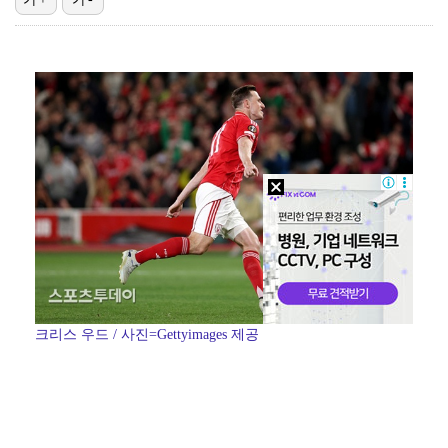
[ST포토] 김민주, 손 선풍기 꼭 쥐고
K리그1 강원, 연세대 미드필더 김슬기 영입…중원 보강…
[ST포토] 양효진, 제주 삼다수
[ST포토] 스트레이 키즈 창빈, '행복한 삶'
[ST포토] 스트레이 키즈 창빈, '알고보면 애교쟁이'
크리스 우드 / 사진=Gettyimages 제공