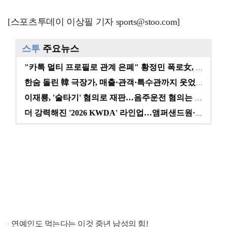
[스포츠투데이 이상필 기자 sports@stoo.com]
스투
주요뉴스
"카톡 멀티 프로필로 관계 은폐" 황정민 폭로女, 문자…
한숨 돌린 韓 극장가, 매출·관객·특수관까지 웃었다 […
이재룡, '술타기' 혐의로 재판…음주운전 혐의는 미적용…
더 강력해진 '2026 KWDA' 라인업…앰퍼샌드원·나…