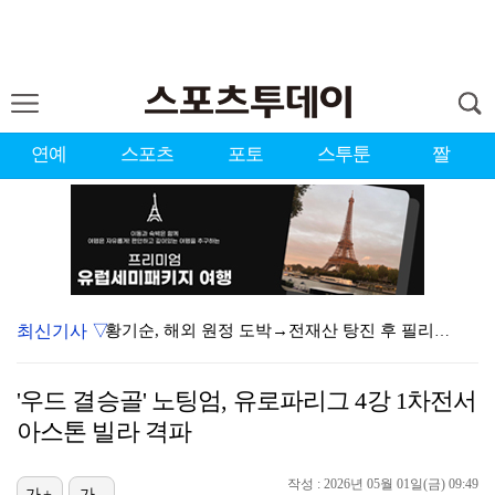
연예
스포츠
포토
스투툰
짤
최신기사 ▽
황기순, 해외 원정 도박→전재산 탕진 후 필리핀 行 "…
[ST포토] 스트레이 키즈 방찬, '신곡도 기대해주세요…
'우드 결승골' 노팅엄, 유로파리그 4강 1차전서
[ST포토] 장은수, 더워요 더워~
아스톤 빌라 격파
[ST포토] 스트레이 키즈 리노, 멋있게 손인사
작성 : 2026년 05월 01일(금) 09:49
가+
가-
[ST포토] 스트레이 키즈 리노, 군입대 질문에... …