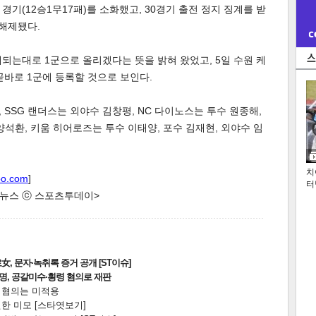
경기(12승1무17패)를 소화했고, 30경기 출전 정지 징계를 받
 해제됐다.
되는대로 1군으로 올리겠다는 뜻을 밝혀 왔었고, 5일 수원 케
 곧바로 1군에 등록할 것으로 보인다.
, SSG 랜더스는 외야수 김창평, NC 다이노스는 투수 원종해,
양석환, 키움 히어로즈는 투수 이태양, 포수 김재현, 외야수 임
치
oo.com
]
터
한 뉴스 ⓒ 스포츠투데이>
, 문자·녹취록 증거 공개 [ST이슈]
2명, 공갈미수·횡령 혐의로 재판
전 혐의는 미적용
한 미모 [스타엿보기]