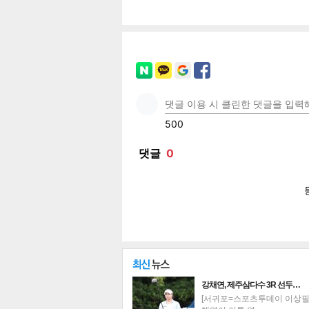
페이
트위
카카
밴드
네이
공유
유
로그
강채연, 제주삼다수 3R 선두…
[서귀포=스포츠투데이 이상필 