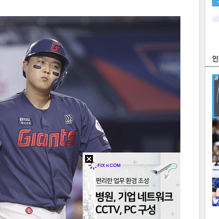
츠
라이프
포토
만화
FOC
많
연예
1
2
텍스
텍스
url 복
인쇄
목록