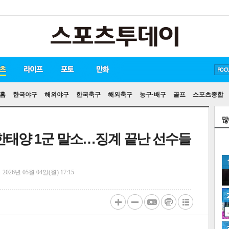
방탄소년단
손흥민
유아인
홈
한국야구
해외야구
한국축구
해외축구
농구·배구
골프
스포츠종합
한태양 1군 말소…징계 끝난 선수들
정
2026년 05월 04일(월) 17:15