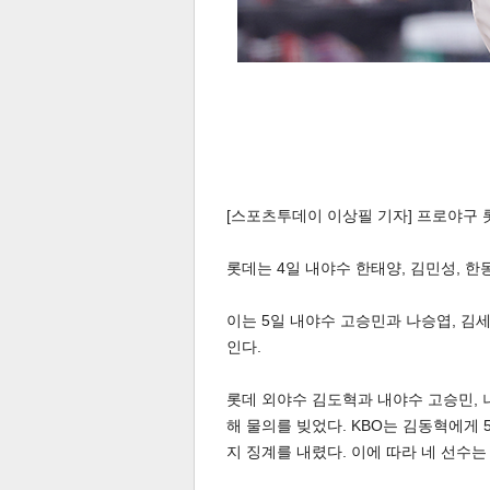
[스포츠투데이 이상필 기자] 프로야구 
롯데는 4일 내야수 한태양, 김민성, 한
이는 5일 내야수 고승민과 나승엽, 김
인다.
롯데 외야수 김도혁과 내야수 고승민, 
해 물의를 빚었다. KBO는 김동혁에게 
지 징계를 내렸다. 이에 따라 네 선수는