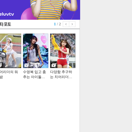
1
/ 2
어리더의 워
수영복 입고 춤
다양함 추구하
밤
추는 아이돌…
는 치어리더…