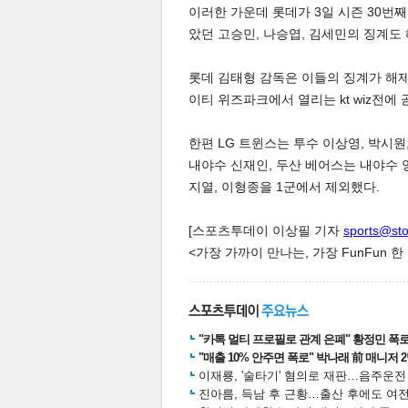
이러한 가운데 롯데가 3일 시즌 30번째 
았던 고승민, 나승엽, 김세민의 징계도
롯데 김태형 감독은 이들의 징계가 해제
이티 위즈파크에서 열리는 kt wiz전에
한편 LG 트윈스는 투수 이상영, 박시원
체
인
내야수 신재인, 두산 베어스는 내야수 
지열, 이형종을 1군에서 제외했다.
[스포츠투데이 이상필 기자
sports@st
<가장 가까이 만나는, 가장 FunFun 
"카톡 멀티 프로필로 관계 은폐" 황정민 폭로女
"매출 10% 안주면 폭로" 박나래 前 매니저 
이재룡, '술타기' 혐의로 재판…음주운
진아름, 득남 후 근황…출산 후에도 여전