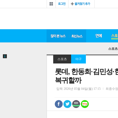
스포츠
스포츠
야구
롯데, 한동희·김민성·
복귀할까
입력
2026년 05월 04일(월) 17:15
최종수
0