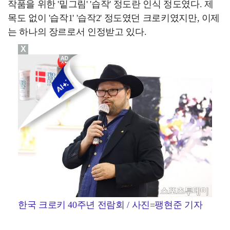
작품을 위한 '밑그림' '습작' 정도란 인식 정도였다. 제
목도 없이 '습작1' '습작2' 정도였던 크로키였지만, 이제
는 하나의 장르로서 인정받고 있다.
X
한국 크로키 40주년 전람회 / 사진=팽현준 기자