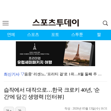
연예
스포츠
포토
스투툰
짤
최신기사 ▽
'음중' 리센느, '프리티 걸'로 1위…8월 둘째 주 …
시원한 바람 불자 힘 낸 이예원 "좋은 기억 있는 테디…
습작에서 대작으로…한국 크로키 40년, '순
강채연, 제주삼다수 3R 선두 질주…서어진·장은수 1타…
간'에 담긴 생명력 [인터뷰]
"친한 척 좀 해"…나영석·배정남, 불화설 재차 해명(…
작성 : 2026년 05월 13일(수) 16:51
가+
가-
아이들, '톰보이'까지 MV 4억뷰 돌파…통산 3번째 …