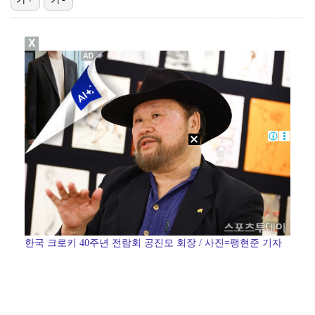
"큰 섭섭함 안겨 미안"…블랙핑크 지수, 10주년 잡음…
X
'전참시' 리센느 메이 "희망 보이지 않아 팀 탈퇴 고…
생애 첫 승 노리는 강채연·서어진·장은수, 제주삼다수 …
[ST포토] 정지효, 퍼터 확인
축구협회 성접대 파문에 더불어민주당 "타락한 뒷거래로 …
한국 크로키 40주년 전람회 공진모 회장 / 사진=팽현준 기자