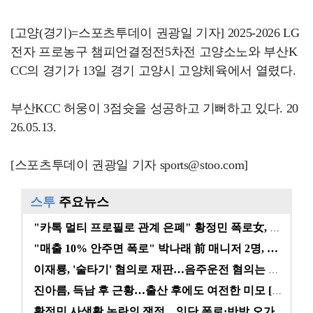
[고양(경기)=스포츠투데이 권광일 기자] 2025-2026 LG
전자 프로농구 챔피언결정전5차전 고양소노와 부산K
CC의 경기가 13일 경기 고양시 고양체육에서 열렸다.
부산KCC 허웅이 3점슛을 성공하고 기뻐하고 있다. 20
26.05.13.
[스포츠투데이 권광일 기자 sports@stoo.com]
스투
주요뉴스
"카톡 멀티 프로필로 관계 은폐" 황정민 폭로女, 문자…
"매출 10% 안주면 폭로" 박나래 前 매니저 2명, …
이재룡, '술타기' 혐의로 재판…음주운전 혐의는 미적용…
진아름, 득남 후 근황…출산 후에도 여전한 미모 [스타…
황정민 사생활 논란의 쟁점…잇단 폭로·반박 오가는 소모…