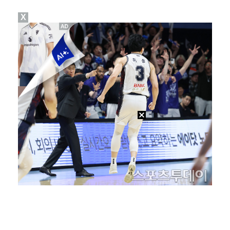
X
"친한 척 좀 해"…나영석·배정남, 불화설 재차 해명(…
아이들, '톰보이'까지 MV 4억뷰 돌파…통산 3번째 …
[ST포토] 정지효, 퍼터 확인
"황정민, '어우 섹시하네' 마음의 소리였다 시인해" …
[ST포토] 전예성, 파세이브로 시작