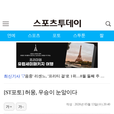
연예
스포츠
포토
스투툰
짤
최신기사 ▽
'음중' 리센느, '프리티 걸'로 1위…8월 둘째 주 …
강채연, 제주삼다수 3R 선두 질주…서어진·장은수 1타…
[ST포토] 허웅, 우승이 눈앞이다
"큰 섭섭함 안겨 미안"…블랙핑크 지수, 10주년 잡음…
작성 : 2026년 05월 13일(수) 20:40
축구협회 성접대 파문에 더불어민주당 "타락한 뒷거래로 …
가+
가-
생애 첫 승 노리는 강채연·서어진·장은수, 제주삼다수 …