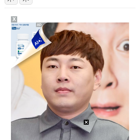
[ST포토] 노승희, 거리 확인
X
[ST포토] 노승희, 파세이브
[ST포토] 홀아웃 하는 박현경
표창원, 남규리에 15년만 공개 사과…"내가 틀렸다"
'오타니 MVP 경쟁자' 크로암스트롱, 홈런 아닌 발로…