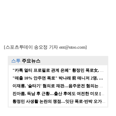
[스포츠투데이 송오정 기자 ent@stoo.com]
스투
주요뉴스
"카톡 멀티 프로필로 관계 은폐" 황정민 폭로女, 문자…
"매출 10% 안주면 폭로" 박나래 前 매니저 2명, …
이재룡, '술타기' 혐의로 재판…음주운전 혐의는 미적용…
진아름, 득남 후 근황…출산 후에도 여전한 미모 [스타…
황정민 사생활 논란의 쟁점…잇단 폭로·반박 오가는 소모…