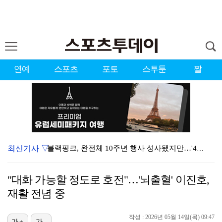
연예
스포츠
포토
스투툰
짤
최신기사 ▽
블랙핑크, 완전체 10주년 행사 성사됐지만…'40명만 …
YG 신사옥 출입문 '골프채 난동' 女, 현행범 체포
"대화 가능할 정도로 호전"…'뇌출혈' 이진호,
축구협회 심판 성정대 의혹 日까지 퍼졌다…"스포츠 공평…
재활 전념 중
[ST포토] 홀아웃 하는 박현경
작성 : 2026년 05월 14일(목) 09:47
[ST포토] 김시현, 홀컵에 붙인다
가+
가-