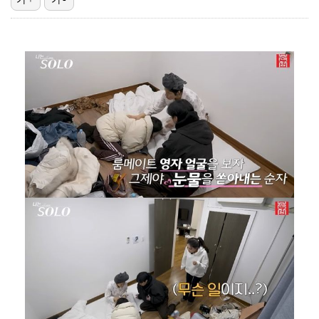
한국 남자배구, 중국 3-0 완파하고 동아시아선수권 결…
"언론사 대표·국회의원도"…최연청, 판사 남편까지 화려…
'첫 승 도전' 장은수 "우승 의식하기보다 내 플레이에…
박지민 아나운서 "발리까지 갔는데…'피의 게임2' 출연…
'서명관·야고 연속골' 울산, 동해안 더비서 포항 제압…