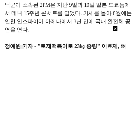
닉쿤이 소속된 2PM은 지난 9일과 10일 일본 도쿄돔에
서 데뷔 15주년 콘서트를 열었다. 기세를 몰아 8월에는
인천 인스파이어 아레나에서 3년 만에 국내 완전체 공
연을 연다.
정예원 기자 - "로제떡볶이로 23㎏ 증량" 이효제, 뼈
깎는 노력으로 만든 '형욱'(5월 11일)