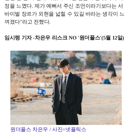
정을 느꼈다. 제가 예뻐서 주신 조언이라기보다는 서
바이벌 장르가 외현을 넓힐 수 있길 바라는 생각이 느
껴졌다"라고 전했다.
임시령 기자 -차은우 리스크 NO '원더풀스'(5월 12일)
원더풀스 차은우 / 사진=넷플릭스