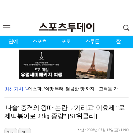
연예
스포츠
포토
스투툰
짤
최신기사 ▽
에스파, '쇠맛'부터 '달콤한 맛'까지…고척돔 가득 채…
블랙핑크, 10주년 행사 논란에 사과 "커뮤니케이션 문…
'나솔' 충격의 왕따 논란→'기리고' 이효제 "로
'리그 2연패 정조준' 아스널, 뉴캐슬서 기마랑이스 영…
제떡볶이로 23㎏ 증량" [ST위클리]
에스파 고척돔 공연에 반가운 얼굴…아이들 미연·트와이스…
작성 : 2026년 05월 15일(금) 11:00
가+
가-
에스파, 고척돔 입성…공연 시작 40분 만에 첫 인사 …