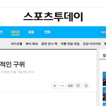
방탄소년단
손흥민
유아인
라이프홈
뷰티·패션
공연·전시·책
여행·맛집·멋집
건강·다이어트
력적인 구위
정
2026년 05월 14일(목) 19:22