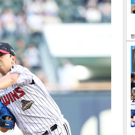
츠
라이프
포토
만화
FOC
많
연예
1
텍스
텍스
url 복
인쇄
목록
2