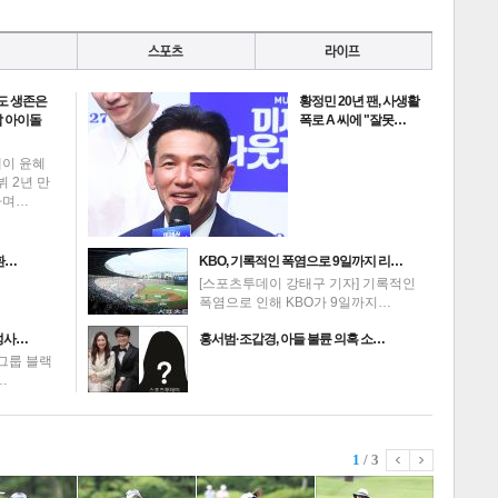
도 생존은
황정민 20년 팬, 사생활
 아이돌
폭로 A 씨에 "잘못…
데이 윤혜
뷔 2년 만
하며…
환…
KBO, 기록적인 폭염으로 9일까지 리…
[스포츠투데이 강태구 기자] 기록적인
폭염으로 인해 KBO가 9일까지…
성사…
홍서범·조갑경, 아들 불륜 의혹 소…
그룹 블랙
…
1
/ 3