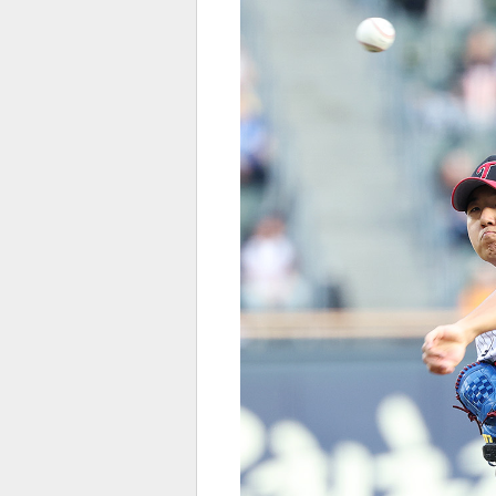
전
로그
즐겨찾기
많이 본 뉴스
최신 뉴스
연예
스포
페이
트위
댓글
밴드
네이