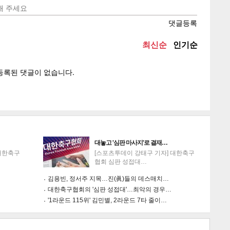
텍스
텍스
url 복
인쇄
목록
게
소
대놓고 '심판 마사지'로 결재…
대한축구
[스포츠투데이 강태구 기자] 대한축구
협회 심판 성접대…
김용빈, 정서주 지목…진(眞)들의 데스매치…
대한축구협회의 '심판 성접대'…최악의 경우…
'1라운드 115위' 김민별, 2라운드 7타 줄이…