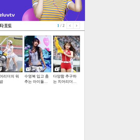
1
/ 2
어리더의 워
수영복 입고 춤
다양함 추구하
밤
추는 아이돌…
는 치어리더…