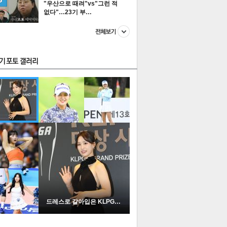
"우산으로 때려"vs"그런 적
없다"…23기 부…
스투펀
US
이 본 뉴스
스포츠
포토
드레스로 갈아입은 KLPGA …