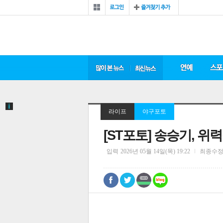
라이프
야구포토
[ST포토] 송승기, 위
입력
2026년 05월 14일(목) 19:22
최종수
0