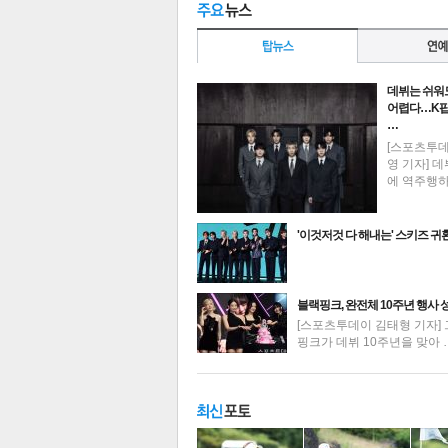
데뷔는 쉬워
어렵다…K팝
…
[스포츠투
영 기자] 데
에 역주행
'이것저것 다 해내는' 스키즈 귀
최신뉴스
블랙핑크, 완전체 10주년 행사 
[스포츠투데이 김태형 기자] 
핑크가 데뷔 10주년을 맞아 
기