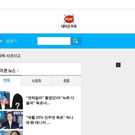
송중기
화제·사건사고
"연락말라" 황정민VS"녹취 다
올려" 폭로녀…
"매출 10% 안주면 폭로" 박나
래 前 매니저 …