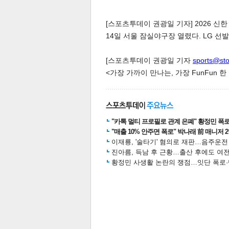
[스포츠투데이 권광일 기자] 2026 신한
14일 서울 잠실야구장 열렸다. LG 선발투
[스포츠투데이 권광일 기자
sports@st
<가장 가까이 만나는, 가장 FunFun 
체
인
"카톡 멀티 프로필로 관계 은폐" 황정민 폭로女
"매출 10% 안주면 폭로" 박나래 前 매니저 
이재룡, '술타기' 혐의로 재판…음주운
진아름, 득남 후 근황…출산 후에도 여전
황정민 사생활 논란의 쟁점…잇단 폭로·반