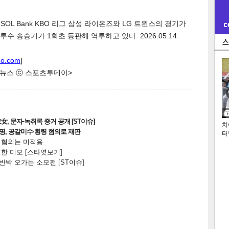
 SOL Bank KBO 리그 삼성 라이온즈와 LG 트윈스의 경기가
수 송승기가 1회초 등판해 역투하고 있다. 2026.05.14.
oo.com
]
한 뉴스 ⓒ 스포츠투데이>
, 문자·녹취록 증거 공개 [ST이슈]
치
2명, 공갈미수·횡령 혐의로 재판
터
전 혐의는 미적용
한 미모 [스타엿보기]
박 오가는 소모전 [ST이슈]