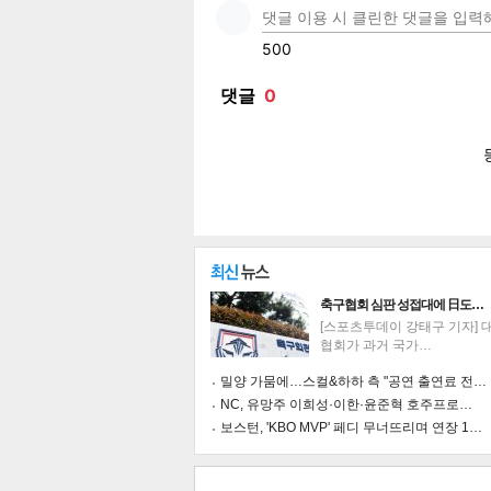
페이
트위
카카
밴드
네이
공유
유
로그
축구협회 심판 성접대에 日도…
[스포츠투데이 강태구 기자] 
협회가 과거 국가…
밀양 가뭄에…스컬&하하 측 "공연 출연료 전…
NC, 유망주 이희성·이한·윤준혁 호주프로…
보스턴, 'KBO MVP' 페디 무너뜨리며 연장 1…