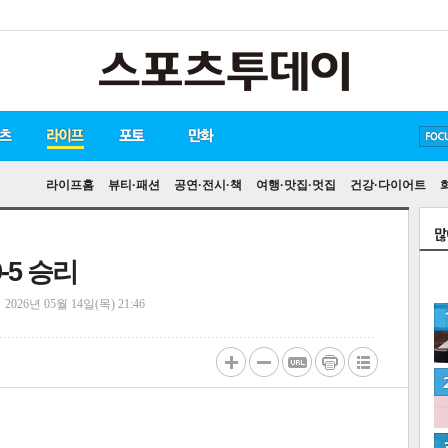
방탄소년단
손흥민
유아인
라이프홈
뷰티·패션
공연·전시·책
여행·맛집·멋집
건강·다이어트
9-5 승리
정
2026년 05월 14일(목) 21:46