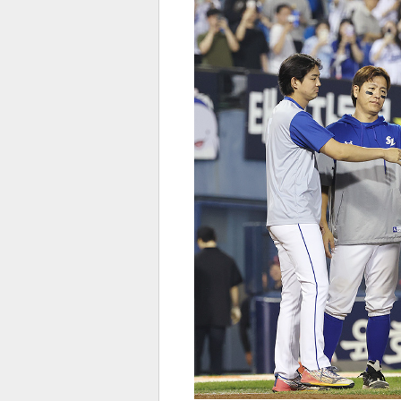
전
로그
즐겨찾기
많이 본 뉴스
최신 뉴스
연예
스포
페이
트위
댓글
밴드
네이