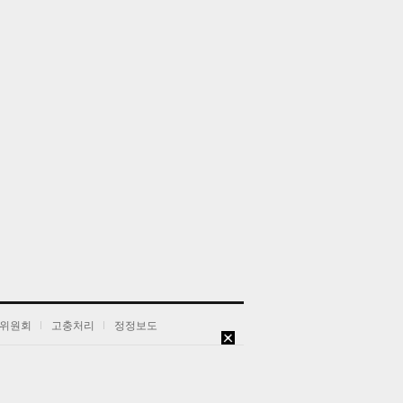
위원회
고충처리
정정보도