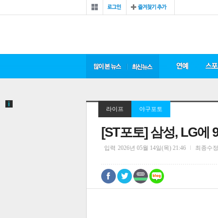
라이프
야구포토
[ST포토] 삼성, LG에 
입력
2026년 05월 14일(목) 21:46
최종수
0