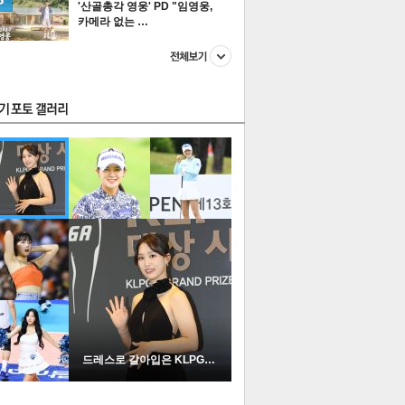
'산골총각 영웅' PD "임영웅,
카메라 없는 …
스투펀
US
이 본 뉴스
스포츠
포토
드레스로 갈아입은 KLPGA …