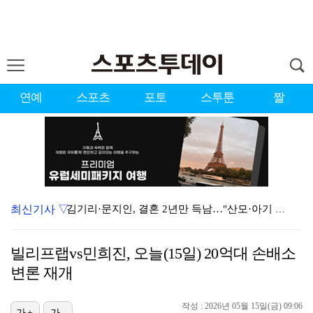
연예
스포츠
포토
스투툰
짤
최신기사 ▽
김기리·문지인, 결혼 2년만 득남…"산모·아기 모두 건…
'사랑이 온다', 시청률 15% 돌파…자체 최고
빌리프랩vs민희진, 오늘(15일) 20억대 손배소
'욕망의 덫' 전혜원 "모든 걸 쏟아야겠다 다짐, 매 …
변론 재개
'욕망의 덫' 장서희 "인간의 이중성 연기하고팠다…독기…
작성 : 2026년 05월 15일(금) 09:06
가+
가-
"아예 다른 관계잖아"…황정민 폭로자, 팬 주장에 반박…