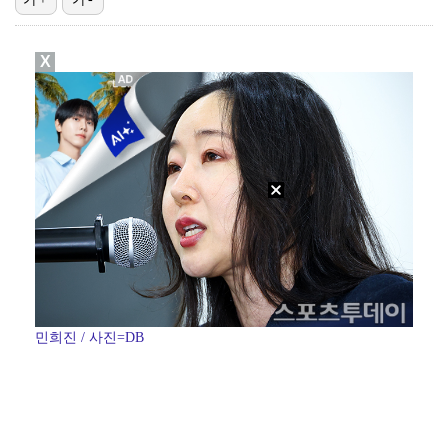
이설, '결혼의 완성' 종영 소감 "고세윤의 강인함 떠…
X
'스틸야드 석재 낙하' 프로축구연맹, K리그 전 구단 …
김혜성, 트리플A서 연장 10회에 안타 생산…4경기 연…
'베니스의 상인' 이상윤, 대극장 꽉 채운 원캐스트 열…
프로당구 PBA 팀리그 2라운드, 화성특례시서 12-2…
민희진 / 사진=DB