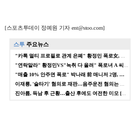
[스포츠투데이 정예원 기자 ent@stoo.com]
스투
주요뉴스
"카톡 멀티 프로필로 관계 은폐" 황정민 폭로女, 문자…
"연락말라" 황정민VS"녹취 다 올려" 폭로녀 A 씨,…
"매출 10% 안주면 폭로" 박나래 前 매니저 2명, …
이재룡, '술타기' 혐의로 재판…음주운전 혐의는 미적용…
진아름, 득남 후 근황…출산 후에도 여전한 미모 [스타…