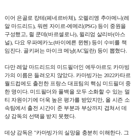
이어 은골로 캉테(페네르바체), 오렐리엥 추아메니(레
알 마드리드), 워렌 자이르-에메리(PSG) 등이 중원을
구성했고, 쥘 쿤데(바르셀로나), 윌리엄 살리바(아스
널), 다요 우파메카노(바이에른 뮌헨) 등이 수비를 책
임진다. 골키퍼는 마이크 메냥(AC밀란) 등이 뽑혔다.
다만 레알 마드리드의 미드필더인 에두아르도 카마빙
가의 이름은 들려오지 않았다. 카마빙가는 2022카타르
월드컵에도 출전한 프랑스 대표팀의 핵심 미드필더 중
한 명이다. 미드필더와 풀백을 모두 소화할 수 있는 멀
티 자원이기에 더욱 높은 평가를 받았지만, 올 시즌 소
속팀에서 출전 시간이 준 부분과 부상까지 겹쳐서 데
샹 감독의 선택을 받지 못했다.
데샹 감독은 "카마빙가의 실망을 충분히 이해한다. 그