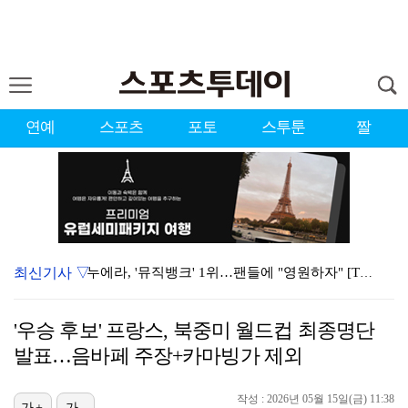
연예
스포츠
포토
스투툰
짤
최신기사 ▽
누에라, '뮤직뱅크' 1위…팬들에 "영원하자" [TV캡…
'우리동네 전성시대' 딘딘, 첫 촬영부터 멘붕…시작부터…
'우승 후보' 프랑스, 북중미 월드컵 최종명단
서장훈 감독 "내 능력 부족" 자책하게 만든 펜타곤과의…
발표…음바페 주장+카마빙가 제외
대한축구협회의 '심판 성접대'…최악의 경우 런던 올림픽…
작성 : 2026년 05월 15일(금) 11:38
가+
가-
강채연, 제주삼다수 2R 깜짝 선두 도약…박민지 공동 …