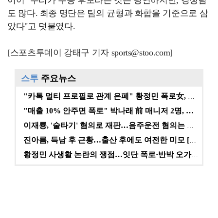
이어 "우리가 우승 후보라는 것은 당연하지만, 경쟁팀
도 많다. 최종 명단은 팀의 균형과 화합을 기준으로 삼
았다"고 덧붙였다.
[스포츠투데이 강태구 기자 sports@stoo.com]
스투
주요뉴스
"카톡 멀티 프로필로 관계 은폐" 황정민 폭로女, 문자…
"매출 10% 안주면 폭로" 박나래 前 매니저 2명, …
이재룡, '술타기' 혐의로 재판…음주운전 혐의는 미적용…
진아름, 득남 후 근황…출산 후에도 여전한 미모 [스타…
황정민 사생활 논란의 쟁점…잇단 폭로·반박 오가는 소모…