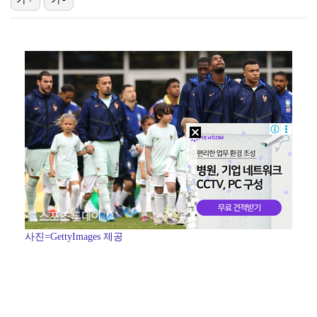
진세연, 전속계약 종료…FA 시장 나왔다 [공식]
정해인X강하늘X이청아X유재명X김선영 뭉쳤다…'아가미',…
'오징어 게임' 미국판 스핀오프, 제작 무산설 "넷플릭…
[ST포토] 정지효, 반가운 손인사
'1라운드 115위' 김민별, 2라운드 7타 줄이며 7…
사진=GettyImages 제공