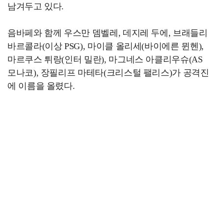
남겨두고 있다.
음바페와 함께 우스만 뎀벨레, 데지레 두에, 브래들리
바르콜라(이상 PSG), 마이클 올리세(바이에른 뮌헨),
마르쿠스 튀랑(인터 밀란), 마그네스 아클리우슈(AS
모나코), 장필리프 마테타(크리스털 팰리스)가 공격진
에 이름을 올렸다.