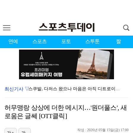
연예
스포츠
포토
스투툰
짤
최신기사 ▽
스쿠발, 다저스 왔으나 마음은 아직 디트로이트에…"다시…
[ST포토] 볼 노려보는 박현경
허무맹랑 상상에 더한 메시지…'원더풀스', 새
'김부장' 시즌2 흥행 잇는다…판타지오, IP 제작·매…
로움은 글쎄 [OTT클릭]
[ST포토] 홍진영2, 버디 성공
작성 : 2026년 05월 15일(금) 17:00
[ST포토] 박현경, 고민고민
가+
가-