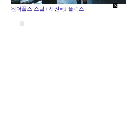
원더풀스 스틸 / 사진=넷플릭스
유사한 결의 작품들이 떠오른다. 디즈니+ '무빙', 영화
'하이파이브' 등이 대표적이다. '원더풀스'는 판타지 위
에 사회 문제와 시대의 상처를 덧입혀 비교적 선명한
서사를 만든다. 맹목적 믿음과 성찰 없는 태도를 꼬집
는 문제의식도 눈길을 끈다.
초능력 내용인 만큼 배우들의 연기는 극의 설득력을
좌우하게 된다. 박은빈은 '청춘시대' 송지원을 떠오르
게 하는 엉뚱함과 능청스러움으로 은채니를 그려낸다.
다만 기시감의 문제에선 자유로울 수 없을 듯하다.
차은우는 앞선 작품들에서 부족한 연기력으로 비판을
받아온 배우다. 그러나 '원더풀스'에서는 비교적 안정