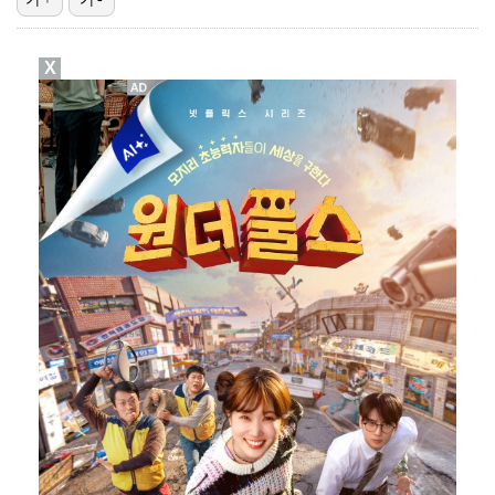
[ST포토] 박현경, 가벼운 발걸음
X
[ST포토] 박현경, 멀리가자
[ST포토] 박현경, 생각보다 어렵네
[ST포토] 전예성, 벌써 덥네
이민규, KPGA 데이비드골프 투어 15회 대회 우승……