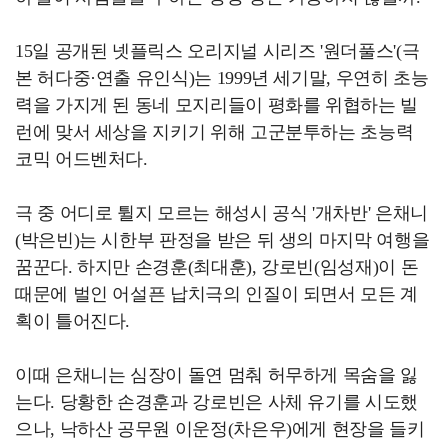
15일 공개된 넷플릭스 오리지널 시리즈 '원더풀스'(극
본 허다중·연출 유인식)는 1999년 세기말, 우연히 초능
력을 가지게 된 동네 모지리들이 평화를 위협하는 빌
런에 맞서 세상을 지키기 위해 고군분투하는 초능력
코믹 어드벤처다.
극 중 어디로 튈지 모르는 해성시 공식 '개차반' 은채니
(박은빈)는 시한부 판정을 받은 뒤 생의 마지막 여행을
꿈꾼다. 하지만 손경훈(최대훈), 강로빈(임성재)이 돈
때문에 벌인 어설픈 납치극의 인질이 되면서 모든 계
획이 틀어진다.
이때 은채니는 심장이 돌연 멈춰 허무하게 목숨을 잃
는다. 당황한 손경훈과 강로빈은 사체 유기를 시도했
으나, 낙하산 공무원 이운정(차은우)에게 현장을 들키