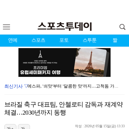
연예
스포츠
포토
스투툰
짤
최신기사 ▽
에스파, '쇠맛'부터 '달콤한 맛'까지…고척돔 가득 채…
블랙핑크, 10주년 행사 논란에 사과 "커뮤니케이션 문…
브라질 축구 대표팀, 안첼로티 감독과 재계약
'리그 2연패 정조준' 아스널, 뉴캐슬서 기마랑이스 영…
체결…2030년까지 동행
에스파, 고척돔 입성…공연 시작 40분 만에 첫 인사 …
작성 : 2026년 05월 15일(금) 13:33
가+
가-
에스파 고척돔 공연에 반가운 얼굴…아이들 미연·트와이스…