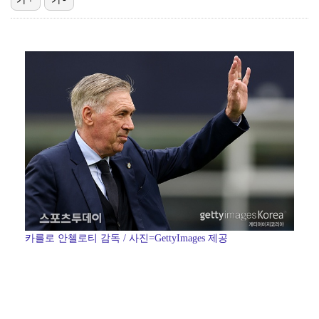
'첫 승 도전' 장은수 "우승 의식하기보다 내 플레이에…
박지민 아나운서 "발리까지 갔는데…'피의 게임2' 출연…
"언론사 대표·국회의원도"…최연청, 판사 남편까지 화려…
한국 남자배구, 중국 3-0 완파하고 동아시아선수권 결…
'서명관·야고 연속골' 울산, 동해안 더비서 포항 제압…
카를로 안첼로티 감독 / 사진=GettyImages 제공