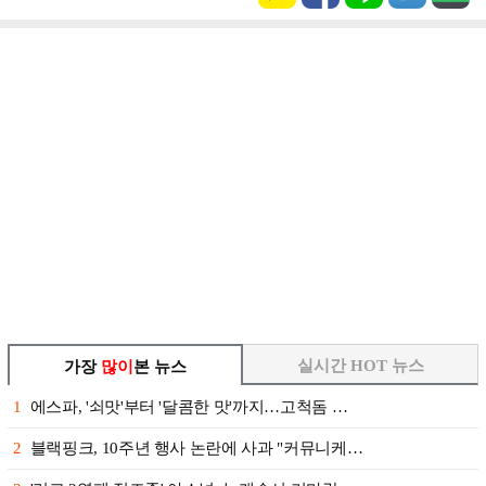
실시간 HOT 뉴스
가장
많이
본 뉴스
1
에스파, '쇠맛'부터 '달콤한 맛'까지…고척돔 …
2
블랙핑크, 10주년 행사 논란에 사과 "커뮤니케…