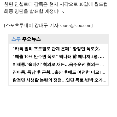
한편 안첼로티 감독은 현지 시각으로 18일에 월드컵
최종 명단을 발표할 예정이다.
[스포츠투데이 강태구 기자 sports@stoo.com]
스투
주요뉴스
"카톡 멀티 프로필로 관계 은폐" 황정민 폭로女, 문자…
"매출 10% 안주면 폭로" 박나래 前 매니저 2명, …
이재룡, '술타기' 혐의로 재판…음주운전 혐의는 미적용…
진아름, 득남 후 근황…출산 후에도 여전한 미모 [스타…
황정민 사생활 논란의 쟁점…잇단 폭로·반박 오가는 소모…