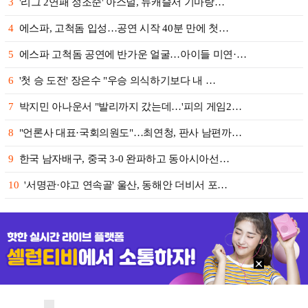
3
'리그 2연패 정조준' 아스널, 뉴캐슬서 기마랑…
4
에스파, 고척돔 입성…공연 시작 40분 만에 첫…
5
에스파 고척돔 공연에 반가운 얼굴…아이들 미연·…
6
'첫 승 도전' 장은수 "우승 의식하기보다 내 …
7
박지민 아나운서 "발리까지 갔는데…'피의 게임2…
8
"언론사 대표·국회의원도"…최연청, 판사 남편까…
9
한국 남자배구, 중국 3-0 완파하고 동아시아선…
10
'서명관·야고 연속골' 울산, 동해안 더비서 포…