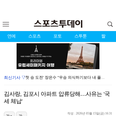
연예
스포츠
포토
스투툰
짤
최신기사 ▽
'첫 승 도전' 장은수 "우승 의식하기보다 내 플레이에…
에스파, 고척돔 입성…공연 시작 40분 만에 첫 인사 …
김사랑, 김포시 아파트 압류당해…사유는 '국
에스파, '쇠맛'부터 '달콤한 맛'까지…고척돔 가득 채…
세 체납'
블랙핑크, 10주년 행사 논란에 사과 "커뮤니케이션 문…
작성 : 2026년 05월 15일(금) 16:31
가+
가-
박지민 아나운서 "발리까지 갔는데…'피의 게임2' 출연…