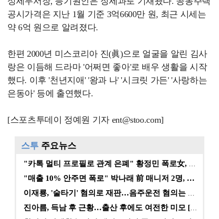
성세무서장, 등기원인은 징세과로 기재됐다. 공동주택
공시가격은 지난 1월 기준 3억6600만 원, 최근 시세는
약 6억 원으로 알려졌다.
한편 2000년 미스코리아 진(眞)으로 얼굴을 알린 김사
랑은 이듬해 드라마 '어쩌면 좋아'로 배우 생활을 시작
했다. 이후 '천년지애' '왕과 나' '시크릿 가든' '사랑하는
은동아' 등에 출연했다.
[스포츠투데이 정예원 기자 ent@stoo.com]
스투
주요뉴스
"카톡 멀티 프로필로 관계 은폐" 황정민 폭로女, 문자…
"매출 10% 안주면 폭로" 박나래 前 매니저 2명, …
이재룡, '술타기' 혐의로 재판…음주운전 혐의는 미적용…
진아름, 득남 후 근황…출산 후에도 여전한 미모 [스타…