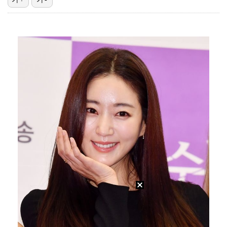
에스파 고척돔 공연에 반가운 얼굴…아이들 미연·트와이스…
'리그 2연패 정조준' 아스널, 뉴캐슬서 기마랑이스 영…
맨시티 마레스카 감독 "이강인은 훌륭한 선수…아틀레티코…
[ST포토] 이강인, 환하게 웃으며
박미선, 큐브와 전속계약 종료…6년 동행 마무리