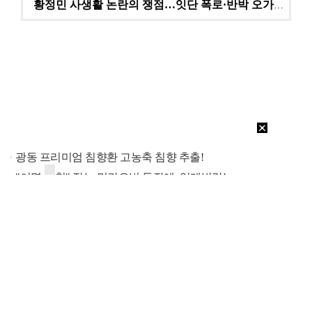
황정민 사생활 논란의 쟁점…잇단 폭로·반박 오가는 소모…