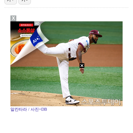
'오징어 게임' 미국판 스핀오프, 제작 무산설 "넷플릭…
X
[ST포토] 정지효, 반가운 손인사
[ST포토] 더울 때 만나는 아이스쇼
[ST포토] 정지효, 홀컵으로 쏙~
[ST포토] 마서영, 나이스 퍼팅
알칸타라 / 사진=DB