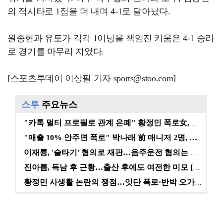
의 적시타로 1점을 더 내며 4-1로 달아났다.
원종현과 유토가 각각 1이닝을 책임진 키움은 4-1 승리
로 경기를 마무리 지었다.
[스포츠투데이 이상필 기자 sports@stoo.com]
스투
주요뉴스
"카톡 멀티 프로필로 관계 은폐" 황정민 폭로女, 문자…
"매출 10% 안주면 폭로" 박나래 前 매니저 2명, …
이재룡, '술타기' 혐의로 재판…음주운전 혐의는 미적용…
진아름, 득남 후 근황…출산 후에도 여전한 미모 [스타…
황정민 사생활 논란의 쟁점…잇단 폭로·반박 오가는 소모…