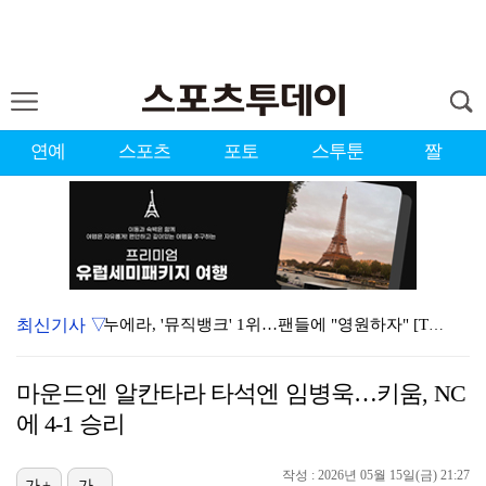
연예
스포츠
포토
스투툰
짤
최신기사 ▽
누에라, '뮤직뱅크' 1위…팬들에 "영원하자" [TV캡…
'우리동네 전성시대' 딘딘, 첫 촬영부터 멘붕…시작부터…
마운드엔 알칸타라 타석엔 임병욱…키움, NC
서장훈 감독 "내 능력 부족" 자책하게 만든 펜타곤과의…
에 4-1 승리
정해인X강하늘X이청아X유재명X김선영 뭉쳤다…'아가미',…
작성 : 2026년 05월 15일(금) 21:27
진세연, 전속계약 종료…FA 시장 나왔다 [공식]
가+
가-