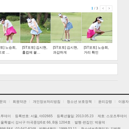
1
/ 3
스포츠
라이프
포토] 노승희,
[ST포토] 김시현,
[ST포토] 김시현,
[ST포토] 노승희,
으로 …
홀컵에 붙…
과감하게
거리 확인
트 크
트 축
사
하기
보기
문의
회원약관
개인정보처리방침
청소년 보호정책
윤리강령
이용자
포츠투데이
등록번호: 서울, 아02665
등록년월일: 2013.05.23
제호: 스포츠투데이
] 서울특별시 강서구 마곡중앙6로 66, B동 1204호
발행·편집인: 박용덕
3898 FAX : 02-547-8248
발행년월일 : 1999.03.11
청소년보호책임자: 김범렬