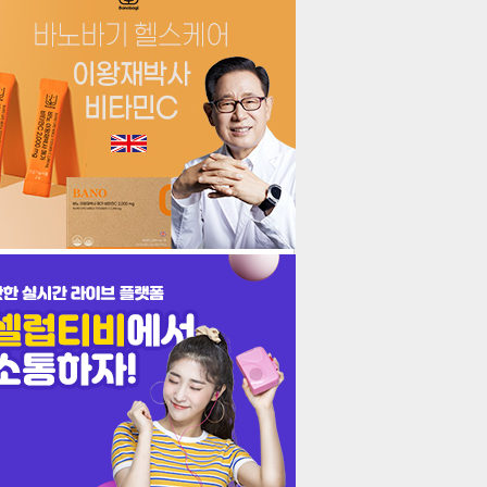
더보기
기포토