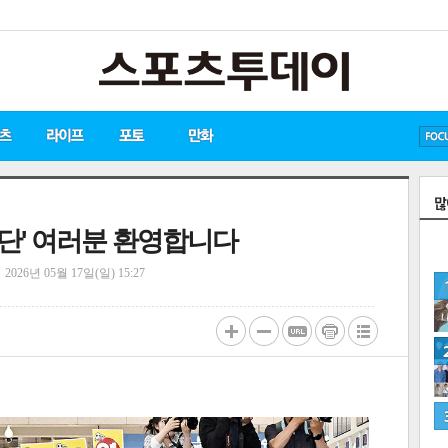
방탄소년단
손흥민
유아인
구단' 여러분 환영합니다
정
2026년 05월 17일(일) 15:27