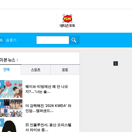
송중기
웨이브·티빙에선 왜 안 나오
지?…'나는 솔…
더 강력해진 '2026 KWDA' 라
인업…앰퍼샌드…
日 인플루언서, 용산 오피스텔
서 라이브 중…