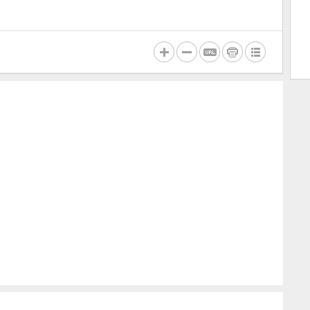
트 크
트 축
사
하기
보기
스