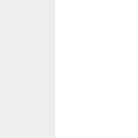
체
인
관련뉴스