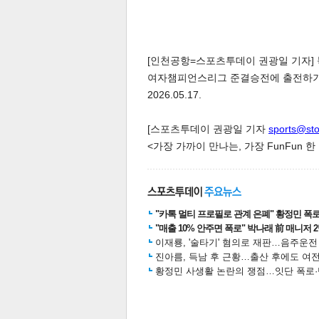
[인천공항=스포츠투데이 권광일 기자] 
여자챔피언스리그 준결승전에 출전하기위
2026.05.17.
[스포츠투데이 권광일 기자
sports@st
<가장 가까이 만나는, 가장 FunFun 
"카톡 멀티 프로필로 관계 은폐" 황정민 폭로女
"매출 10% 안주면 폭로" 박나래 前 매니저 
이재룡, '술타기' 혐의로 재판…음주운
진아름, 득남 후 근황…출산 후에도 여전
황정민 사생활 논란의 쟁점…잇단 폭로·반