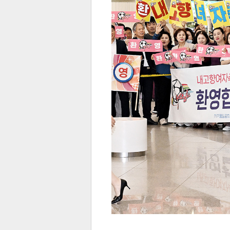
전
로그
즐겨찾기
많이 본 뉴스
최신 뉴스
연예
스포
페이
트위
댓글
밴드
네이