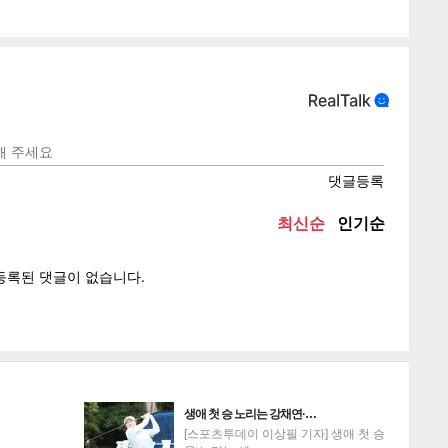
텍스
텍스
url 복
인쇄
목록
생애 첫 승 노리는 강채연·…
[스포츠투데이 이상필 기자] 생애 첫 승