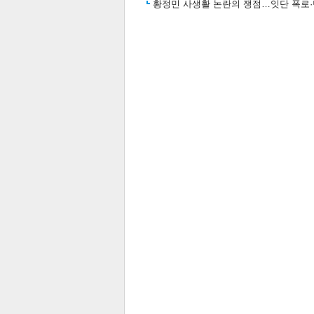
황정민 사생활 논란의 쟁점…잇단 폭로·반
체
인
관련뉴스