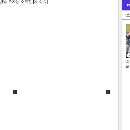
박 오가는 소모전 [ST이슈]
치
터