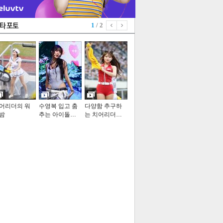
1
/ 2
어리더의 워
수영복 입고 춤
다양함 추구하
밤
추는 아이돌…
는 치어리더…