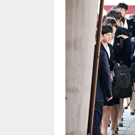
전
로그
즐겨찾기
많이 본 뉴스
최신 뉴스
연예
스포
페이
트위
댓글
밴드
네이