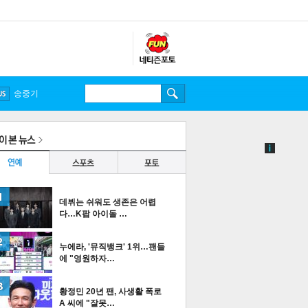
송중기
데뷔는 쉬워도 생존은 어렵
다…K팝 아이돌 …
누에라, '뮤직뱅크' 1위…팬들
에 "영원하자…
황정민 20년 팬, 사생활 폭로
A 씨에 "잘못…