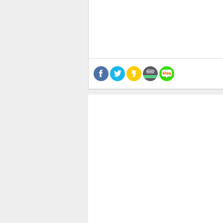
스북
터 공
달기
공유
버블