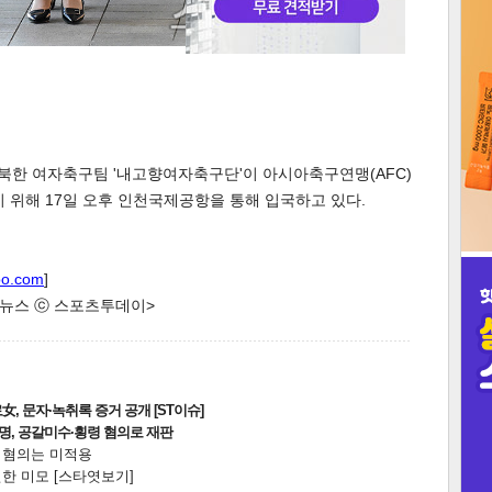
3
인
북한 여자축구팀 '내고향여자축구단'이 아시아축구연맹(AFC)
위해 17일 오후 인천국제공항을 통해 입국하고 있다.
oo.com
]
한 뉴스 ⓒ 스포츠투데이>
, 문자·녹취록 증거 공개 [ST이슈]
2명, 공갈미수·횡령 혐의로 재판
전 혐의는 미적용
한 미모 [스타엿보기]