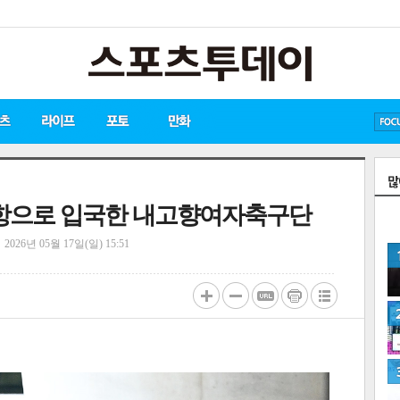
방탄소년단
손흥민
유아인
공항으로 입국한 내고향여자축구단
정
2026년 05월 17일(일) 15:51