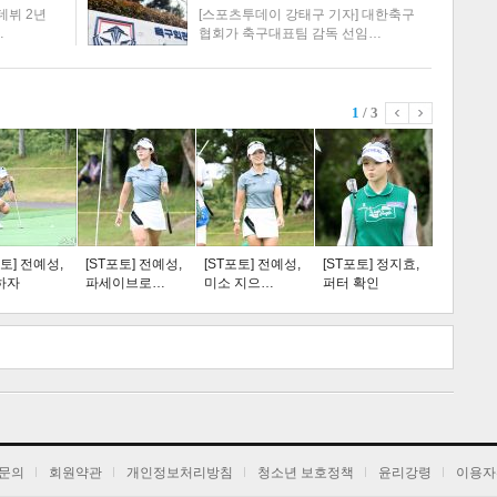
데뷔 2년
[스포츠투데이 강태구 기자] 대한축구
…
협회가 축구대표팀 감독 선임…
1
/ 3
스포츠
라이프
포토] 전예성,
[ST포토] 전예성,
[ST포토] 전예성,
[ST포토] 정지효,
하자
파세이브로…
미소 지으…
퍼터 확인
트 크
트 축
사
하기
보기
문의
회원약관
개인정보처리방침
청소년 보호정책
윤리강령
이용자