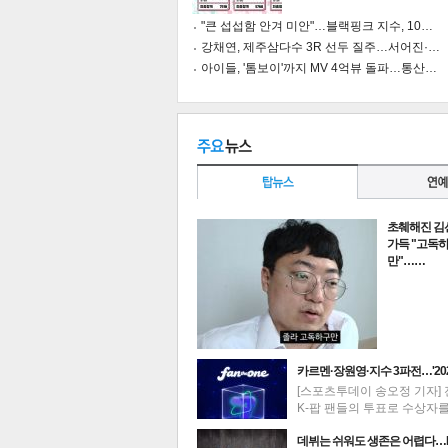
"큰 섭섭함 안겨 미안"…블랙핑크 지수, 10…
강채연, 제주삼다수 3R 선두 질주…서어진·…
아이들, '톰보이'까지 MV 4억뷰 돌파…통산…
공유
유
로그
초췌해진 김
가득 "고독
만"……
카르멘·장원영·지수 3파전…'20
[스포츠투데이 송오정 기자] 
K-팝 팬들의 투표로 수상자
최신뉴스
데뷔는 쉬워도 생존은 어렵다…