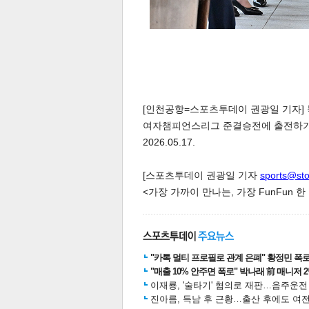
[인천공항=스포츠투데이 권광일 기자] 
여자챔피언스리그 준결승전에 출전하기 
2026.05.17.
[스포츠투데이 권광일 기자
sports@st
<가장 가까이 만나는, 가장 FunFun 
"카톡 멀티 프로필로 관계 은폐" 황정민 폭로女
"매출 10% 안주면 폭로" 박나래 前 매니저 
이재룡, '술타기' 혐의로 재판…음주운
진아름, 득남 후 근황…출산 후에도 여전