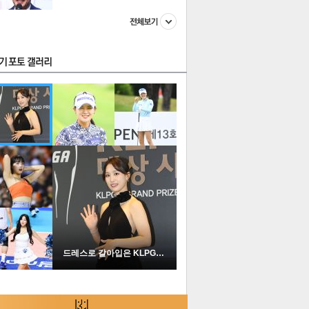
스투펀
US
이 본 뉴스
스포츠
포토
드레스로 갈아입은 KLPGA …