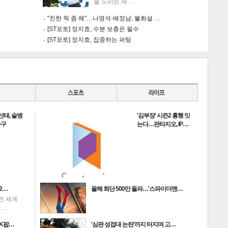
을 노리는 세 …
"친한 척 좀 해"…나영석·배정남, 불화설 …
[ST포토] 정지효, 수분 보충은 필수
[ST포토] 정지효, 집중하는 퍼팅
게
소
선태, 술병
'김부장' 시즌2 흥행 잇
하구
는다…판타지오, IP…
2…
올해 최단 500만 돌파…'스파이더맨…
전 세계
를…
K팝…
'심판 성접대 논란'까지 터지며 고…