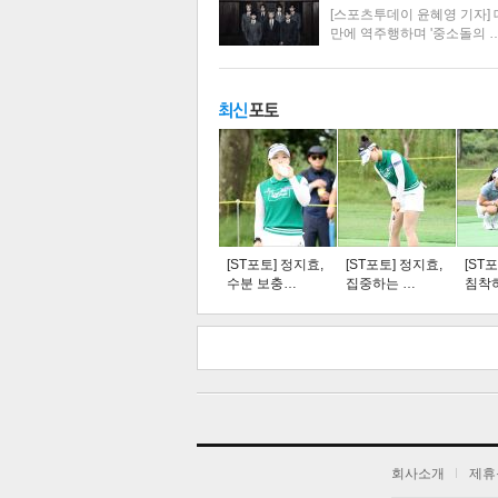
[스포츠투데이 윤혜영 기자] 
만에 역주행하며 '중소돌의 
주요뉴스
탑뉴스
연예
[ST포토] 정지효,
[ST포토] 정지효,
[ST
수분 보충…
집중하는 …
침착
스북
터 공
오톡
공유
버블
기
회사소개
제휴