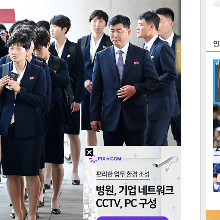
츠
라이프
포토
만화
FOC
많
연예
1
텍스
텍스
url 복
인쇄
목록
2