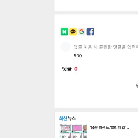
페이
트위
카카
밴드
네이
보
'음중' 리센느, '프리티 걸'…