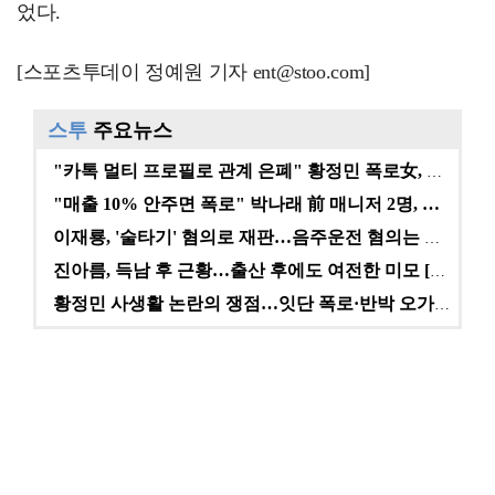
었다.
[스포츠투데이 정예원 기자 ent@stoo.com]
스투
주요뉴스
"카톡 멀티 프로필로 관계 은폐" 황정민 폭로女, 문자…
"매출 10% 안주면 폭로" 박나래 前 매니저 2명, …
이재룡, '술타기' 혐의로 재판…음주운전 혐의는 미적용…
진아름, 득남 후 근황…출산 후에도 여전한 미모 [스타…
황정민 사생활 논란의 쟁점…잇단 폭로·반박 오가는 소모…