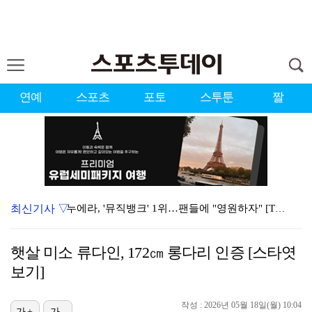
연예
스포츠
포토
스투툰
짤
최신기사 ▽
누에라, '뮤직뱅크' 1위…팬들에 "영원하자" [TV캡…
'우리동네 전성시대' 딘딘, 첫 촬영부터 멘붕…시작부터…
햇살 미소 류다인, 172㎝ 롱다리 인증 [스타엿
서장훈 감독 "내 능력 부족" 자책하게 만든 펜타곤과의…
보기]
대한축구협회의 '심판 성접대'…최악의 경우 런던 올림픽…
작성 : 2026년 05월 18일(월) 10:04
가+
가-
강채연, 제주삼다수 2R 깜짝 선두 도약…박민지 공동 …