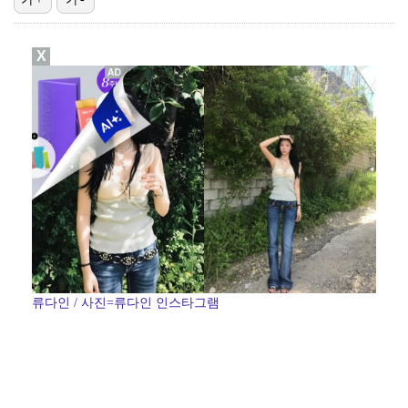
진세연, 전속계약 종료…FA 시장 나왔다 [공식]
X
정해인X강하늘X이청아X유재명X김선영 뭉쳤다…'아가미',…
'오징어 게임' 미국판 스핀오프, 제작 무산설 "넷플릭…
'1라운드 115위' 김민별, 2라운드 7타 줄이며 7…
[ST포토] 정지효, 반가운 손인사
류다인 / 사진=류다인 인스타그램