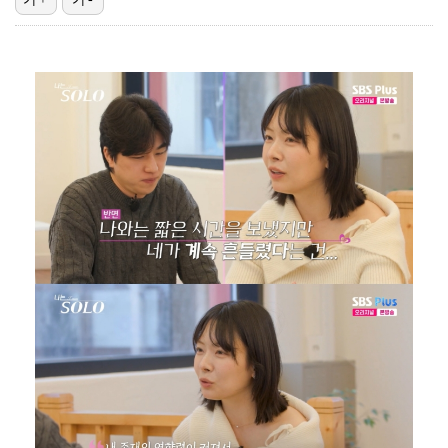
이강인, 아틀레티코 마드리드 첫 훈련 진행…9일 맨시티…
폭발물 지킨 안보현, '악마 교관' 정은채와 재회(재벌…
대놓고 '심판 마사지'로 결재 받기도…최종 결재권자는 …
'1라운드 115위' 김민별, 2라운드 7타 줄이며 7…
외신까지 퍼지고 있는 축구협회 성접대 논란…2002 한…