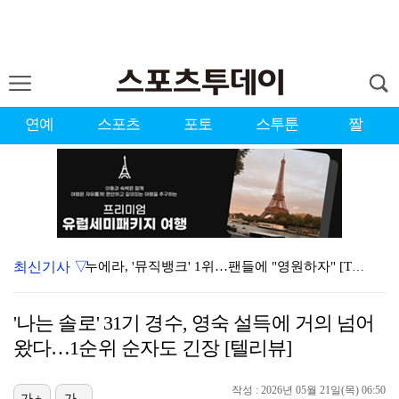
연예
스포츠
포토
스투툰
짤
최신기사 ▽
누에라, '뮤직뱅크' 1위…팬들에 "영원하자" [TV캡…
강채연, 제주삼다수 2R 깜짝 선두 도약…박민지 공동 …
'나는 솔로' 31기 경수, 영숙 설득에 거의 넘어
폭발까지 5분…안보현·정은채, 목숨 건 사투 시작(재벌…
왔다…1순위 순자도 긴장 [텔리뷰]
서장훈 감독 "내 능력 부족" 자책하게 만든 펜타곤과의…
작성 : 2026년 05월 21일(목) 06:50
가+
가-
대한축구협회의 '심판 성접대'…최악의 경우 런던 올림픽…