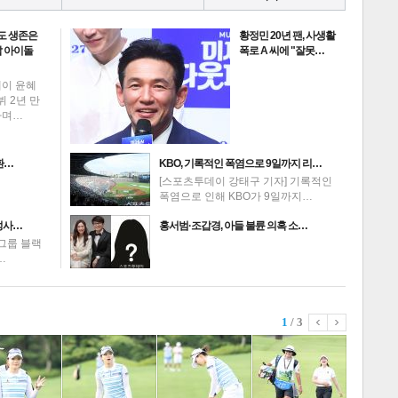
도 생존은
황정민 20년 팬, 사생활
 아이돌
폭로 A 씨에 "잘못…
데이 윤혜
뷔 2년 만
하며…
환…
KBO, 기록적인 폭염으로 9일까지 리…
[스포츠투데이 강태구 기자] 기록적인
폭염으로 인해 KBO가 9일까지…
성사…
홍서범·조갑경, 아들 불륜 의혹 소…
그룹 블랙
…
1
/ 3