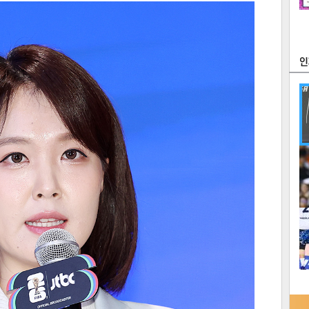
츠
라이프
포토
만화
FOC
많
연예
1
2
텍스
텍스
url 복
인쇄
목록