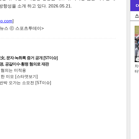
성을 소개 하고 있다. 2026.05.21.
oo.com
]
한 뉴스 ⓒ 스포츠투데이>
, 문자·녹취록 증거 공개 [ST이슈]
2명, 공갈미수·횡령 혐의로 재판
치
전 혐의는 미적용
터
한 미모 [스타엿보기]
박 오가는 소모전 [ST이슈]