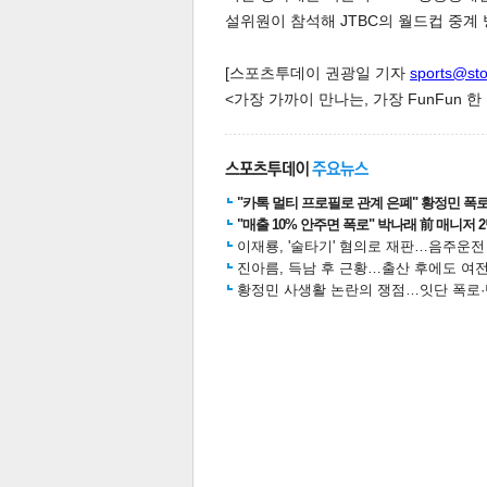
설위원이 참석해 JTBC의 월드컵 중계 방향
[스포츠투데이 권광일 기자
sports@st
<가장 가까이 만나는, 가장 FunFun 
체
인
"카톡 멀티 프로필로 관계 은폐" 황정민 폭로女
"매출 10% 안주면 폭로" 박나래 前 매니저 
이재룡, '술타기' 혐의로 재판…음주운
진아름, 득남 후 근황…출산 후에도 여전
황정민 사생활 논란의 쟁점…잇단 폭로·반