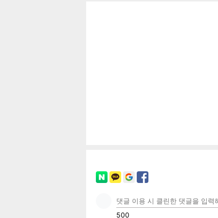
보
페이
트위
카카
밴드
네이