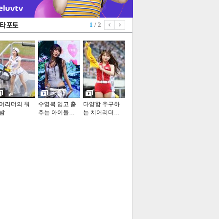
1
/ 2
어리더의 워
수영복 입고 춤
다양함 추구하
밤
추는 아이돌…
는 치어리더…