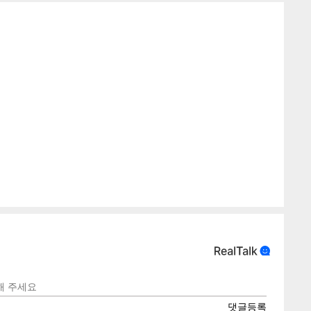
텍스
텍스
url 복
인쇄
목록