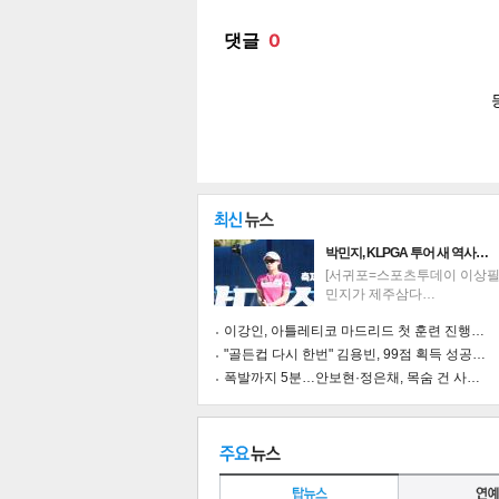
공유
유
로그
박민지, KLPGA 투어 새 역사…
[서귀포=스포츠투데이 이상필 
민지가 제주삼다…
이강인, 아틀레티코 마드리드 첫 훈련 진행…
"골든컵 다시 한번" 김용빈, 99점 획득 성공…
폭발까지 5분…안보현·정은채, 목숨 건 사…