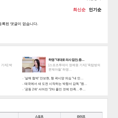
게
소
하영 "대대로 의사 집안, 증…
기자] 박
[스포츠투데이 정예원 기자] '옥탑방의
문제아들' 하영…
'살해 협박' 안보현, 형 곽시양 의심 "내 인…
태국에서 새 도전 시작하는 박항서 감독 "원…
'공동 2위' 서어진 "2타 줄인 것에 만족…주…