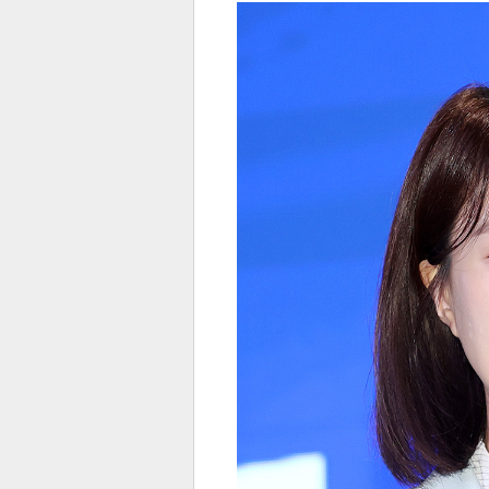
전
로그
즐겨찾기
많이 본 뉴스
최신 뉴스
연예
스포
페이
트위
댓글
밴드
네이