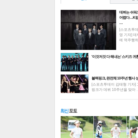
데뷔는 쉬워
어렵다…K팝
…
[스포츠투
영 기자] 데
에 역주행
'이것저것 다 해내는' 스키즈 귀
최신뉴스
블랙핑크, 완전체 10주년 행사 
[스포츠투데이 김태형 기자] 
핑크가 데뷔 10주년을 맞아 
기