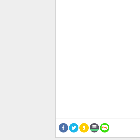
스북
터 공
달기
공유
버블
관련뉴스