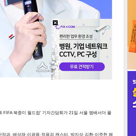
3
인
26 FIFA 북중미 월드컵' 기자간담회가 21일 서울 앰배서더 풀
단장과, 배성재·이광용·정용검 캐스터, 박지성·김환·이주헌 해