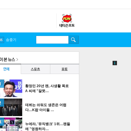
송중기
황정민 20년 팬, 사생활 폭로
A 씨에 "잘못…
데뷔는 쉬워도 생존은 어렵
다…K팝 아이돌 …
누에라, '뮤직뱅크' 1위…팬들
에 "영원하자…