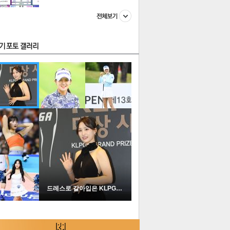
스투펀
US
이 본 뉴스
스포츠
포토
드레스로 갈아입은 KLPGA …