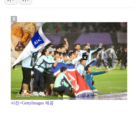
'전참시' 리센느 메이 "희망 보이지 않아 팀 탈퇴 고…
X
"큰 섭섭함 안겨 미안"…블랙핑크 지수, 10주년 잡음…
생애 첫 승 노리는 강채연·서어진·장은수, 제주삼다수 …
[ST포토] 정지효, 퍼터 확인
[ST포토] 전예성, 파세이브로 시작
사진=GettyImages 제공