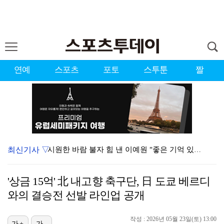
연예
스포츠
포토
스투툰
짤
최신기사 ▽
시원한 바람 불자 힘 낸 이예원 "좋은 기억 있는 테디…
'음중' 리센느, '프리티 걸'로 1위…8월 둘째 주 …
'상금 15억' 北 내고향 축구단, 日 도쿄 베르디
강채연, 제주삼다수 3R 선두 질주…서어진·장은수 1타…
와의 결승전 선발 라인업 공개
"친한 척 좀 해"…나영석·배정남, 불화설 재차 해명(…
작성 : 2026년 05월 23일(토) 13:00
가+
가-
아이들, '톰보이'까지 MV 4억뷰 돌파…통산 3번째 …