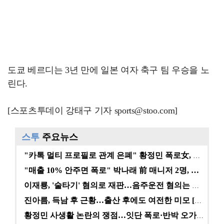
도쿄 베르디는 3년 만에 일본 여자 축구 팀 우승을 노
린다.
[스포츠투데이 강태구 기자 sports@stoo.com]
스투
주요뉴스
"카톡 멀티 프로필로 관계 은폐" 황정민 폭로女, 문자…
"매출 10% 안주면 폭로" 박나래 前 매니저 2명, …
이재룡, '술타기' 혐의로 재판…음주운전 혐의는 미적용…
진아름, 득남 후 근황…출산 후에도 여전한 미모 [스타…
황정민 사생활 논란의 쟁점…잇단 폭로·반박 오가는 소모…