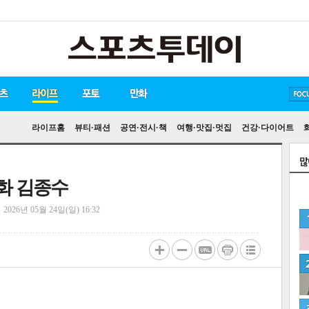
방탄소년단
손흥민
유아인
라이프홈
뷰티·패션
공연·전시·책
여행·맛집·멋집
건강·다이어트
한화 김종수
정
2026년 05월 24일(일) 16:32