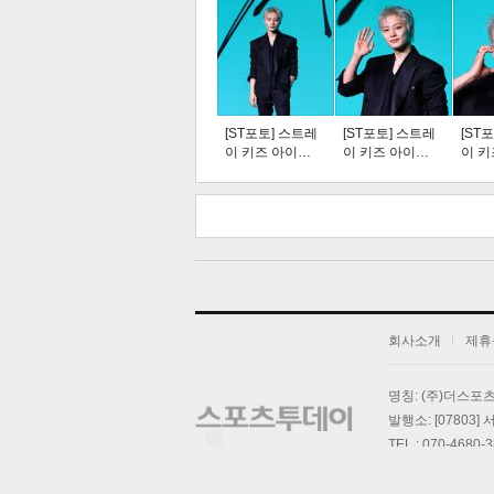
주요뉴스
탑뉴스
연예
[ST포토] 스트레
[ST포토] 스트레
[ST
이 키즈 아이…
이 키즈 아이…
이 키
스북
터 공
오톡
공유
버블
회사소개
제휴
명칭: (주)더스
기
발행소: [07803
TEL : 070-4680-
스포츠투데이의 모든