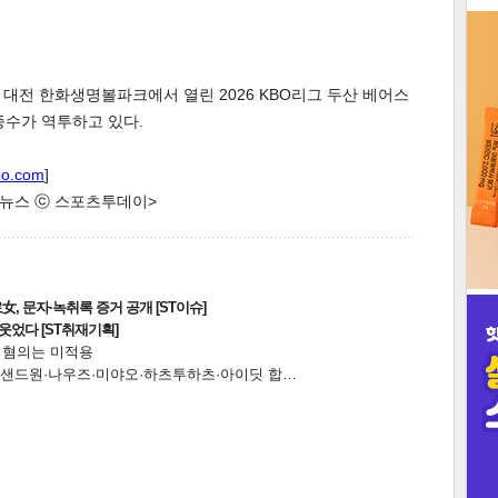
3
 대전 한화생명볼파크에서 열린 2026 KBO리그 두산 베어스
종수가 역투하고 있다.
oo.com
]
인
한 뉴스 ⓒ 스포츠투데이>
, 문자·녹취록 증거 공개 [ST이슈]
웃었다 [ST취재기획]
전 혐의는 미적용
…앰퍼샌드원·나우즈·미야오·하츠투하츠·아이딧 합…