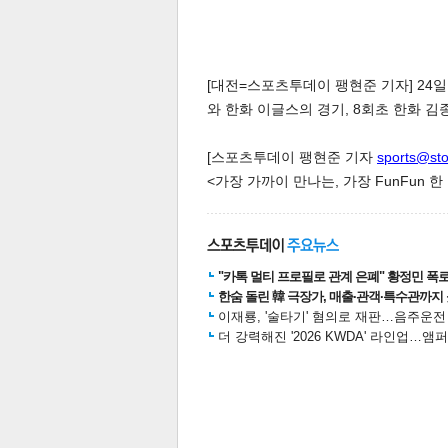
[대전=스포츠투데이 팽현준 기자] 24일
와 한화 이글스의 경기, 8회초 한화 김
[스포츠투데이 팽현준 기자
sports@st
<가장 가까이 만나는, 가장 FunFun 
"카톡 멀티 프로필로 관계 은폐" 황정민 폭로女
한숨 돌린 韓 극장가, 매출·관객·특수관까지 
이재룡, '술타기' 혐의로 재판…음주운
더 강력해진 '2026 KWDA' 라인업