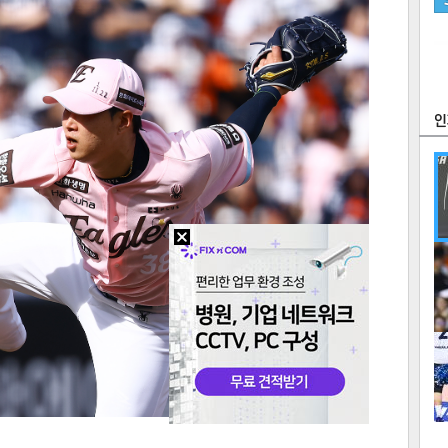
츠
라이프
포토
만화
FOC
많
연예
1
텍스
텍스
url 복
인쇄
목록
2