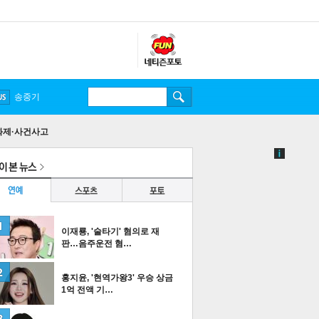
송중기
화제·사건사고
이재룡, '술타기' 혐의로 재
판…음주운전 혐…
홍지윤, '현역가왕3' 우승 상금
1억 전액 기…