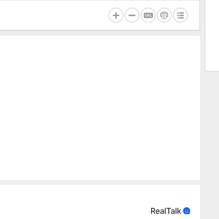
트 크
트 축
사
하기
보기
스