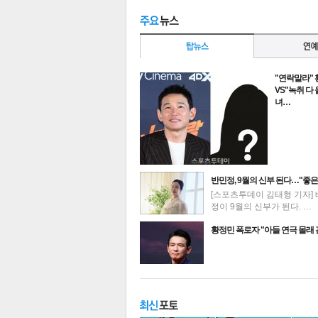
"연락말라"
VS"녹취 다
녀…
공유
유
로그
반민정, 9월의 신부 된다…"좋은
[스포츠투데이 김태형 기자] 
정이 9월의 신부가 된다. …
최신뉴스
황정민 폭로자 "아들 연극 몰래