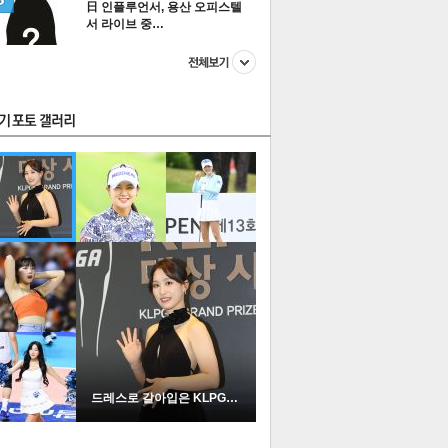
日 인플루언서, 용산 오피스텔
서 라이브 중…
스투펀
US
이 본 뉴스
스포츠
포토
드레스로 갈아입은 KLPGA …