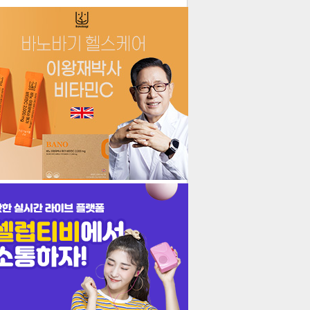
더보기
기포토