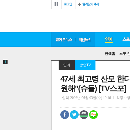
연예홈
스투 
연예
방송TV
47세 최고령 산모 한
원해"(슈돌) [TV스포]
입력
2026년 06월 03일(수) 19:16
최종수
0