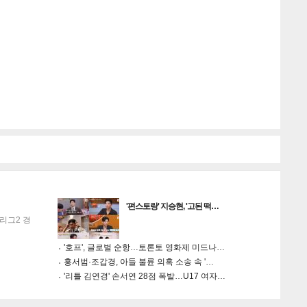
게
소
'편스토랑' 지승현, '고된 떡…
리그2 경
텍스
텍스
url 복
인쇄
목록
'호프', 글로벌 순항…토론토 영화제 미드나…
홍서범·조갑경, 아들 불륜 의혹 소송 속 '…
'리틀 김연경' 손서연 28점 폭발…U17 여자…