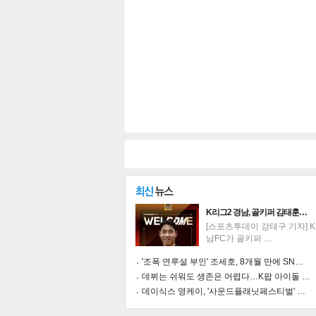
공유
유
로그
K리그2 경남, 골키퍼 김태훈…
[스포츠투데이 강태구 기자] K
페이
트위
카카
밴드
네이
남FC가 골키퍼 …
'조폭 연루설 부인' 조세호, 8개월 만에 SN…
데뷔는 쉬워도 생존은 어렵다…K팝 아이돌 …
데이식스 영케이, '사운드플래닛페스티벌' …