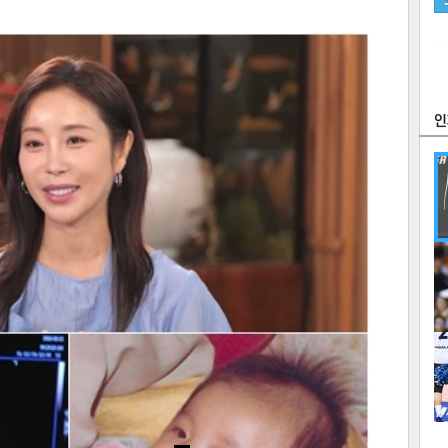
츠
라이프
포토
만화
FOC
많
연예
1
2
텍스
텍스
url 복
인쇄
목록