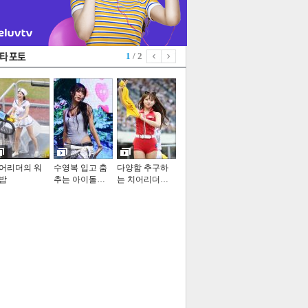
1
/ 2
어리더의 워
수영복 입고 춤
다양함 추구하
밤
추는 아이돌…
는 치어리더…