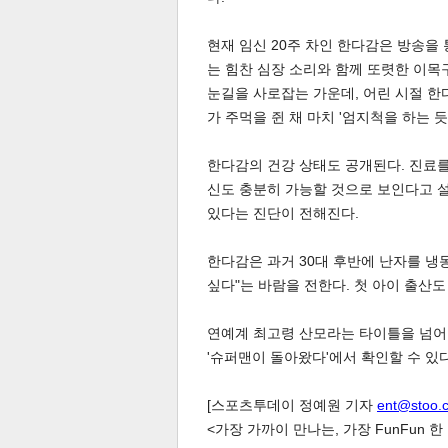
현재 임신 20주 차인 한다감은 방송을 
는 힘찬 심장 소리와 함께 또렷한 이목
눈길을 사로잡는 가운데, 어린 시절 한
가 주먹을 쥔 채 마치 '엄지척을 하는 
체
인
한다감의 건강 상태도 공개된다. 진료를
신도 충분히 가능할 것으로 보인다고 설
있다는 진단이 전해진다.
한다감은 과거 30대 후반에 난자를 냉
싶다"는 바람을 전한다. 첫 아이 출산
연예계 최고령 산모라는 타이틀을 넘어 
'슈퍼맨이 돌아왔다'에서 확인할 수 있다
[스포츠투데이 정예원 기자
ent@stoo.
<가장 가까이 만나는, 가장 FunFun 