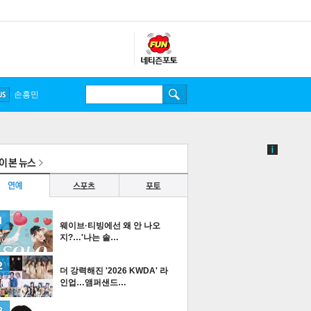
손흥민
웨이브·티빙에선 왜 안 나오
지?…'나는 솔…
더 강력해진 '2026 KWDA' 라
인업…앰퍼샌드…