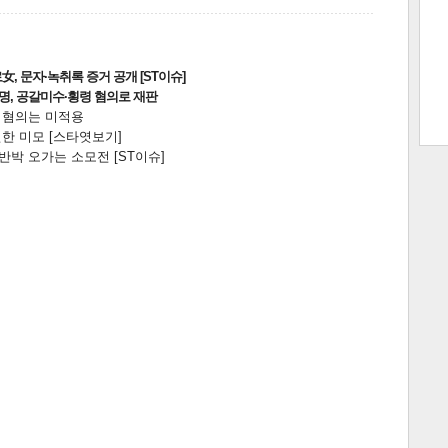
, 문자·녹취록 증거 공개 [ST이슈]
트 크
트 축
사
하기
보기
2명, 공갈미수·횡령 혐의로 재판
전 혐의는 미적용
스
한 미모 [스타엿보기]
박 오가는 소모전 [ST이슈]