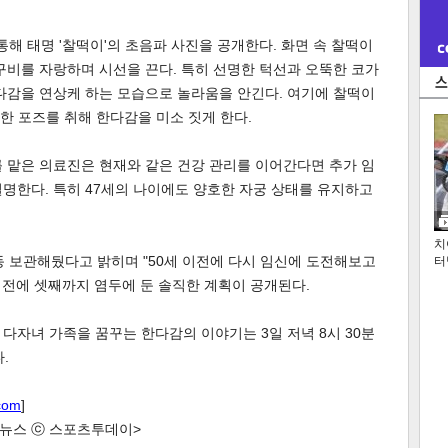
통해 태명 '찰떡이'의 초음파 사진을 공개한다. 화면 속 찰떡이
구비를 자랑하며 시선을 끈다. 특히 선명한 턱선과 오뚝한 코가
다감을 연상케 하는 모습으로 놀라움을 안긴다. 여기에 찰떡이
듯한 포즈를 취해 한다감을 미소 짓게 한다.
 맡은 의료진은 현재와 같은 건강 관리를 이어간다면 추가 임
명한다. 특히 47세의 나이에도 양호한 자궁 상태를 유지하고
치
동 보관해뒀다고 밝히며 "50세 이전에 다시 임신에 도전해보고
터
도 전에 셋째까지 염두에 둔 솔직한 계획이 공개된다.
다자녀 가족을 꿈꾸는 한다감의 이야기는 3일 저녁 8시 30분
.
com
]
한 뉴스 ⓒ 스포츠투데이>