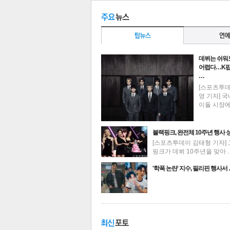
데뷔는 쉬워
어렵다…K팝
…
[스포츠투
영 기자] 국
이돌 시장
블랙핑크, 완전체 10주년 행사 
[스포츠투데이 김태형 기자] 
핑크가 데뷔 10주년을 맞아 
최신뉴스
'학폭 논란' 지수, 필리핀 행사서
기