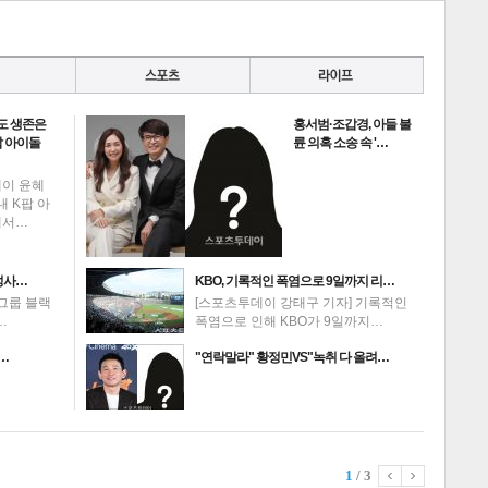
도 생존은
홍서범·조갑경, 아들 불
 아이돌
륜 의혹 소송 속 '…
데이 윤혜
내 K팝 아
에서…
성사…
KBO, 기록적인 폭염으로 9일까지 리…
그룹 블랙
[스포츠투데이 강태구 기자] 기록적인
…
폭염으로 인해 KBO가 9일까지…
 …
"연락말라" 황정민VS"녹취 다 올려…
1
/ 3