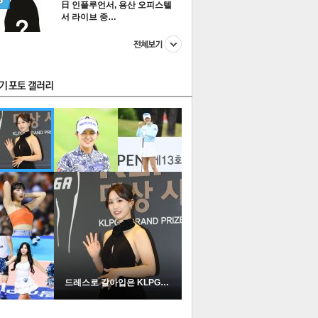
日 인플루언서, 용산 오피스텔
서 라이브 중…
스투펀
US
이 본 뉴스
스포츠
포토
드레스로 갈아입은 KLPGA …