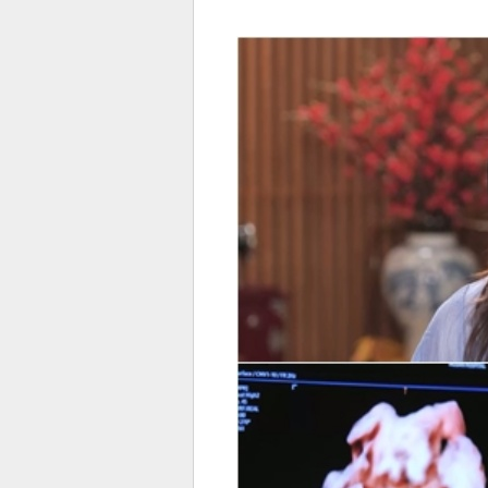
전
로그
즐겨찾기
많이 본 뉴스
최신 뉴스
연예
스포
페이
트위
댓글
밴드
네이