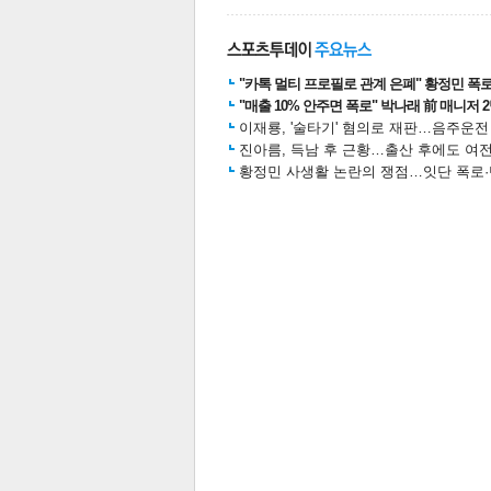
"카톡 멀티 프로필로 관계 은폐" 황정민 폭로女
스북
터 공
달기
공유
버블
"매출 10% 안주면 폭로" 박나래 前 매니저 
이재룡, '술타기' 혐의로 재판…음주운
진아름, 득남 후 근황…출산 후에도 여전
황정민 사생활 논란의 쟁점…잇단 폭로·반