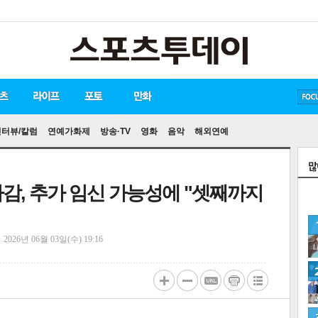
유아인
송중기
방탄소년단
인터뷰/칼럼
연예가화제
방송·TV
영화
음악
해외연예
다감, 추가 임신 가능성에 "셋째까지
정
2026년 06월 03일(수) 19:16