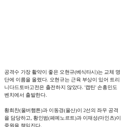
공격수 가장 활약이 좋은 오현규(베식타시)는 교체 명
단에 이름을 올렸다. 오현규는 근육 부상이 있어 트리
니다드토바고전은 출전하지 않았다. '캡틴' 손흥민도
벤치에서 출발한다.
황희찬(울버햄튼)과 이동경(울산)이 2선의 좌우 공격
을 담당하고, 황인범(페예노르트)과 이재성(마인츠)이
중원을 책임진다.