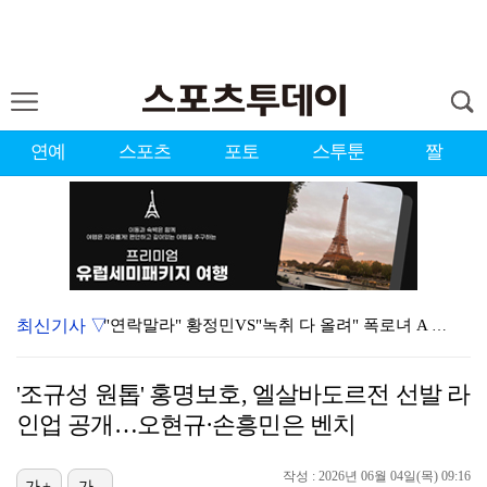
연예
스포츠
포토
스투툰
짤
최신기사 ▽
"연락말라" 황정민VS"녹취 다 올려" 폭로녀 A 씨,…
황정민 폭로자 "아들 연극 몰래 관람? 소품 준비 돕고…
'조규성 원톱' 홍명보호, 엘살바도르전 선발 라
이강인, 드디어 아틀레티코 선수단과 만났다…시메오네 감…
인업 공개…오현규·손흥민은 벤치
10주년인데 40명뿐?…블랙핑크 행사 공지에 팬심 폭발…
작성 : 2026년 06월 04일(목) 09:16
가+
가-
KBO, 기록적인 폭염으로 9일까지 리그 중단…내달 6…