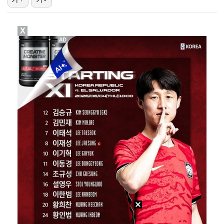
"매출 10% 안주면 폭로" 박나래 前 매니저 2명, …
X
'나솔' 24기 옥순, 출연료 미지급 폭로 "1년 넘게…
박지훈, 9월 잠실실내체육관서 앙코르 콘서트 개최
김혜성, 마이너리그 트리플A서 4경기 연속 무안타 침묵…
'오디세이'·'스파이더맨4', 박스오피스 투톱…기록 경…