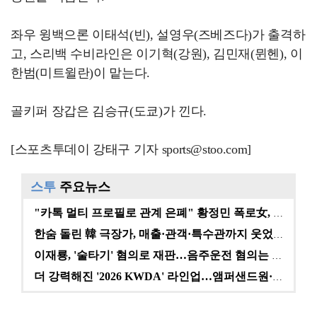
좌우 윙백으론 이태석(빈), 설영우(즈베즈다)가 출격하
고, 스리백 수비라인은 이기혁(강원), 김민재(뮌헨), 이
한범(미트윌란)이 맡는다.
골키퍼 장갑은 김승규(도쿄)가 낀다.
[스포츠투데이 강태구 기자 sports@stoo.com]
스투
주요뉴스
"카톡 멀티 프로필로 관계 은폐" 황정민 폭로女, 문자…
한숨 돌린 韓 극장가, 매출·관객·특수관까지 웃었다 […
이재룡, '술타기' 혐의로 재판…음주운전 혐의는 미적용…
더 강력해진 '2026 KWDA' 라인업…앰퍼샌드원·나…