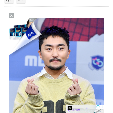
박지민 아나운서 "발리까지 갔는데…'피의 게임2' 출연…
X
에스파 고척돔 공연에 반가운 얼굴…아이들 미연·트와이스…
"언론사 대표·국회의원도"…최연청, 판사 남편까지 화려…
한국 남자배구, 중국 3-0 완파하고 동아시아선수권 결…
'서명관·야고 연속골' 울산, 동해안 더비서 포항 제압…