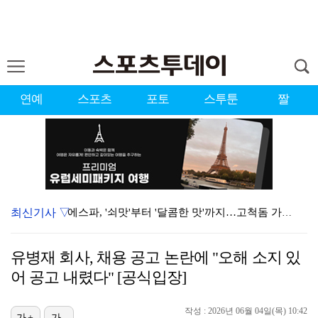
연예
스포츠
포토
스투툰
짤
최신기사 ▽
에스파, '쇠맛'부터 '달콤한 맛'까지…고척돔 가득 채…
블랙핑크, 10주년 행사 논란에 사과 "커뮤니케이션 문…
유병재 회사, 채용 공고 논란에 "오해 소지 있
'리그 2연패 정조준' 아스널, 뉴캐슬서 기마랑이스 영…
어 공고 내렸다" [공식입장]
'첫 승 도전' 장은수 "우승 의식하기보다 내 플레이에…
작성 : 2026년 06월 04일(목) 10:42
가+
가-
에스파, 고척돔 입성…공연 시작 40분 만에 첫 인사 …