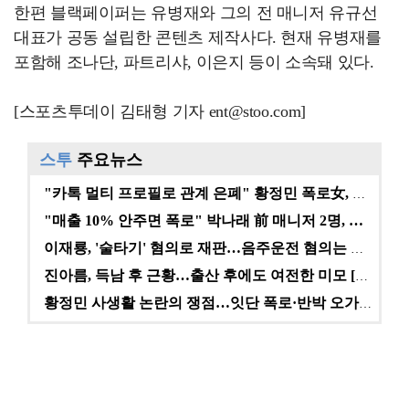
한편 블랙페이퍼는 유병재와 그의 전 매니저 유규선
대표가 공동 설립한 콘텐츠 제작사다. 현재 유병재를
포함해 조나단, 파트리샤, 이은지 등이 소속돼 있다.
[스포츠투데이 김태형 기자 ent@stoo.com]
스투
주요뉴스
"카톡 멀티 프로필로 관계 은폐" 황정민 폭로女, 문자…
"매출 10% 안주면 폭로" 박나래 前 매니저 2명, …
이재룡, '술타기' 혐의로 재판…음주운전 혐의는 미적용…
진아름, 득남 후 근황…출산 후에도 여전한 미모 [스타…
황정민 사생활 논란의 쟁점…잇단 폭로·반박 오가는 소모…