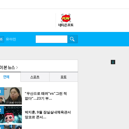
송중기
유아인
"우산으로 때려"vs"그런 적
없다"…23기 부…
박지훈, 9월 잠실실내체육관서
앙코르 콘서…