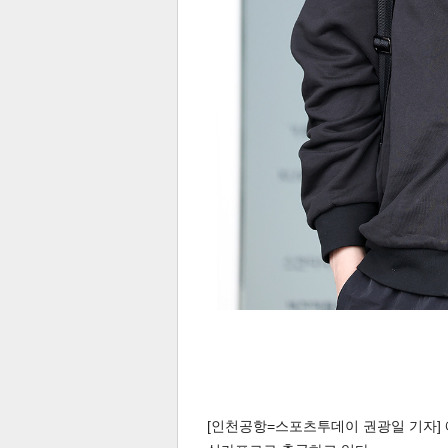
[인천공항=스포츠투데이 권광일 기자] 