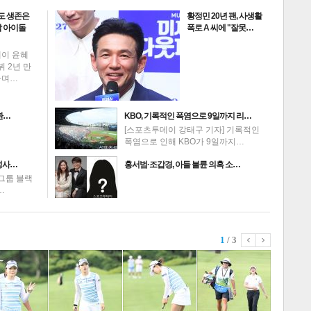
도 생존은
황정민 20년 팬, 사생활
 아이돌
폭로 A 씨에 "잘못…
데이 윤혜
뷔 2년 만
하며…
환…
KBO, 기록적인 폭염으로 9일까지 리…
[스포츠투데이 강태구 기자] 기록적인
폭염으로 인해 KBO가 9일까지…
성사…
홍서범·조갑경, 아들 불륜 의혹 소…
그룹 블랙
…
1
/ 3