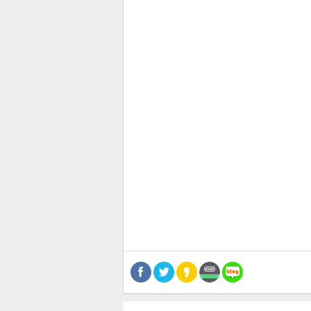
스북
터 공
달기
공유
버블
관련뉴스