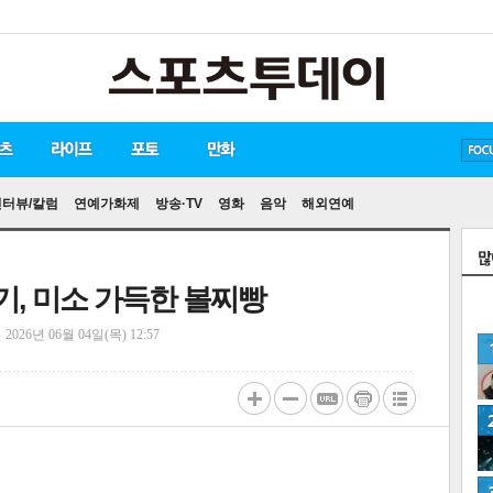
방탄소년단
손흥민
인터뷰/칼럼
연예가화제
방송·TV
영화
음악
해외연예
민기, 미소 가득한 볼찌빵
정
2026년 06월 04일(목) 12:57