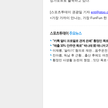
싱가포르로 출국하고 있다.
[스포츠투데이 권광일 기자
ent@stoo.
<가장 가까이 만나는, 가장 FunFun 
체
인
"카톡 멀티 프로필로 관계 은폐" 황정민 폭로女
"매출 10% 안주면 폭로" 박나래 前 매니저 
이재룡, '술타기' 혐의로 재판…음주운
진아름, 득남 후 근황…출산 후에도 여전
황정민 사생활 논란의 쟁점…잇단 폭로·반