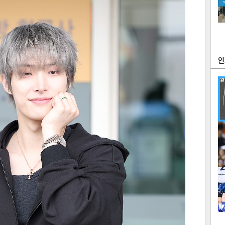
츠
라이프
포토
만화
FOC
많
연예
1
텍스
텍스
url 복
인쇄
목록
2