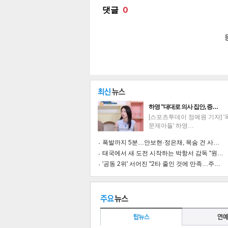
공유
유
로그
하영 "대대로 의사 집안, 증…
[스포츠투데이 정예원 기자] 
문제아들' 하영…
폭발까지 5분…안보현·정은채, 목숨 건 사…
태국에서 새 도전 시작하는 박항서 감독 "원…
'공동 2위' 서어진 "2타 줄인 것에 만족…주…