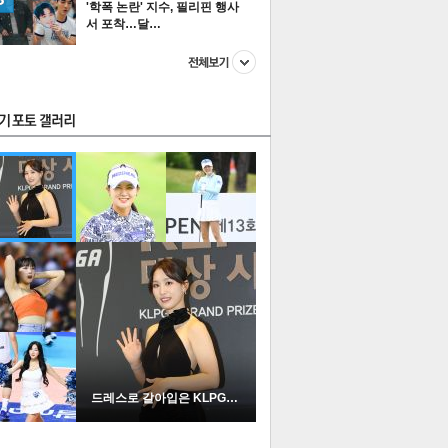
'학폭 논란' 지수, 필리핀 행사
서 포착…달…
스투펀
US
이 본 뉴스
스포츠
포토
드레스로 갈아입은 KLPGA …