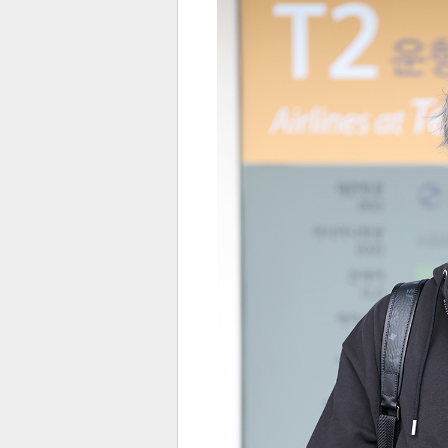
전
로그
즐겨찾기
많이 본 뉴스
최신 뉴스
연예
스포
페이
트위
댓글
밴드
네이