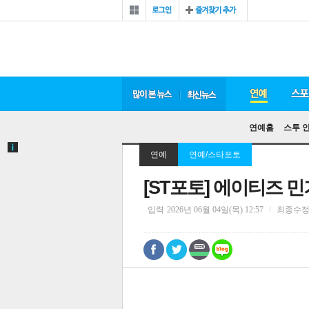
연예홈
스투 
연예
연예/스타포토
[ST포토] 에이티즈 
입력
2026년 06월 04일(목) 12:57
최종수
0