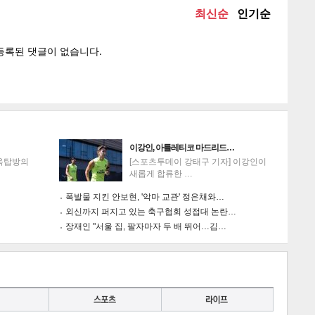
게
소
이강인, 아틀레티코 마드리드…
'옥탑방의
[스포츠투데이 강태구 기자] 이강인이
새롭게 합류한 …
폭발물 지킨 안보현, '악마 교관' 정은채와…
외신까지 퍼지고 있는 축구협회 성접대 논란…
장재인 "서울 집, 팔자마자 두 배 뛰어…김…