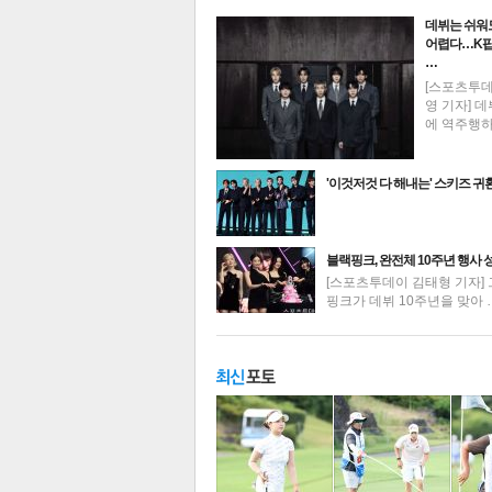
데뷔는 쉬워
어렵다…K팝
…
[스포츠투
영 기자] 데
에 역주행
'이것저것 다 해내는' 스키즈 귀
최신뉴스
블랙핑크, 완전체 10주년 행사 
[스포츠투데이 김태형 기자] 
핑크가 데뷔 10주년을 맞아 
기
주요뉴스