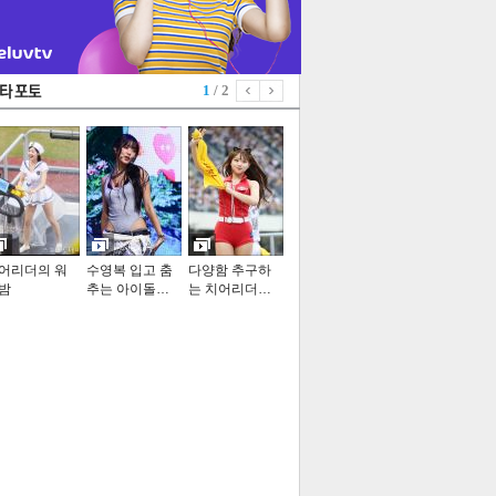
1
/ 2
어리더의 워
수영복 입고 춤
다양함 추구하
밤
추는 아이돌…
는 치어리더…