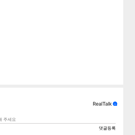
텍스
텍스
url 복
인쇄
목록