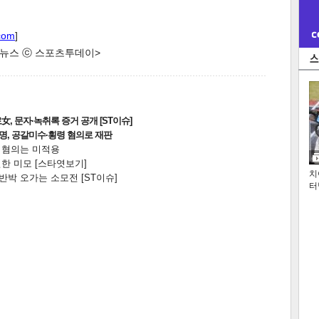
com
]
한 뉴스 ⓒ 스포츠투데이>
, 문자·녹취록 증거 공개 [ST이슈]
2명, 공갈미수·횡령 혐의로 재판
전 혐의는 미적용
한 미모 [스타엿보기]
치
박 오가는 소모전 [ST이슈]
터