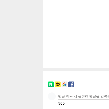
보
페이
트위
카카
밴드
네이