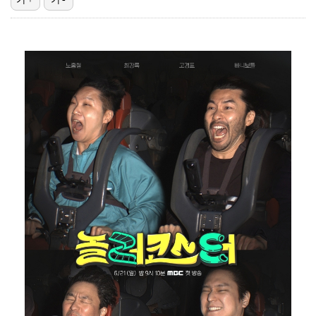
'리그 2연패 정조준' 아스널, 뉴캐슬서 기마랑이스 영…
에스파 고척돔 공연에 반가운 얼굴…아이들 미연·트와이스…
맨시티 마레스카 감독 "이강인은 훌륭한 선수…아틀레티코…
"언론사 대표·국회의원도"…최연청, 판사 남편까지 화려…
'서명관·야고 연속골' 울산, 동해안 더비서 포항 제압…