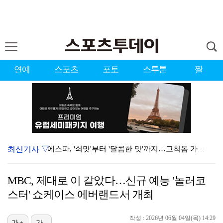
연예
스포츠
포토
스투툰
짤
최신기사 ▽
에스파, '쇠맛'부터 '달콤한 맛'까지…고척돔 가득 채…
'첫 승 도전' 장은수 "우승 의식하기보다 내 플레이에…
MBC, 제대로 이 갈았다…신규 예능 '놀러코
에스파, 고척돔 입성…공연 시작 40분 만에 첫 인사 …
스터' 쇼케이스 에버랜드서 개최
블랙핑크, 10주년 행사 논란에 사과 "커뮤니케이션 문…
작성 : 2026년 06월 04일(목) 14:29
가+
가-
박지민 아나운서 "발리까지 갔는데…'피의 게임2' 출연…