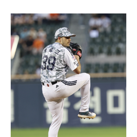
한국 남자배구, 중국 3-0 완파하고 동아시아선수권 결…
"언론사 대표·국회의원도"…최연청, 판사 남편까지 화려…
박지민 아나운서 "발리까지 갔는데…'피의 게임2' 출연…
'첫 승 도전' 장은수 "우승 의식하기보다 내 플레이에…
'서명관·야고 연속골' 울산, 동해안 더비서 포항 제압…