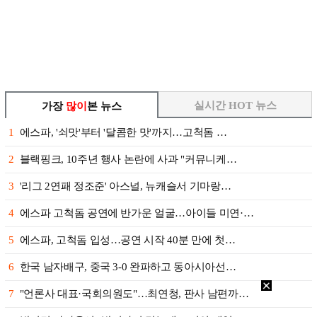
실시간 HOT 뉴스
가장
많이
본 뉴스
1
에스파, '쇠맛'부터 '달콤한 맛'까지…고척돔 …
2
블랙핑크, 10주년 행사 논란에 사과 "커뮤니케…
3
'리그 2연패 정조준' 아스널, 뉴캐슬서 기마랑…
4
에스파 고척돔 공연에 반가운 얼굴…아이들 미연·…
5
에스파, 고척돔 입성…공연 시작 40분 만에 첫…
6
한국 남자배구, 중국 3-0 완파하고 동아시아선…
7
"언론사 대표·국회의원도"…최연청, 판사 남편까…