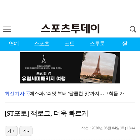
연예
스포츠
포토
스투툰
짤
최신기사 ▽
에스파, '쇠맛'부터 '달콤한 맛'까지…고척돔 가득 채…
블랙핑크, 10주년 행사 논란에 사과 "커뮤니케이션 문…
[ST포토] 잭로그, 더욱 빠르게
'리그 2연패 정조준' 아스널, 뉴캐슬서 기마랑이스 영…
작성 : 2026년 06월 04일(목) 18:44
에스파 고척돔 공연에 반가운 얼굴…아이들 미연·트와이스…
가+
가-
에스파, 고척돔 입성…공연 시작 40분 만에 첫 인사 …