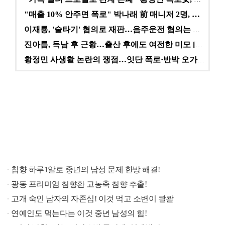
"매출 10% 안주면 폭로" 박나래 前 매니저 2명, …
이재룡, '술타기' 혐의로 재판…음주운전 혐의는 미적용…
진아름, 득남 후 근황…출산 후에도 여전한 미모 [스타…
황정민 사생활 논란의 쟁점…잇단 폭로·반박 오가는 소모…