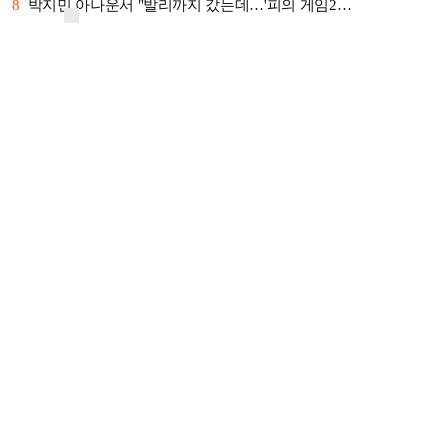
8
박지민 아나운서 "발리까지 갔는데…'피의 게임2…
9
'첫 승 도전' 장은수 "우승 의식하기보다 내 …
10
'서명관·야고 연속골' 울산, 동해안 더비서 포…