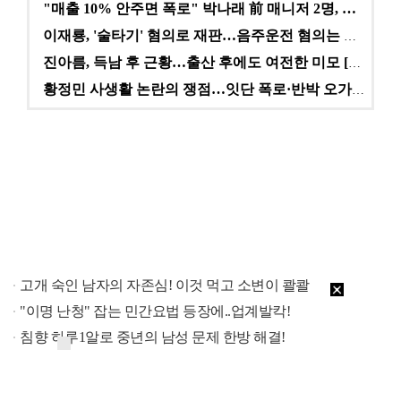
"매출 10% 안주면 폭로" 박나래 前 매니저 2명, …
이재룡, '술타기' 혐의로 재판…음주운전 혐의는 미적용…
진아름, 득남 후 근황…출산 후에도 여전한 미모 [스타…
황정민 사생활 논란의 쟁점…잇단 폭로·반박 오가는 소모…