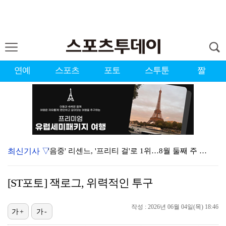
연예
스포츠
포토
스투툰
짤
최신기사 ▽
'음중' 리센느, '프리티 걸'로 1위…8월 둘째 주 …
시원한 바람 불자 힘 낸 이예원 "좋은 기억 있는 테디…
[ST포토] 잭로그, 위력적인 투구
강채연, 제주삼다수 3R 선두 질주…서어진·장은수 1타…
작성 : 2026년 06월 04일(목) 18:46
"큰 섭섭함 안겨 미안"…블랙핑크 지수, 10주년 잡음…
가+
가-
"친한 척 좀 해"…나영석·배정남, 불화설 재차 해명(…