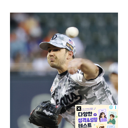
축구협회 성접대 파문에 더불어민주당 "타락한 뒷거래로 …
생애 첫 승 노리는 강채연·서어진·장은수, 제주삼다수 …
아이들, '톰보이'까지 MV 4억뷰 돌파…통산 3번째 …
'전참시' 리센느 메이 "희망 보이지 않아 팀 탈퇴 고…
[ST포토] 정지효, 퍼터 확인