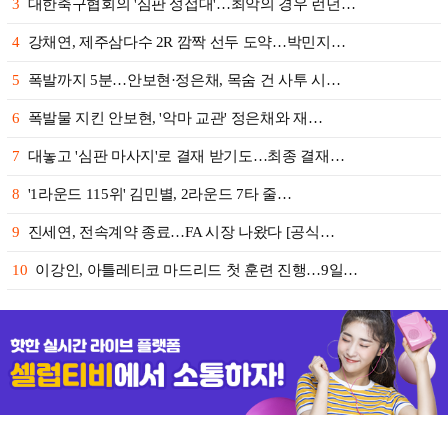
3
대한축구협회의 '심판 성접대'…최악의 경우 런던…
4
강채연, 제주삼다수 2R 깜짝 선두 도약…박민지…
5
폭발까지 5분…안보현·정은채, 목숨 건 사투 시…
6
폭발물 지킨 안보현, '악마 교관' 정은채와 재…
7
대놓고 '심판 마사지'로 결재 받기도…최종 결재…
8
'1라운드 115위' 김민별, 2라운드 7타 줄…
9
진세연, 전속계약 종료…FA 시장 나왔다 [공식…
10
이강인, 아틀레티코 마드리드 첫 훈련 진행…9일…