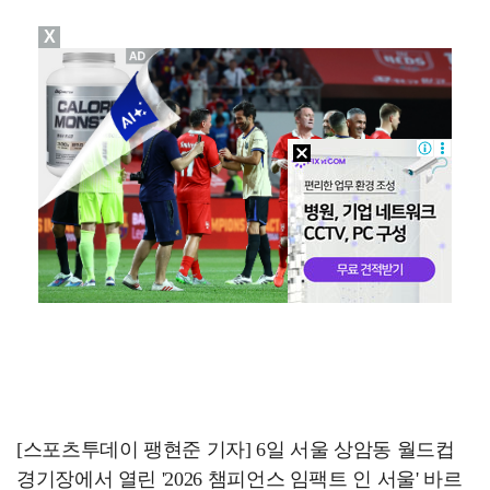
X
폭발물 지킨 안보현, '악마 교관' 정은채와 재회(재벌…
대놓고 '심판 마사지'로 결재 받기도…최종 결재권자는 …
진세연, 전속계약 종료…FA 시장 나왔다 [공식]
'1라운드 115위' 김민별, 2라운드 7타 줄이며 7…
이강인, 아틀레티코 마드리드 첫 훈련 진행…9일 맨시티…
[스포츠투데이 팽현준 기자] 6일 서울 상암동 월드컵
경기장에서 열린 '2026 챔피언스 임팩트 인 서울' 바르