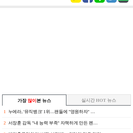
실시간 HOT 뉴스
가장
많이
본 뉴스
1
누에라, '뮤직뱅크' 1위…팬들에 "영원하자" …
2
서장훈 감독 "내 능력 부족" 자책하게 만든 펜…