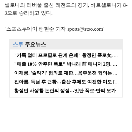
셀로나와 리버풀 출신 레전드의 경기, 바르셀로나가 8-
3으로 승리하고 있다.
[스포츠투데이 팽현준 기자 sports@stoo.com]
스투
주요뉴스
"카톡 멀티 프로필로 관계 은폐" 황정민 폭로女, 문자…
"매출 10% 안주면 폭로" 박나래 前 매니저 2명, …
이재룡, '술타기' 혐의로 재판…음주운전 혐의는 미적용…
진아름, 득남 후 근황…출산 후에도 여전한 미모 [스타…
황정민 사생활 논란의 쟁점…잇단 폭로·반박 오가는 소모…