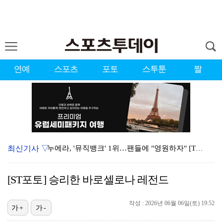
연예
스포츠
포토
스투툰
짤
최신기사 ▽
누에라, '뮤직뱅크' 1위…팬들에 "영원하자" [TV캡…
서장훈 감독 "내 능력 부족" 자책하게 만든 펜타곤과의…
[ST포토] 승리한 바로셀로나 레전드
대한축구협회의 '심판 성접대'…최악의 경우 런던 올림픽…
작성 : 2026년 06월 06일(토) 19:52
강채연, 제주삼다수 2R 깜짝 선두 도약…박민지 공동 …
가+
가-
폭발까지 5분…안보현·정은채, 목숨 건 사투 시작(재벌…