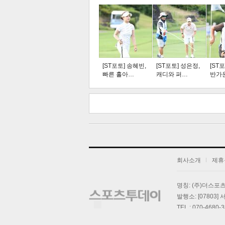
주요뉴스
탑뉴스
연예
[ST포토] 송혜빈,
[ST포토] 성은정,
[ST
빠른 홀아…
캐디와 퍼…
반가
스북
터 공
오톡
공유
버블
회사소개
제휴
기
명칭: (주)더스
발행소: [07803
TEL : 070-4680-
스포츠투데이의 모든