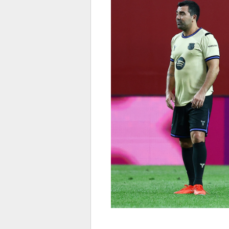
전
로그
즐겨찾기
많이 본 뉴스
최신 뉴스
연예
스포
페이
트위
댓글
밴드
네이