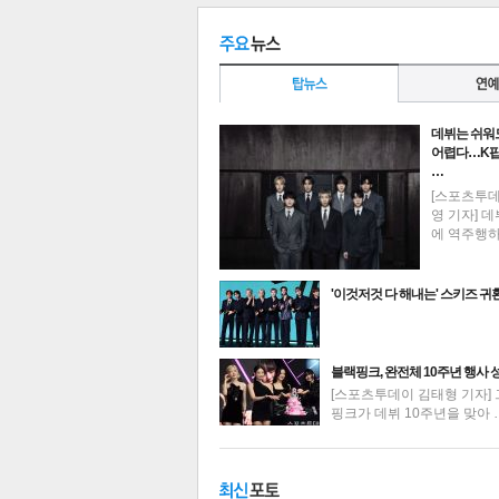
데뷔는 쉬워
공유
유
로그
어렵다…K팝
…
[스포츠투
영 기자] 데
에 역주행
'이것저것 다 해내는' 스키즈 귀
최신뉴스
블랙핑크, 완전체 10주년 행사 
[스포츠투데이 김태형 기자] 
핑크가 데뷔 10주년을 맞아 