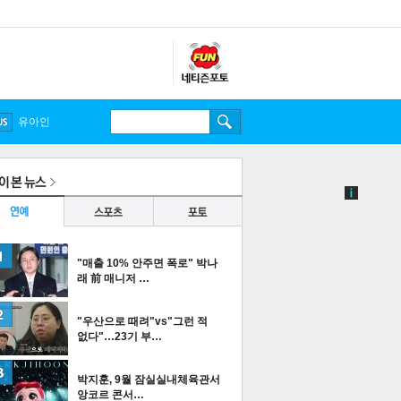
송중기
유아인
"매출 10% 안주면 폭로" 박나
래 前 매니저 …
"우산으로 때려"vs"그런 적
없다"…23기 부…
박지훈, 9월 잠실실내체육관서
앙코르 콘서…