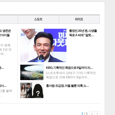
도 생존은
황정민 20년 팬, 사생활
게
소
 아이돌
폭로 A 씨에 "잘못…
데이 윤혜
뷔 2년 만
하며…
환…
KBO, 기록적인 폭염으로 9일까지 리…
[스포츠투데이 강태구 기자] 기록적인
폭염으로 인해 KBO가 9일까지…
성사…
홍서범·조갑경, 아들 불륜 의혹 소…
그룹 블랙
…
1
/ 3