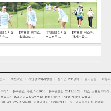
스포츠
라이프
포토] 정지효,
[ST포토] 정지효,
[ST포토] 정지효,
[ST포토] 이소유,
운 손…
홀컵으로 …
부드러운 …
경기는 즐…
트 크
트 축
사
하기
보기
문의
회원약관
개인정보처리방침
청소년 보호정책
윤리강령
이용자
포츠투데이
등록번호: 서울, 아02665
등록년월일: 2013.05.23
제호: 스포츠투데이
] 서울특별시 강서구 마곡중앙6로 66, B동 1204호
발행·편집인: 박용덕
3898 FAX : 02-547-8248
발행년월일 : 1999.03.11
청소년보호책임자: 김범렬
 콘텐츠(기사)는 저작권법의 보호를 받는 바, 무단전재, 복사, 배포 등을 금합니다.