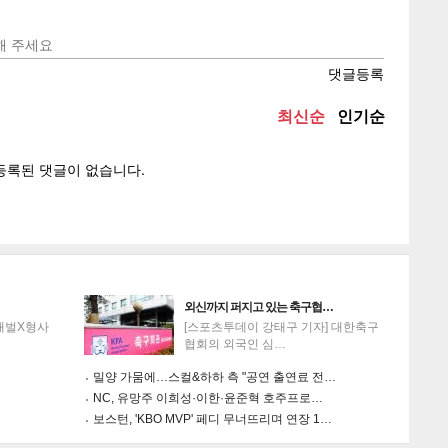
텍스
텍스
url 복
인쇄
목록
외신까지 퍼지고 있는 축구협…
'재벌X형사
[스포츠투데이 강태구 기자] 대한축구
협회의 외국인 심…
밀양 가뭄에…스컬&하하 측 "공연 출연료 전…
NC, 유망주 이희성·이한·윤준혁 호주프로…
보스턴, 'KBO MVP' 페디 무너뜨리며 연장 1…