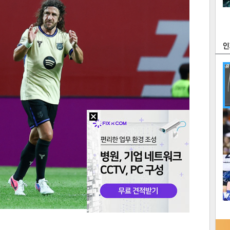
츠
라이프
포토
만화
FOC
많
연예
1
텍스
텍스
url 복
인쇄
목록
2