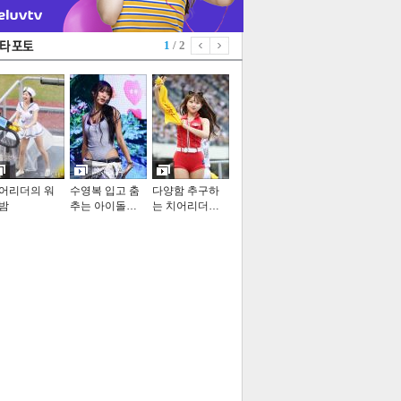
1
/ 2
어리더의 워
수영복 입고 춤
다양함 추구하
밤
추는 아이돌…
는 치어리더…