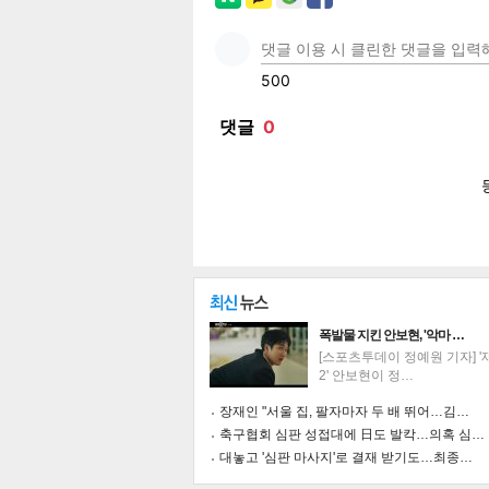
페이
트위
카카
밴드
네이
보
폭발물 지킨 안보현, '악마 …
[스포츠투데이 정예원 기자] 
2' 안보현이 정…
장재인 "서울 집, 팔자마자 두 배 뛰어…김…
축구협회 심판 성접대에 日도 발칵…의혹 심…
대놓고 '심판 마사지'로 결재 받기도…최종…