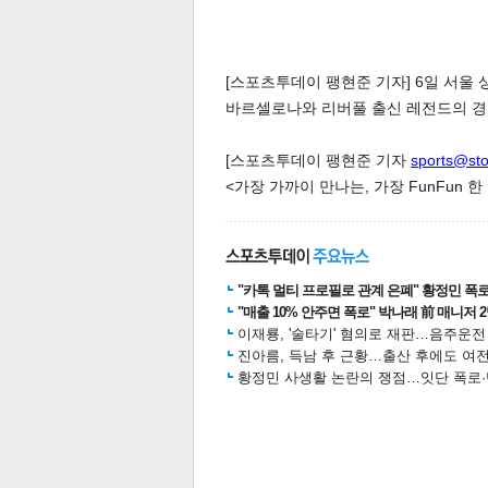
[스포츠투데이 팽현준 기자] 6일 서울 
바르셀로나와 리버풀 출신 레전드의 경
[스포츠투데이 팽현준 기자
sports@st
<가장 가까이 만나는, 가장 FunFun 
"카톡 멀티 프로필로 관계 은폐" 황정민 폭로女
"매출 10% 안주면 폭로" 박나래 前 매니저 
이재룡, '술타기' 혐의로 재판…음주운
진아름, 득남 후 근황…출산 후에도 여전
황정민 사생활 논란의 쟁점…잇단 폭로·반