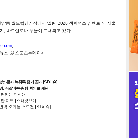
3
상암동 월드컵경기장에서 열린 '2026 챔피언스 임팩트 인 서울'
기, 바르셀로나 푸욜이 교체되고 있다.
인
oo.com
]
한 뉴스 ⓒ 스포츠투데이>
, 문자·녹취록 증거 공개 [ST이슈]
2명, 공갈미수·횡령 혐의로 재판
전 혐의는 미적용
한 미모 [스타엿보기]
박 오가는 소모전 [ST이슈]