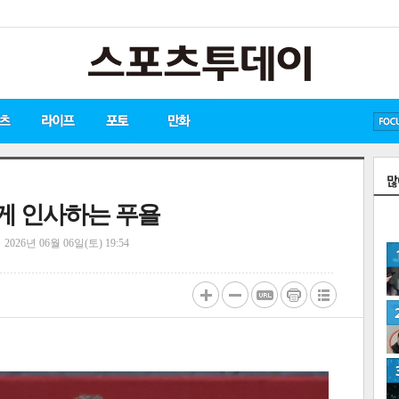
방탄소년단
손흥민
에게 인사하는 푸욜
정
2026년 06월 06일(토) 19:54