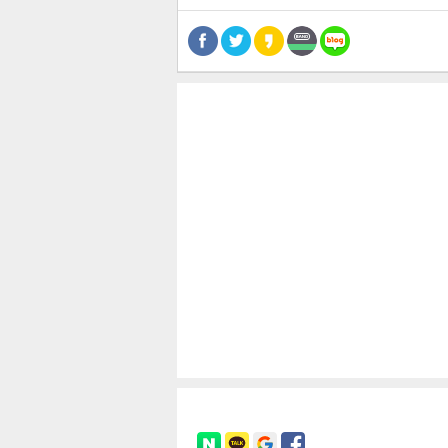
스북
터 공
달기
공유
버블