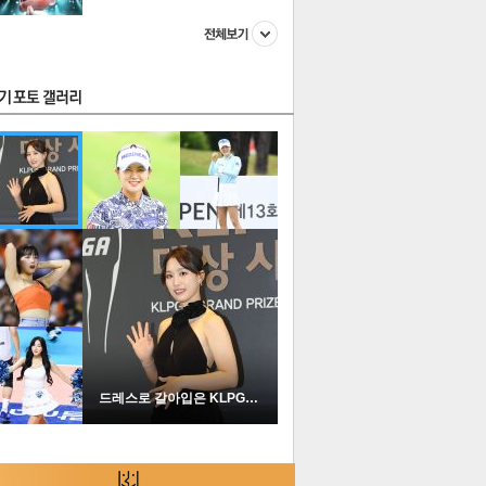
스투펀
US
이 본 뉴스
스포츠
포토
드레스로 갈아입은 KLPGA …