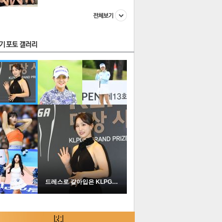
스투펀
US
이 본 뉴스
스포츠
포토
드레스로 갈아입은 KLPGA …