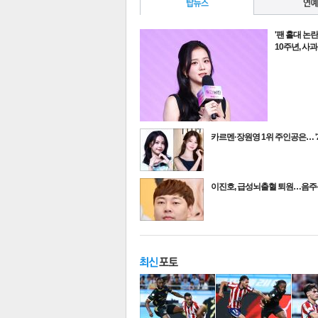
'팬 홀대 논
10주년, 사
카르멘·장원영 1위 주인공은… '
최신뉴스
이진호, 급성뇌출혈 퇴원…음
기