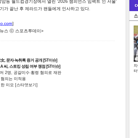
상암동 월드컵경기장에서 열린 '2026 챔피언스 임팩트 인 서울'
기가 끝난 후 제라드가 팬들에게 인사하고 있다.
oo.com
]
한 뉴스 ⓒ 스포츠투데이>
, 문자·녹취록 증거 공개 [ST이슈]
치
 씨, 스토킹 성립 여부 쟁점 [ST이슈]
터
니저 2명, 공갈미수·횡령 혐의로 재판
전 혐의는 미적용
한 미모 [스타엿보기]