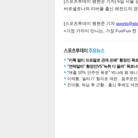
[스포츠투데이 팽현준 기자] 6일 서울 
바르셀로나와 리버풀 출신 레전드의 경
[스포츠투데이 팽현준 기자
sports@st
<가장 가까이 만나는, 가장 FunFun 
체
인
"카톡 멀티 프로필로 관계 은폐" 황정민 폭로女
"연락말라" 황정민VS"녹취 다 올려" 폭로녀 A
"매출 10% 안주면 폭로" 박나래 前 매
이재룡, '술타기' 혐의로 재판…음주운
진아름, 득남 후 근황…출산 후에도 여전