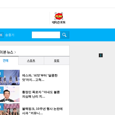
송중기
에스파, '쇠맛'부터 '달콤한
맛'까지…고척…
황정민 폭로자 "아내도 불륜
의심해 난리 치…
블랙핑크, 10주년 행사 논란에
사과 "커뮤니…