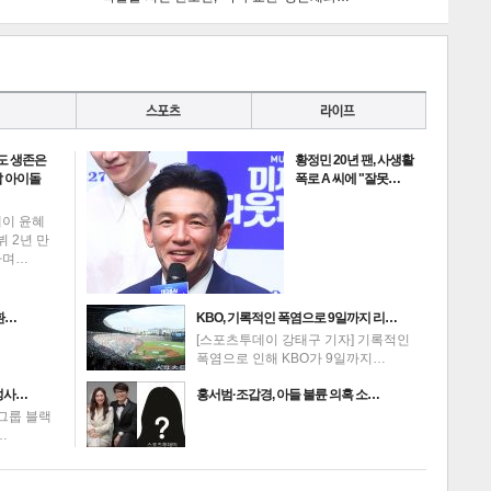
도 생존은
황정민 20년 팬, 사생활
 아이돌
폭로 A 씨에 "잘못…
데이 윤혜
뷔 2년 만
하며…
환…
KBO, 기록적인 폭염으로 9일까지 리…
[스포츠투데이 강태구 기자] 기록적인
폭염으로 인해 KBO가 9일까지…
성사…
홍서범·조갑경, 아들 불륜 의혹 소…
그룹 블랙
…