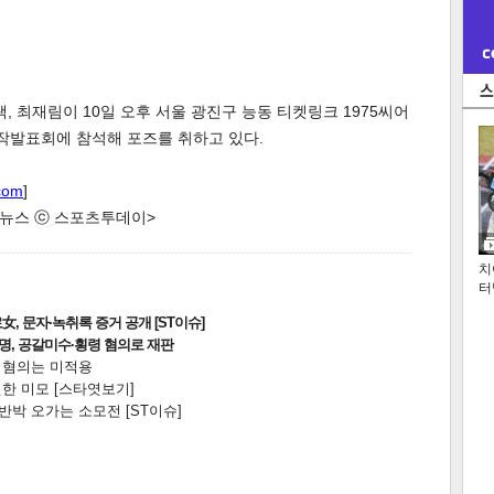
, 최재림이 10일 오후 서울 광진구 능동 티켓링크 1975씨어
제작발표회에 참석해 포즈를 취하고 있다.
com
]
한 뉴스 ⓒ 스포츠투데이>
치
터
, 문자·녹취록 증거 공개 [ST이슈]
2명, 공갈미수·횡령 혐의로 재판
전 혐의는 미적용
한 미모 [스타엿보기]
박 오가는 소모전 [ST이슈]