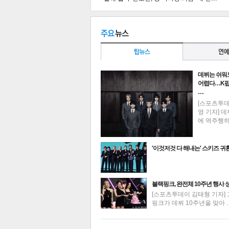
데뷔는 쉬워
어렵다…K팝
…
[스포츠투
영 기자] 데
에 역주행
'이것저것 다 해내는' 스키즈 귀
최신뉴스
블랙핑크, 완전체 10주년 행사 
기
[스포츠투데이 김태형 기자] 
핑크가 데뷔 10주년을 맞아 