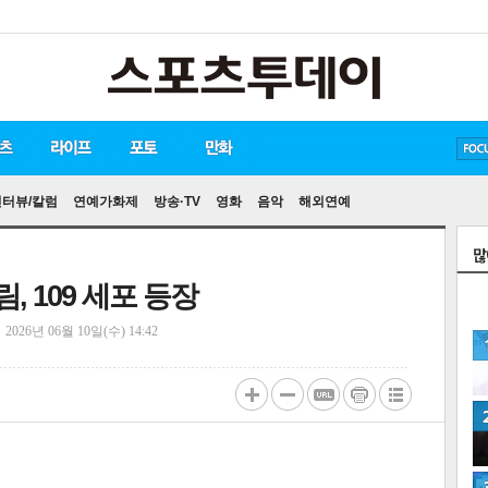
방탄소년단
손흥민
유아인
인터뷰/칼럼
연예가화제
방송·TV
영화
음악
해외연예
, 109 세포 등장
정
2026년 06월 10일(수) 14:42