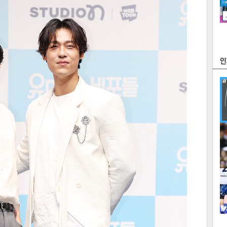
츠
라이프
포토
만화
FOC
많
연예
1
텍스
텍스
url 복
인쇄
목록
2