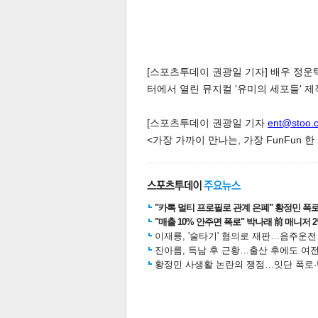
[스포츠투데이 권광일 기자] 배우 정운택
터에서 열린 뮤지컬 '유미의 세포들' 
체
인
[스포츠투데이 권광일 기자
ent@stoo.
<가장 가까이 만나는, 가장 FunFun 
"카톡 멀티 프로필로 관계 은폐" 황정민 폭로女
"매출 10% 안주면 폭로" 박나래 前 매니저 
이재룡, '술타기' 혐의로 재판…음주운
진아름, 득남 후 근황…출산 후에도 여전
황정민 사생활 논란의 쟁점…잇단 폭로·반