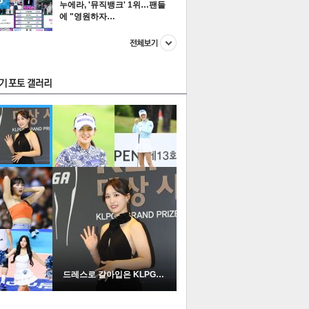
누에라, '뮤직뱅크' 1위…팬들
에 "영원하자…
스투펀
US
이 본 뉴스
스포츠
포토
드레스로 갈아입은 KLPGA …