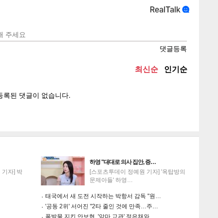
텍스
텍스
url 복
인쇄
목록
게
소
하영 "대대로 의사 집안, 증…
기자] 박
[스포츠투데이 정예원 기자] '옥탑방의
문제아들' 하영…
태국에서 새 도전 시작하는 박항서 감독 "원…
'공동 2위' 서어진 "2타 줄인 것에 만족…주…
폭발물 지킨 안보현, '악마 교관' 정은채와…