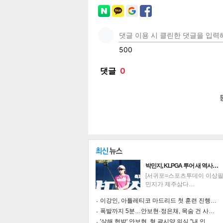
페이
트위
카카
밴드
네이
공유
유
로그
박민지, KLPGA 투어 새 역사…
[서귀포=스포츠투데이 이상필 
민지가 제주삼다…
이강인, 아틀레티코 마드리드 첫 훈련 진행…
폭발까지 5분…안보현·정은채, 목숨 건 사…
'살해 협박' 안보현, 형 곽시양 의심 "내 인…