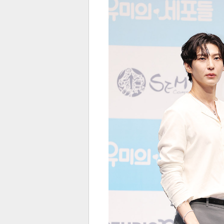
전
로그
즐겨찾기
많이 본 뉴스
최신 뉴스
연예
스포
페이
트위
댓글
밴드
네이