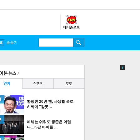
송중기
황정민 20년 팬, 사생활 폭로
A 씨에 "잘못…
데뷔는 쉬워도 생존은 어렵
다…K팝 아이돌 …