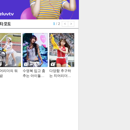
1
/ 2
어리더의 워
수영복 입고 춤
다양함 추구하
밤
추는 아이돌…
는 치어리더…