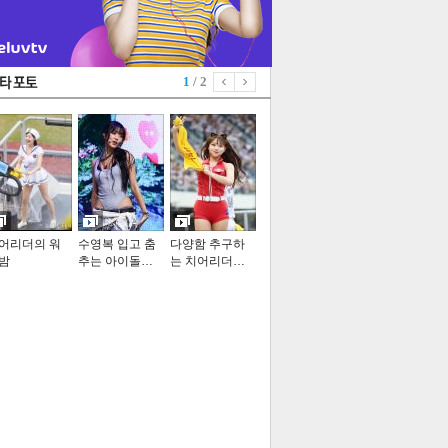
1
/ 2
어리더의 워
수영복 입고 춤
다양함 추구하
밤
추는 아이돌…
는 치어리더…