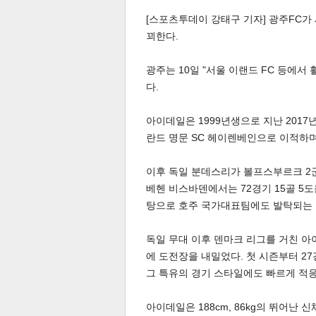
[스포츠투데이 강태구 기자] 광주FC가
꾀한다.
광주는 10일 "서울 이랜드 FC 등에
다.
체
인
아이데일은 1999년생으로 지난 2017
란드 명문 SC 헤이렌베인으로 이적하며
이후 독일 분데스리가 볼프스부르크 2군
베헨 비스바덴에서는 72경기 15골 5
탕으로 호주 국가대표팀에도 발탁되는 
독일 무대 이후 덴마크 리그를 거친 아
에 도전장을 내밀었다. 첫 시즌부터 27
그 특유의 경기 스타일에도 빠르게 적
아이데일은 188cm, 86kg의 뛰어난