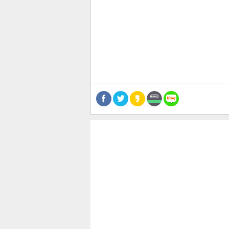
공유
유
로그