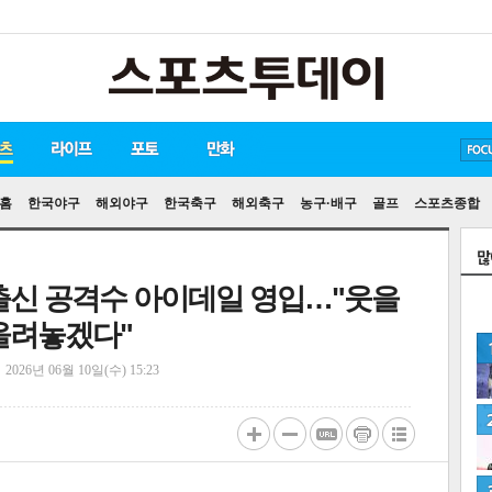
방탄소년단
손흥민
유아인
송중기
홈
한국야구
해외야구
한국축구
해외축구
농구·배구
골프
스포츠종합
 출신 공격수 아이데일 영입…"웃을
올려놓겠다"
정
2026년 06월 10일(수) 15:23