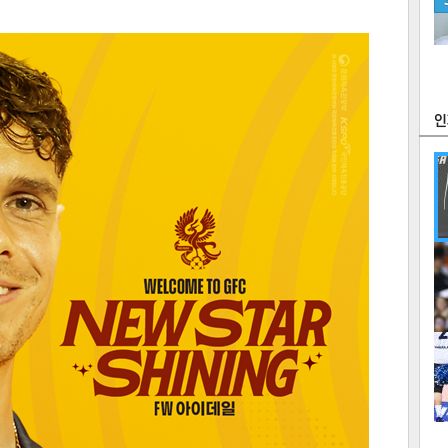
츠
라이프
포토
만화
FOC
많
연예
1
2
텍스
텍스
url 복
인쇄
목록