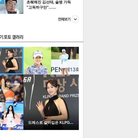
초췌해진 김선태, 술병 가득
"고독하구만"……
스투펀
US
이 본 뉴스
스포츠
포토
드레스로 갈아입은 KLPGA …