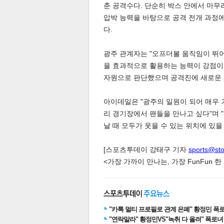
춘 공격수다. 단순히 박스 안에서 마무
압박 능력을 바탕으로 공격 전개 과정
다.
스북
터 공
달기
공유
버블
광주 관계자는 "오프더볼 움직임이 뛰
을 효과적으로 활용하는 능력이 강점이
자원으로 판단했으며 공격진에 새로운 
아이데일은 "광주의 일원이 되어 매우 
리 경기장에서 팬들을 만나고 싶다"며 
날 때 모두가 웃을 수 있는 위치에 있을
[스포츠투데이 강태구 기자
sports@st
<가장 가까이 만나는, 가장 FunFun 
"카톡 멀티 프로필로 관계 은폐" 황정민 폭로女
"연락말라" 황정민VS"녹취 다 올려" 폭로녀 A