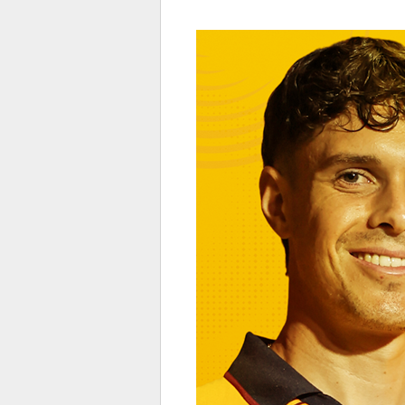
전
로그
즐겨찾기
많이 본 뉴스
최신 뉴스
연예
스포
페이
트위
댓글
밴드
네이