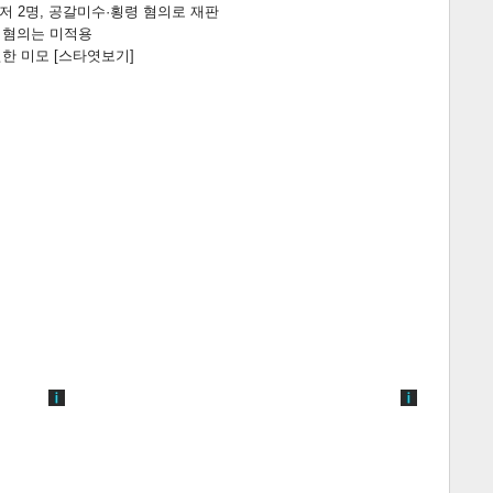
니저 2명, 공갈미수·횡령 혐의로 재판
전 혐의는 미적용
한 미모 [스타엿보기]