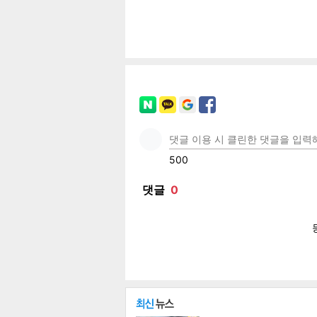
페이
트위
카카
밴드
네이
기