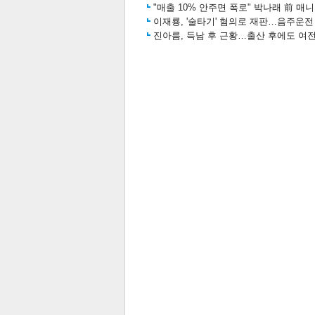
"매출 10% 안주면 폭로" 박나래 前 매
이재룡, '술타기' 혐의로 재판…음주운
진아름, 득남 후 근황…출산 후에도 여전
보
관련뉴스