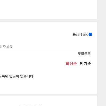
텍스
텍스
url 복
인쇄
목록