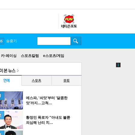
카·레이싱
스포츠칼럼
e스포츠/게임
에스파, '쇠맛'부터 '달콤한
맛'까지…고척…
황정민 폭로자 "아내도 불륜
의심해 난리 치…