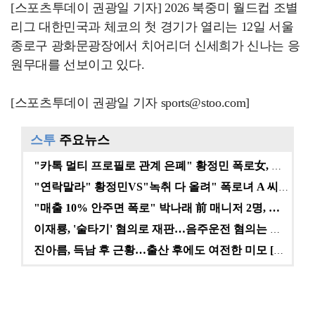
[스포츠투데이 권광일 기자] 2026 북중미 월드컵 조별
리그 대한민국과 체코의 첫 경기가 열리는 12일 서울
종로구 광화문광장에서 치어리더 신세희가 신나는 응
원무대를 선보이고 있다.
[스포츠투데이 권광일 기자 sports@stoo.com]
스투
주요뉴스
"카톡 멀티 프로필로 관계 은폐" 황정민 폭로女, 문자…
"연락말라" 황정민VS"녹취 다 올려" 폭로녀 A 씨,…
"매출 10% 안주면 폭로" 박나래 前 매니저 2명, …
이재룡, '술타기' 혐의로 재판…음주운전 혐의는 미적용…
진아름, 득남 후 근황…출산 후에도 여전한 미모 [스타…