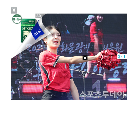
X
'선업튀' 서혜원, 결혼 4개월 만에 임신 경사 "행복…
"주말부부 힘든데…변호사 남편, 덕질이 우선순위" 오초…
권영찬, 김수현 관련 허위사실 유포 혐의로 검찰行
기록적인 폭염에 멈췄던 KBO, 11일부터 순위 경쟁 …
고영욱, 도 넘은 저격 논란…이번엔 박하선에 "감당 안…