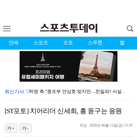
연예
스포츠
포토
스투툰
짤
최신기사 ▽
하영 측 "증조부 안상호 맞지만…친일파? 사실무근" […
'방송 출연' 유명 산부인과 원장, 프로포폴 셀프 투약…
[ST포토] 치어리더 신세희, 흥 돋구는 응원
"블랙핑크 데뷔 10주년 행사로 국중박 입장 통제"…문…
작성 : 2026년 06월 12일(금) 15:59
김지원, 어린이병원에 1억원 쾌척 "'닥터X' 촬영 중…
가+
가-
'친일 의혹' 하영 증조부 안상호, 고종 독살 의혹까지…