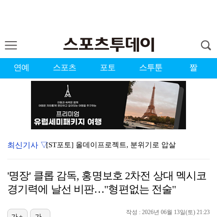
연예
스포츠
포토
스투툰
짤
최신기사 ▽
[ST포토] 올데이프로젝트, 분위기로 압살
'슈팅 0회' 손흥민, 리그스컵 톨루카전 평점 6.6……
'명장' 클롭 감독, 홍명보호 2차전 상대 멕시코
'팬 홀대 논란' 블랙핑크 10주년, 사과와 잡음 속 …
경기력에 날선 비판…"형편없는 전술"
[ST포토] 베이비몬스터, '썸머몬스터'
작성 : 2026년 06월 13일(토) 21:23
[ST포토] 애니, 본격 활동 시작한 신세계 손녀
가+
가-