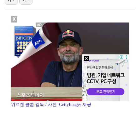
[ST포토] 텐, 한여름 청청패션
X
[ST포토] 볼빨간사춘기, 여행을 떠나요
[ST포토] 키스오브라이프, '핫걸'
[ST포토] 멋있는 타잔
[ST포토] 키스오브라이프 벨, '공주님이 걸어오네'
위르겐 클롭 감독 / 사진=GettyImages 제공