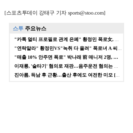
[스포츠투데이 강태구 기자 sports@stoo.com]
스투
주요뉴스
"카톡 멀티 프로필로 관계 은폐" 황정민 폭로女, 문자…
"연락말라" 황정민VS"녹취 다 올려" 폭로녀 A 씨,…
"매출 10% 안주면 폭로" 박나래 前 매니저 2명, …
이재룡, '술타기' 혐의로 재판…음주운전 혐의는 미적용…
진아름, 득남 후 근황…출산 후에도 여전한 미모 [스타…