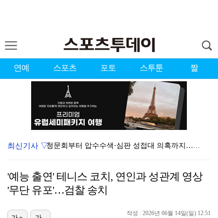
연예
스포츠
포토
스투툰
짤
최신기사 ▽
청문회부터 압수수색·심판 성접대 의혹까지…월드컵 탈락이…
대한축구협회, 외국인 심판 7차례 성접대 의혹…이 기간…
'예능 출연' 테니스 코치, 연인과 성관계 영상
"우산으로 때려"vs"그런 적 없다"…23기 부부 엇갈…
'무단 유포'…검찰 송치
3승 사냥 시동 건 서교림 "샷·퍼트 만족스러워…좋은 …
작성 : 2026년 06월 14일(일) 12:51
가+
가-
박문성 "축구협회 성접대 의혹? 사실이면 국제 망신…사…