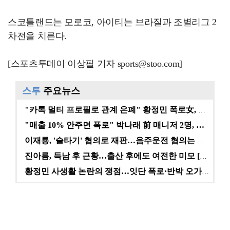
스코틀랜드는 모로코, 아이티는 브라질과 조별리그 2
차전을 치른다.
[스포츠투데이 이상필 기자 sports@stoo.com]
스투
주요뉴스
"카톡 멀티 프로필로 관계 은폐" 황정민 폭로女, 문자…
"매출 10% 안주면 폭로" 박나래 前 매니저 2명, …
이재룡, '술타기' 혐의로 재판…음주운전 혐의는 미적용…
진아름, 득남 후 근황…출산 후에도 여전한 미모 [스타…
황정민 사생활 논란의 쟁점…잇단 폭로·반박 오가는 소모…