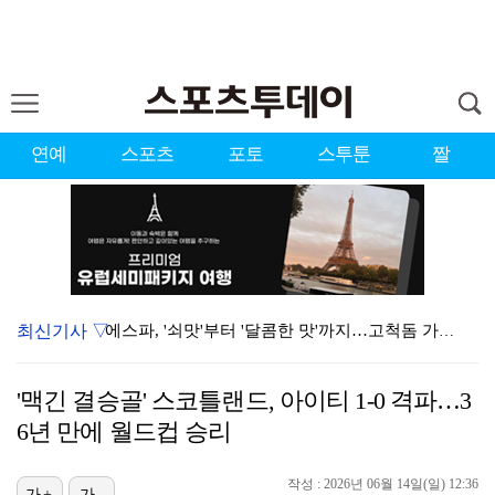
연예
스포츠
포토
스투툰
짤
최신기사 ▽
에스파, '쇠맛'부터 '달콤한 맛'까지…고척돔 가득 채…
블랙핑크, 10주년 행사 논란에 사과 "커뮤니케이션 문…
'맥긴 결승골' 스코틀랜드, 아이티 1-0 격파…3
'리그 2연패 정조준' 아스널, 뉴캐슬서 기마랑이스 영…
6년 만에 월드컵 승리
에스파, 고척돔 입성…공연 시작 40분 만에 첫 인사 …
작성 : 2026년 06월 14일(일) 12:36
가+
가-
'첫 승 도전' 장은수 "우승 의식하기보다 내 플레이에…