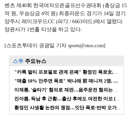
벤츠 제40회 한국여자오픈골프선수권대회 (총상금 15
억 원, 우승상금 4억 원) 최종라운드 경기가 14일 경기
양주시 레이크우드CC (파72 / 6663야드)에서 열렸다.
양윤서가 1번홀 티샷을 하고 있다.
[스포츠투데이 권광일 기자 sports@stoo.com]
스투
주요뉴스
"카톡 멀티 프로필로 관계 은폐" 황정민 폭로女, 문자…
"매출 10% 안주면 폭로" 박나래 前 매니저 2명, …
이재룡, '술타기' 혐의로 재판…음주운전 혐의는 미적용…
진아름, 득남 후 근황…출산 후에도 여전한 미모 [스타…
황정민 사생활 논란의 쟁점…잇단 폭로·반박 오가는 소모…