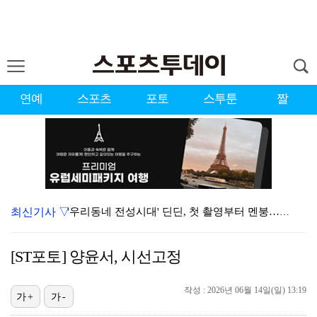
연예
스포츠
포토
스투툰
짤
최신기사 ▽
'우리동네 전성시대' 딘딘, 첫 촬영부터 멘붕…시작부터…
오마이걸 효정 "연예계 유일한 김대호 라인" 선언…멤버…
[ST포토] 양윤서, 시선고정
서장훈 감독 "내 능력 부족" 자책하게 만든 펜타곤과의…
작성 : 2026년 06월 14일(일) 13:19
정해인X강하늘X이청아X유재명X김선영 뭉쳤다…'아가미',…
가+
가-
'오징어 게임' 미국판 스핀오프, 제작 무산설 "넷플릭…