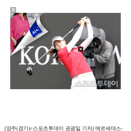
X
[ST포토] 더울 때 만나는 아이스쇼
[ST포토] 정지효, 반가운 손인사
진세연, 전속계약 종료…FA 시장 나왔다 [공식]
[ST포토] 마서영, 나이스 퍼팅
[ST포토] 송혜빈, 빠른 홀아웃
[양주(경기)=스포츠투데이 권광일 기자] 메르세데스-