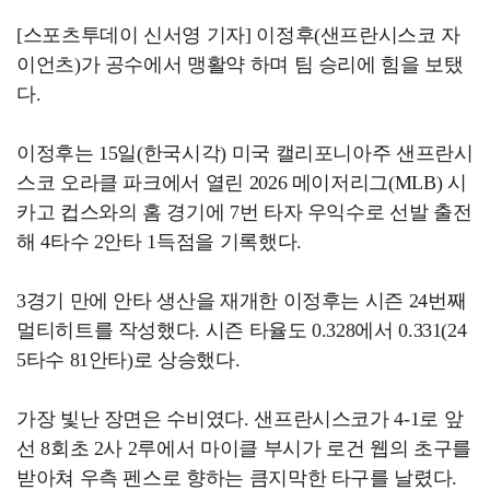
[스포츠투데이 신서영 기자] 이정후(샌프란시스코 자
이언츠)가 공수에서 맹활약 하며 팀 승리에 힘을 보탰
다.
이정후는 15일(한국시각) 미국 캘리포니아주 샌프란시
스코 오라클 파크에서 열린 2026 메이저리그(MLB) 시
카고 컵스와의 홈 경기에 7번 타자 우익수로 선발 출전
해 4타수 2안타 1득점을 기록했다.
3경기 만에 안타 생산을 재개한 이정후는 시즌 24번째
멀티히트를 작성했다. 시즌 타율도 0.328에서 0.331(24
5타수 81안타)로 상승했다.
가장 빛난 장면은 수비였다. 샌프란시스코가 4-1로 앞
선 8회초 2사 2루에서 마이클 부시가 로건 웹의 초구를
받아쳐 우측 펜스로 향하는 큼지막한 타구를 날렸다.