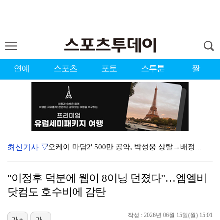
연예
스포츠
포토
스투툰
짤
최신기사 ▽
'오케이 마담2' 500만 공약, 박성웅 상탈→배정남은…
"군 복무 끝나고 다시 모일 것" 스트레이 키즈, 성적…
"이정후 덕분에 웹이 8이닝 던졌다"…엠엘비
[ST포토] 필릭스, '애교 천재'
닷컴도 호수비에 감탄
[ST포토] 스트레이 키즈 현진, '스테이바라기'
작성 : 2026년 06월 15일(월) 15:01
가+
가-
[ST포토] 스트레이 키즈 현진, '말라도 너무 말랐어…