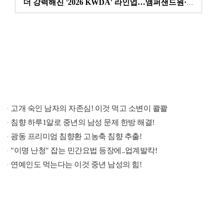
더 강력해진 '2026 KWDA' 라인업…앰퍼샌드원·나…