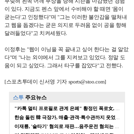
부딪혀 왼쪽 어깨 부상을 당해 시즌을 마감했던 경험
이 있다. 지금도 펜스 앞에서 수비해야 할 때면 '몸이
굳는다'고 인정했다"며 "그는 이러한 불안감을 떨쳐내
고 웹을 돕겠다는 굳은 의지로 두려움 없이 공을 향해
달려들었다"고 치켜세웠다.
이정후는 "웹이 이닝을 꼭 끝내고 싶어 한다는 걸 알았
다"며 "나는 외야에서 그를 지켜보고 있었다. 정말 도
움이 되고 싶었다. 그래서 타구를 잡았다"고 전했다.
[스포츠투데이 신서영 기자 sports@stoo.com]
스투
주요뉴스
"카톡 멀티 프로필로 관계 은폐" 황정민 폭로女, 문자…
한숨 돌린 韓 극장가, 매출·관객·특수관까지 웃었다 […
이재룡, '술타기' 혐의로 재판…음주운전 혐의는 미적용…